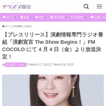
ホーム
新着
特集
若手俳優
作品関心
お問い合
ホーム
作品関心
あ行
【プレスリリース】演劇情報専門ラジオ番
組「演劇宣言 The Show Begins！」FM
COCOLO にて 4 月 4 日（金）より放送決
定！
March 17, 2025
March 28, 2025
作品関心
あ行