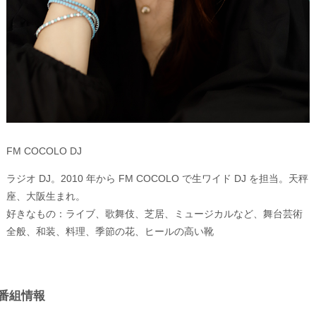
FM COCOLO DJ
ラジオ DJ。2010 年から FM COCOLO で生ワイド DJ を担当。天秤
座、大阪生まれ。
好きなもの：ライブ、歌舞伎、芝居、ミュージカルなど、舞台芸術
全般、和装、料理、季節の花、ヒールの高い靴
番組情報