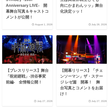
Anniversary LIVE- 開
向にかまわんッッ」舞台
幕舞台写真＆キャストコ
化決定ッッ！
メントが公開！
August 1, 2026
July 28, 2026
【プレスリリース】舞台
【開幕リリース】「チェ
「呪術廻戦」-渋谷事変
ンソーマン」ザ・ステー
前編- 全情報公開！
ジ レゼ篇 開幕！ 舞
台写真とコメントをお届
け！
July 27, 2026
July 27, 2026