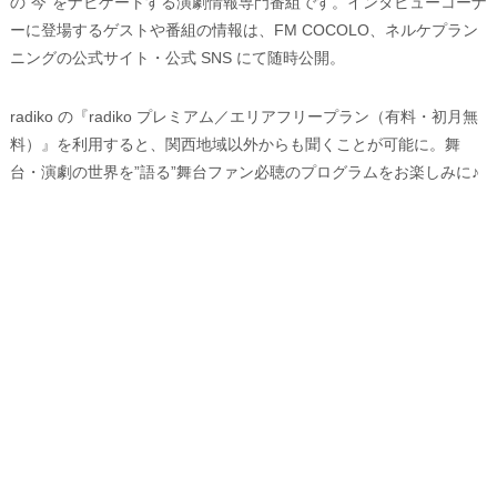
の”今”をナビゲートする演劇情報専門番組です。インタビューコーナ
ーに登場するゲストや番組の情報は、FM COCOLO、ネルケプラン
ニングの公式サイト・公式 SNS にて随時公開。
radiko の『radiko プレミアム／エリアフリープラン（有料・初月無
料）』を利用すると、関西地域以外からも聞くことが可能に。舞
台・演劇の世界を”語る”舞台ファン必聴のプログラムをお楽しみに♪