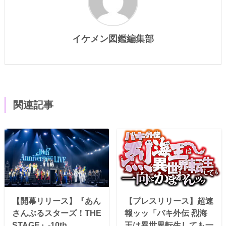
イケメン図鑑編集部
関連記事
【開幕リリース】『あん
【プレスリリース】超速
さんぶるスターズ！THE
報ッッ「バキ外伝 烈海
STAGE』-10th
王は異世界転生しても一