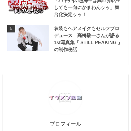
「バキ外伝 烈海王は異世界転生
しても一向にかまわんッッ」舞
台化決定ッッ！
衣装もヘアメイクもセルフプロ
デュース 高橋駿一さんが語る
1st写真集「 STILL PEAKING 」
の制作秘話
プロフィール