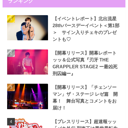
ランキング
【イベントレポート】北出流星
28thバースデーイベント＜第1部
＞ サイン入りチェキのプレゼ
ントも♡
【開幕リリース】開幕レポート
ッッ＆公式写真『刃牙 THE
GRAPPLER STAGE2 ー最凶死
刑囚編ー』
【開幕リリース】「チェンソー
マン」ザ・ステージ レゼ篇 開
幕！ 舞台写真とコメントをお
届け！
【プレスリリース】超速報ッッ