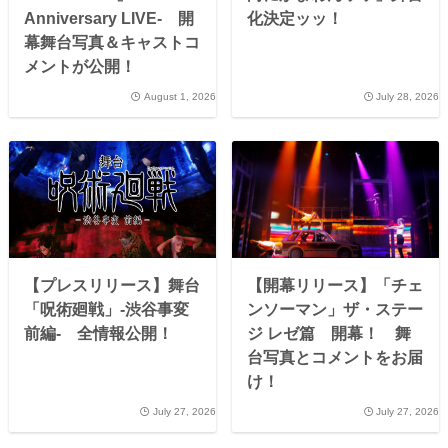
Anniversary LIVE- 開
化決定ッッ！
幕舞台写真＆キャストコ
メントが公開！
August 1, 2026
July 28, 2026
【プレスリリース】舞台
【開幕リリース】「チェ
「呪術廻戦」-渋谷事変
ンソーマン」ザ・ステー
前編- 全情報公開！
ジ レゼ篇 開幕！ 舞
台写真とコメントをお届
け！
July 27, 2026
July 27, 2026