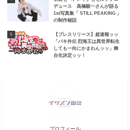
デュース 高橋駿一さんが語る
1st写真集「 STILL PEAKING 」
の制作秘話
【プレスリリース】超速報ッッ
「バキ外伝 烈海王は異世界転生
しても一向にかまわんッッ」舞
台化決定ッッ！
プロフィール