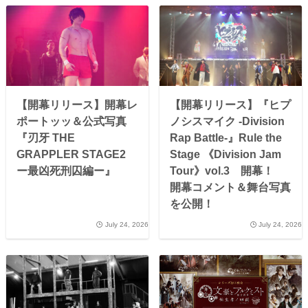
【開幕リリース】開幕レ
【開幕リリース】『ヒプ
ポートッッ＆公式写真
ノシスマイク -Division
『刃牙 THE
Rap Battle-』Rule the
GRAPPLER STAGE2
Stage 《Division Jam
ー最凶死刑囚編ー』
Tour》vol.3 開幕！
開幕コメント＆舞台写真
を公開！
July 24, 2026
July 24, 2026