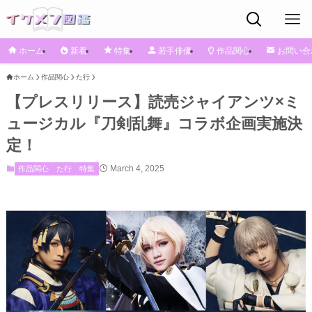
ホーム
新着
特集
若手俳優
作品関心
お問い合
ホーム
作品関心
た行
【プレスリリース】読売ジャイアンツ×ミ
ュージカル『刀剣乱舞』コラボ企画実施決
定！
March 4, 2025
作品関心
た行
特集