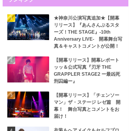
★神奈川公演写真追加★【開幕
リリース】『あんさんぶるスタ
ーズ！THE STAGE』-10th
Anniversary LIVE- 開幕舞台写
真＆キャストコメントが公開！
【開幕リリース】開幕レポート
ッッ＆公式写真『刃牙 THE
GRAPPLER STAGE2 ー最凶死
刑囚編ー』
【開幕リリース】「チェンソー
マン」ザ・ステージ レゼ篇 開
幕！ 舞台写真とコメントをお
届け！
衣装もヘアメイクもセルフプロ