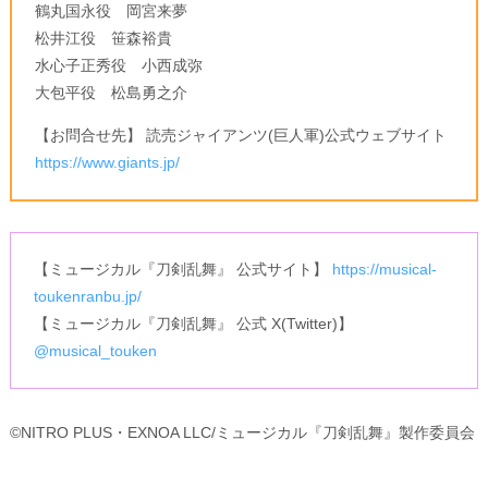
鶴丸国永役 岡宮来夢
松井江役 笹森裕貴
水心子正秀役 小西成弥
大包平役 松島勇之介
【お問合せ先】 読売ジャイアンツ(巨人軍)公式ウェブサイト
https://www.giants.jp/
【ミュージカル『刀剣乱舞』 公式サイト】
https://musical-
toukenranbu.jp/
【ミュージカル『刀剣乱舞』 公式 X(Twitter)】
@musical_touken
©NITRO PLUS・EXNOA LLC/ミュージカル『刀剣乱舞』製作委員会