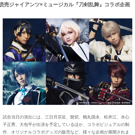
読売ジャイアンツ×ミュージカル『刀剣乱舞』コラボ企画
試合当日の演出には、三日月宗近、髭切、鶴丸国永、松井江、水心
子正秀、大包平が出演を予定しているほか、コラボビジュアルの制
作、オリジナルコラボグッズの販売など、様々な企画が展開されま