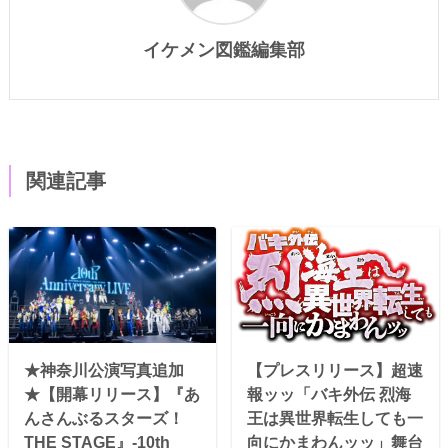
イケメン図鑑編集部
関連記事
★神奈川公演写真追加
【プレスリリース】超速
★【開幕リリース】『あ
報ッッ「バキ外伝 烈海
んさんぶるスターズ！
王は異世界転生しても一
THE STAGE』-10th
向にかまわんッッ」舞台