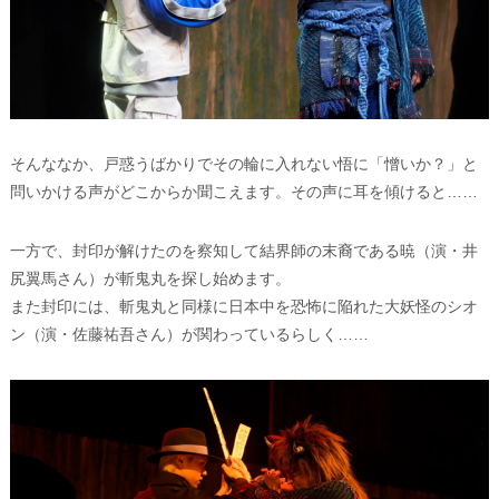
そんななか、戸惑うばかりでその輪に入れない悟に「憎いか？」と
問いかける声がどこからか聞こえます。その声に耳を傾けると……
一方で、封印が解けたのを察知して結界師の末裔である暁（演・井
尻翼馬さん）が斬鬼丸を探し始めます。
また封印には、斬鬼丸と同様に日本中を恐怖に陥れた大妖怪のシオ
ン（演・佐藤祐吾さん）が関わっているらしく……