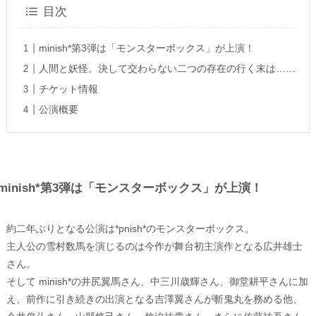
目次
minish*第3弾は「モンスターボックス」が上演！
人間と妖怪。決して交わらない二つの存在の行く末は……
チケット情報
公演概要
minish*第3弾は「モンスターボックス」が上演！
約二年ぶりとなる公演は*pnish*のモンスターボックス。
主人公の雪村数馬を演じるのは今作が舞台初主演作となる広井雄士
さん。
そして minish*の井尻翼馬さん、中三川歳輝さん、御堂耕平さんに加
え、前作に引き続きの出演となる吉澤翼さんが斬鬼丸を務める他、