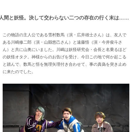
人間と妖怪。決して交わらない二つの存在の行く末は……
この物語の主人公である雪村数馬（演・広井雄士さん）は、友人で
ある川嶋修二郎（演・山縣悠己さん）と遠藤悟（演・今井俊斗さ
ん）と共に山奥にいました。川嶋は妖怪研究会・会長と名乗るほど
の妖怪オタク。神様からのお告げを受け、今日この地で何か起こる
と踏んで、数馬と悟を無理矢理付き合わせて、事の真偽を突き止め
に来たのでした。