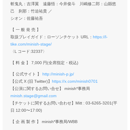
斬鬼丸：吉澤翼 遠藤悟：今井俊斗 川嶋修二郎：山縣悠
己 刹那：竹迫祐貴 ／
シオン：佐藤祐吾
【 一 般 発 売 】
取扱プレイガイド：ローソンチケット URL：
https://l-
tike.com/minish-stage/
〈L コード:32337〉
【 料 金 】 7,000 円(全席指定・税込)
【 公式サイト 】
http://minish-p.jp/
【公式 X (旧 Twitter)】
https://x.com/minish0701
【公演に関するお問い合せ】 minish*事務局
minish.stage@gmail.com
【チケットに関するお問い合わせ】Mitt : 03-6265-3201(平
日 12:00〜17:00)
【 企 画 製 作 】 minish*事務局/WBB