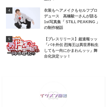
衣装もヘアメイクもセルフプロ
デュース 高橋駿一さんが語る
1st写真集「 STILL PEAKING 」
の制作秘話
【プレスリリース】超速報ッッ
「バキ外伝 烈海王は異世界転生
しても一向にかまわんッッ」舞
台化決定ッッ！