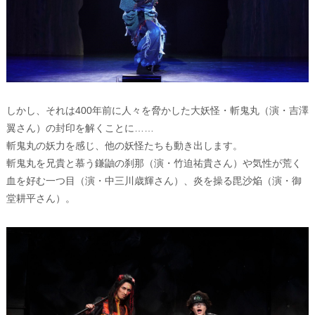
しかし、それは400年前に人々を脅かした大妖怪・斬鬼丸（演・吉澤
翼さん）の封印を解くことに……
斬鬼丸の妖力を感じ、他の妖怪たちも動き出します。
斬鬼丸を兄貴と慕う鎌鼬の刹那（演・竹迫祐貴さん）や気性が荒く
血を好む一つ目（演・中三川歳輝さん）、炎を操る毘沙焔（演・御
堂耕平さん）。