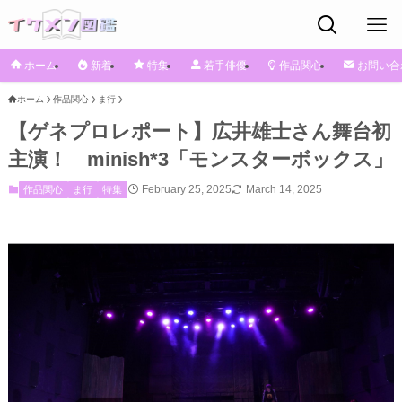
ホーム
新着
特集
若手俳優
作品関心
お問い合
ホーム
作品関心
ま行
【ゲネプロレポート】広井雄士さん舞台初
主演！ minish*3「モンスターボックス」
February 25, 2025
March 14, 2025
作品関心
ま行
特集