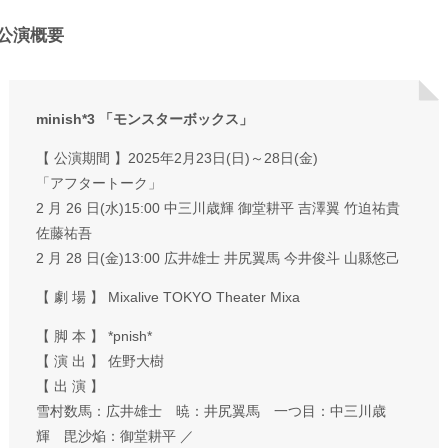
公演概要
minish*3 「モンスターボックス」
【 公演期間 】2025年2月23日(日)～28日(金)
「アフタートーク」
2 月 26 日(水)15:00 中三川歳輝 御堂耕平 吉澤翼 竹迫祐貴
佐藤祐吾
2 月 28 日(金)13:00 広井雄士 井尻翼馬 今井俊斗 山縣悠己
【 劇 場 】 Mixalive TOKYO Theater Mixa
【 脚 本 】 *pnish*
【 演 出 】 佐野大樹
【 出 演 】
雪村数馬：広井雄士 暁：井尻翼馬 一つ目：中三川歳
輝 毘沙焔：御堂耕平 ／