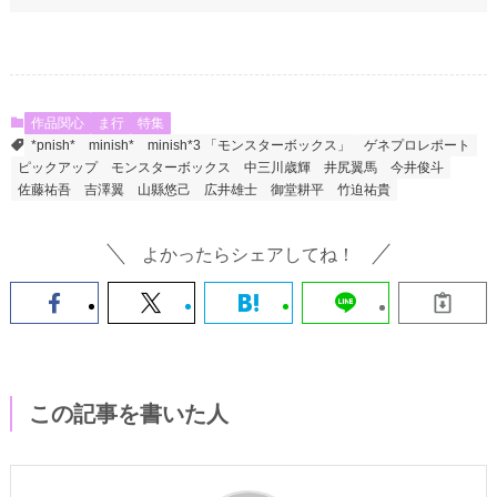
作品関心
ま行
特集
*pnish*
minish*
minish*3 「モンスターボックス」
ゲネプロレポート
ピックアップ
モンスターボックス
中三川歳輝
井尻翼馬
今井俊斗
佐藤祐吾
吉澤翼
山縣悠己
広井雄士
御堂耕平
竹迫祐貴
よかったらシェアしてね！
この記事を書いた人