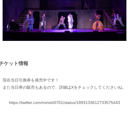
チケット情報
現在当日引換券を発売中です！
また当日券の販売もあるので、詳細はXをチェックしてくださいね。
https://twitter.com/minish0701/status/1893133612733575443