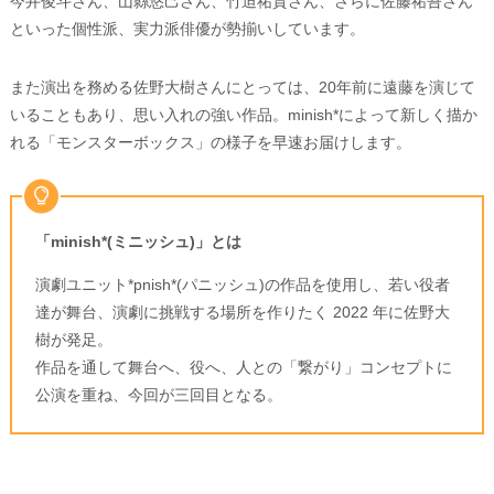
今井俊斗さん、山縣悠己さん、竹迫祐貴さん、さらに佐藤祐吾さん
といった個性派、実力派俳優が勢揃いしています。
また演出を務める佐野大樹さんにとっては、20年前に遠藤を演じて
いることもあり、思い入れの強い作品。minish*によって新しく描か
れる「モンスターボックス」の様子を早速お届けします。
「minish*(ミニッシュ)」とは
演劇ユニット*pnish*(パニッシュ)の作品を使用し、若い役者
達が舞台、演劇に挑戦する場所を作りたく 2022 年に佐野大
樹が発足。
作品を通して舞台へ、役へ、人との「繋がり」コンセプトに
公演を重ね、今回が三回目となる。