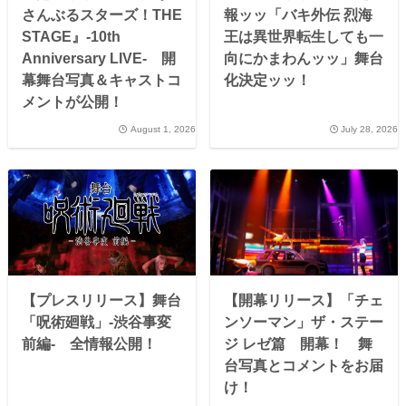
さんぶるスターズ！THE
報ッッ「バキ外伝 烈海
STAGE』-10th
王は異世界転生しても一
Anniversary LIVE- 開
向にかまわんッッ」舞台
幕舞台写真＆キャストコ
化決定ッッ！
メントが公開！
August 1, 2026
July 28, 2026
【プレスリリース】舞台
【開幕リリース】「チェ
「呪術廻戦」-渋谷事変
ンソーマン」ザ・ステー
前編- 全情報公開！
ジ レゼ篇 開幕！ 舞
台写真とコメントをお届
け！