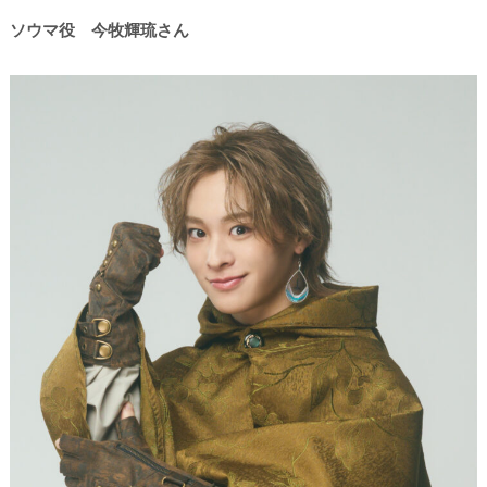
ソウマ役 今牧輝琉さん