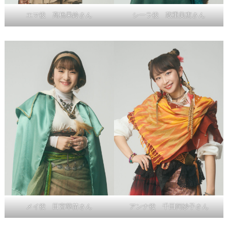
エマ役 髙橋果鈴さん
シーラ役 蔵重美恵さん
メイ役 田宮華苗さん
アンナ役 千田阿紗子さん