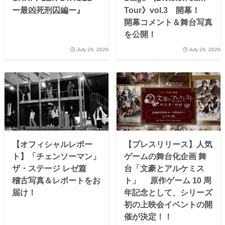
ー最凶死刑囚編ー』
Tour》vol.3 開幕！
開幕コメント＆舞台写真
を公開！
July 24, 2026
July 24, 2026
【オフィシャルレポー
【プレスリリース】人気
ト】「チェンソーマン」
ゲームの舞台化企画 舞
ザ・ステージ レゼ篇
台「文豪とアルケミス
稽古写真＆レポートをお
ト」 原作ゲーム 10 周
届け！
年記念として、シリーズ
初の上映会イベントの開
催が決定！！