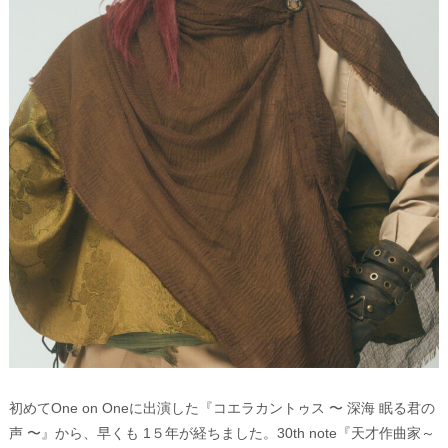
初めてOne on Oneに出演した『コエラカントゥス 〜 深海 眠る君の
声 〜』から、早くも 1５年が経ちました。30th note『天才作曲家～