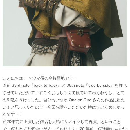
こんにちは！ ソウマ役の今牧輝琉です！
以前 33rd note『back-to-back』と 35th note『side-by-side』を拝見
させていただいて、すごくおもしろくて観ていてわくわくし、とて
も刺激をうけました。自分もいつか One on One さんの作品に出た
い！と思っていたので、今回お話をいただいた時はすごく嬉しかっ
たです！！
約20年前に上演した作品を大幅にリメイクして再演、ということ
で、僕もとても気合いが入っております。20 年前、僕は赤ちゃんだ