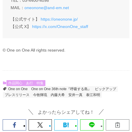
TEL：03-4400-4098
MAIL：
oneonone@and-em.net
【公式サイト】
https://oneonone.jp/
【公式 X】
https://x.com/OneonOne_staff
© One on One All rights reserved.
作品関心
あ行
特集
One on One
One on One 36th note『呼吸する島』
ピックアップ
プレスリリース
今牧輝琉
内藤大希
安井一真
泰江和明
よかったらシェアしてね！