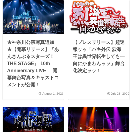
★神奈川公演写真追加
【プレスリリース】超速
★【開幕リリース】『あ
報ッッ「バキ外伝 烈海
んさんぶるスターズ！
王は異世界転生しても一
THE STAGE』-10th
向にかまわんッッ」舞台
Anniversary LIVE- 開
化決定ッッ！
幕舞台写真＆キャストコ
メントが公開！
August 1, 2026
July 28, 2026