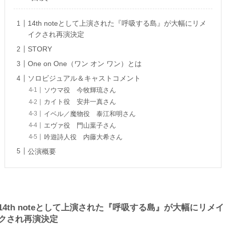
14th noteとして上演された『呼吸する島』が大幅にリメ
イクされ再演決定
STORY
One on One（ワン オン ワン）とは
ソロビジュアル＆キャストコメント
ソウマ役 今牧輝琉さん
カイト役 安井一真さん
イベル／魔物役 泰江和明さん
エヴァ役 門山葉子さん
吟遊詩人役 内藤大希さん
公演概要
14th noteとして上演された『呼吸する島』が大幅にリメイ
クされ再演決定