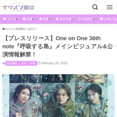
ホーム
新着
特集
若手俳優
作品関心
お問い合
ホーム
作品関心
あ行
【プレスリリース】One on One 36th
note『呼吸する島』メインビジュアル&公
演情報解禁！
February 20, 2025
作品関心
あ行
特集