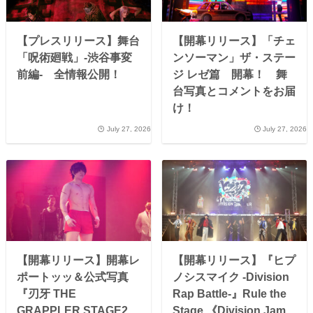
【プレスリリース】舞台
【開幕リリース】「チェ
「呪術廻戦」-渋谷事変
ンソーマン」ザ・ステー
前編- 全情報公開！
ジ レゼ篇 開幕！ 舞
台写真とコメントをお届
け！
July 27, 2026
July 27, 2026
【開幕リリース】開幕レ
【開幕リリース】『ヒプ
ポートッッ＆公式写真
ノシスマイク -Division
『刃牙 THE
Rap Battle-』Rule the
GRAPPLER STAGE2
Stage 《Division Jam