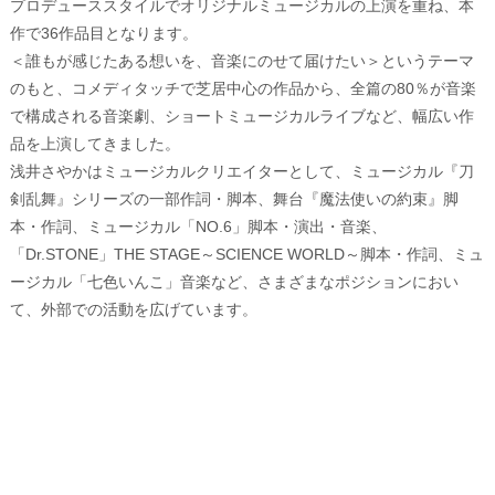
プロデューススタイルでオリジナルミュージカルの上演を重ね、本
作で36作品目となります。
＜誰もが感じたある想いを、音楽にのせて届けたい＞というテーマ
のもと、コメディタッチで芝居中心の作品から、全篇の80％が音楽
で構成される音楽劇、ショートミュージカルライブなど、幅広い作
品を上演してきました。
浅井さやかはミュージカルクリエイターとして、ミュージカル『刀
剣乱舞』シリーズの一部作詞・脚本、舞台『魔法使いの約束』脚
本・作詞、ミュージカル「NO.6」脚本・演出・音楽、
「Dr.STONE」THE STAGE～SCIENCE WORLD～脚本・作詞、ミュ
ージカル「七色いんこ」音楽など、さまざまなポジションにおい
て、外部での活動を広げています。