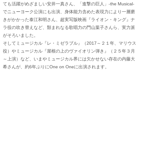
ても活躍がめざましい安井一真さん、「進撃の巨人」-the Musical-
でニューヨーク公演にも出演、身体能力含めた表現力により一層磨
きがかかった泰江和明さん、超実写版映画『ライオン・キング』ナ
ラ役の吹き替えなど、類まれなる歌唱力の門山葉子さんら、実力派
がそろいました。
そしてミュージカル『レ・ミゼラブル』（2017～２１年、マリウス
役）やミュージカル『屋根の上のヴァイオリン弾き』（２５年３月
～上演）など、いまやミュージカル界には欠かせない存在の内藤大
希さんが、約6年ぶりにOne on Oneに出演されます。