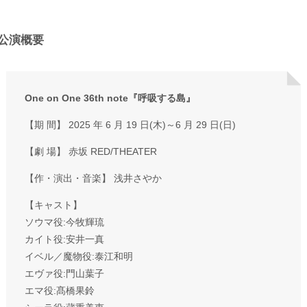
公演概要
One on One 36th note『呼吸する島』
【期 間】 2025 年 6 月 19 日(木)～6 月 29 日(日)
【劇 場】 赤坂 RED/THEATER
【作・演出・音楽】 浅井さやか
【キャスト】
ソウマ役:今牧輝琉
カイト役:安井一真
イベル／魔物役:泰江和明
エヴァ役:門山葉子
エマ役:髙橋果鈴