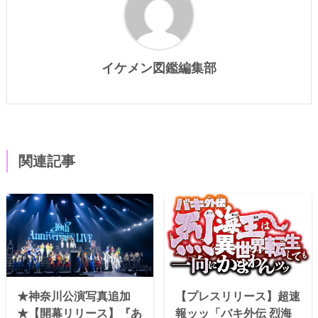
イケメン図鑑編集部
関連記事
★神奈川公演写真追加
【プレスリリース】超速
★【開幕リリース】『あ
報ッッ「バキ外伝 烈海