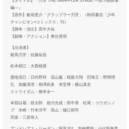
【タイトル】『刃牙 THE GRAPPLER STAGE ―地下闘技場
編―』
【原作】板垣恵介「グラップラー刃牙」（秋田書店「少年
チャンピオン•コミックス」刊）
【脚本・演出】田中大祐
【殺陣・アクション】奥住英明
【出演者】
範馬刃牙：佐藤祐吾
松本梢江：大西桃香
愚地克巳：日向野祥 花山薫：桜庭大翔 烈海王：野間理
孔 加藤清澄：相澤莉多 末堂厚：横山真史
ストライダム：橋本全一
本部以蔵：鼓太郎 徳川光成：田中章 松尾：コウガシノ
ブ 木崎：竹本洋平 高山：樋口裕司
宮坂：三原有人
アンドレアス・リーガン：阿見201 加納秀明：小比類巻貴