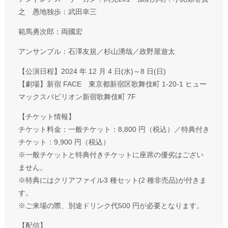
之 愚地独歩：武田幸三
範馬勇次郎：両國宏
アンサンブル：石澤友規／杉山湧哉／政野屋遊太
【公演日程】2024 年 12 月 4 日(水)～8 日(日)
【劇場】新宿 FACE 東京都新宿区歌舞伎町 1-20-1 ヒュー
マックスパビリオン新宿歌舞伎町 7F
【チケット情報】
チケット料金：一般チケット：8,800 円（税込）／特典付き
チケット：9,900 円（税込）
※一般チケットと特典付きチケットに座席の優劣はござい
ません。
※特典にはクリアファイル3 種セット(2 種非売品)が付きま
す。
※ご来場の際、別途ドリンク代500 円が必要となります。
【配信】