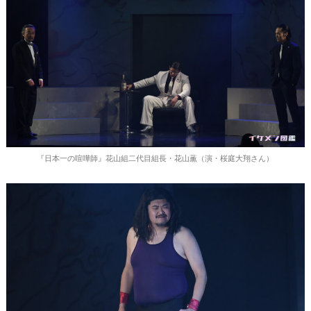
『日本一の喧嘩師』花山組二代目組長・花山薫（演・桜庭大翔さん）