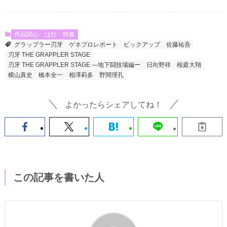
作品関心
は行
特集
グラップラー刃牙
ゲネプロレポート
ピックアップ
佐藤祐吾
刃牙 THE GRAPPLER STAGE
刃牙 THE GRAPPLER STAGE ―地下闘技場編ー
日向野祥
桜庭大翔
横山真史
橋本全一
相澤莉多
野間理孔
よかったらシェアしてね！
この記事を書いた人