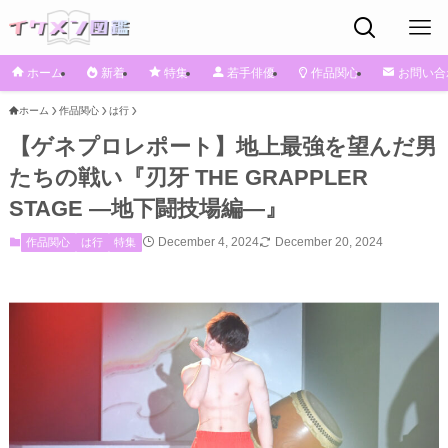
ホーム
新着
特集
若手俳優
作品関心
お問い合
ホーム
作品関心
は行
【ゲネプロレポート】地上最強を望んだ男
たちの戦い『刃牙 THE GRAPPLER
STAGE ―地下闘技場編―』
December 4, 2024
December 20, 2024
作品関心
は行
特集