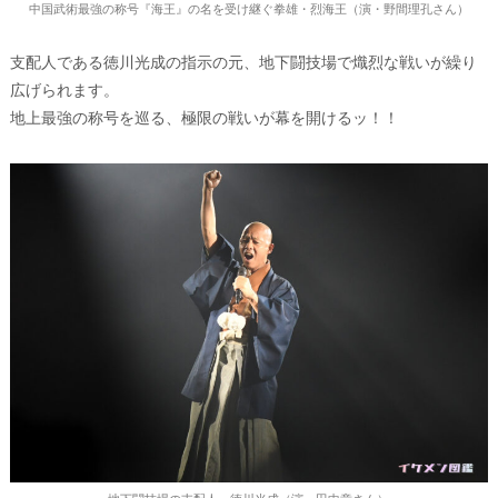
中国武術最強の称号『海王』の名を受け継ぐ拳雄・烈海王（演・野間理孔さん）
支配人である徳川光成の指示の元、地下闘技場で熾烈な戦いが繰り
広げられます。
地上最強の称号を巡る、極限の戦いが幕を開けるッ！！