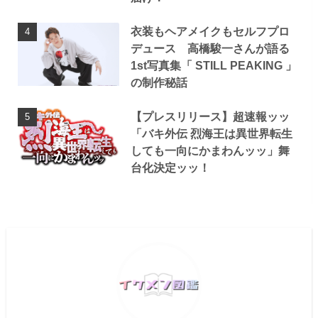
衣装もヘアメイクもセルフプロ
デュース 高橋駿一さんが語る
1st写真集「 STILL PEAKING 」
の制作秘話
【プレスリリース】超速報ッッ
「バキ外伝 烈海王は異世界転生
しても一向にかまわんッッ」舞
台化決定ッッ！