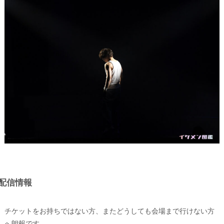
配信情報
チケットをお持ちではない方、またどうしても会場まで行けない方
へ朗報です。