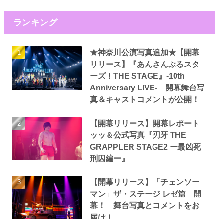
ランキング
★神奈川公演写真追加★【開幕
リリース】『あんさんぶるスタ
ーズ！THE STAGE』-10th
Anniversary LIVE- 開幕舞台写
真＆キャストコメントが公開！
【開幕リリース】開幕レポート
ッッ＆公式写真『刃牙 THE
GRAPPLER STAGE2 ー最凶死
刑囚編ー』
【開幕リリース】「チェンソー
マン」ザ・ステージ レゼ篇 開
幕！ 舞台写真とコメントをお
届け！