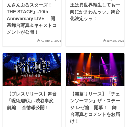
んさんぶるスターズ！
王は異世界転生しても一
THE STAGE』-10th
向にかまわんッッ」舞台
Anniversary LIVE- 開
化決定ッッ！
幕舞台写真＆キャストコ
メントが公開！
August 1, 2026
July 28, 2026
【プレスリリース】舞台
【開幕リリース】「チェ
「呪術廻戦」-渋谷事変
ンソーマン」ザ・ステー
前編- 全情報公開！
ジ レゼ篇 開幕！ 舞
台写真とコメントをお届
け！