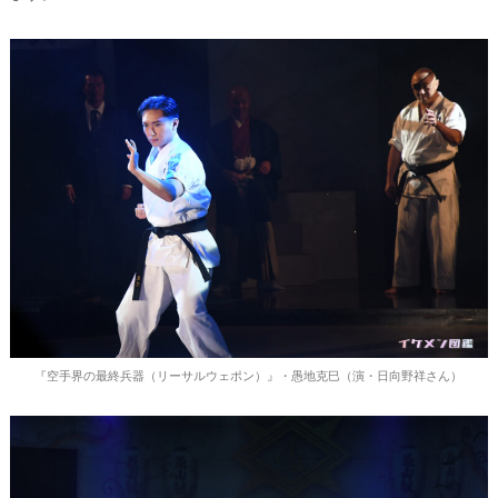
『空手界の最終兵器（リーサルウェポン）』・愚地克巳（演・日向野祥さん）