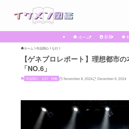
新着
ホーム
ホーム
作品関心
な行
【ゲネプロレポート】理想都市の
「NO.6」
作品関心
な行
特集
November 8, 2024
December 6, 2024