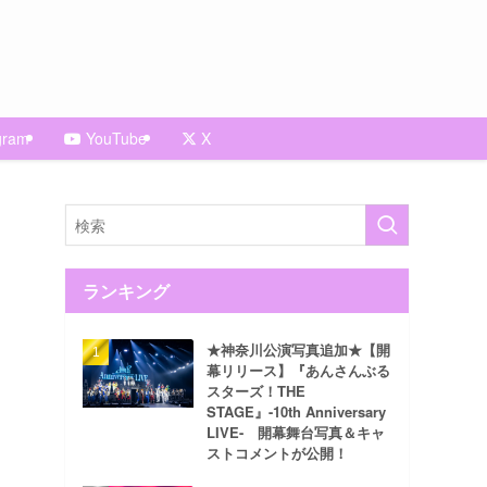
gram
YouTube
X
ランキング
★神奈川公演写真追加★【開
幕リリース】『あんさんぶる
スターズ！THE
STAGE』-10th Anniversary
LIVE- 開幕舞台写真＆キャ
ストコメントが公開！