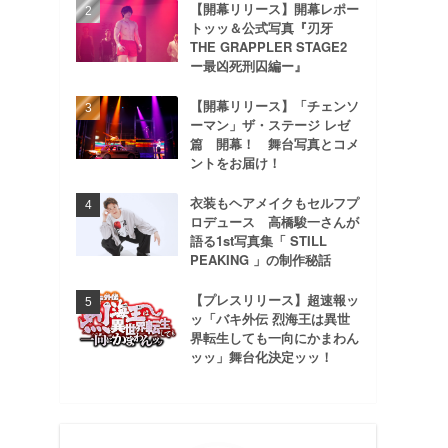
【開幕リリース】開幕レポー
トッッ＆公式写真『刃牙
THE GRAPPLER STAGE2
ー最凶死刑囚編ー』
【開幕リリース】「チェンソ
ーマン」ザ・ステージ レゼ
篇 開幕！ 舞台写真とコメ
ントをお届け！
衣装もヘアメイクもセルフプ
ロデュース 高橋駿一さんが
語る1st写真集「 STILL
PEAKING 」の制作秘話
【プレスリリース】超速報ッ
ッ「バキ外伝 烈海王は異世
界転生しても一向にかまわん
ッッ」舞台化決定ッッ！