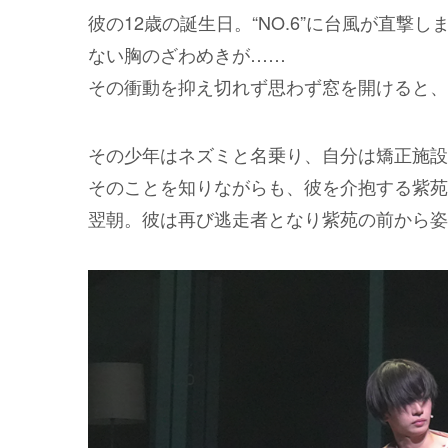
彼の12歳の誕生日。“NO.6”に台風が直
ない胸のざわめきが……
その衝動を抑え切れず思わず窓を開けると、
その少年はネズミと名乗り、自分は矯正施設
そのことを知りながらも、彼を介抱する紫苑
翌朝。彼は再び逃走者となり紫苑の前から姿