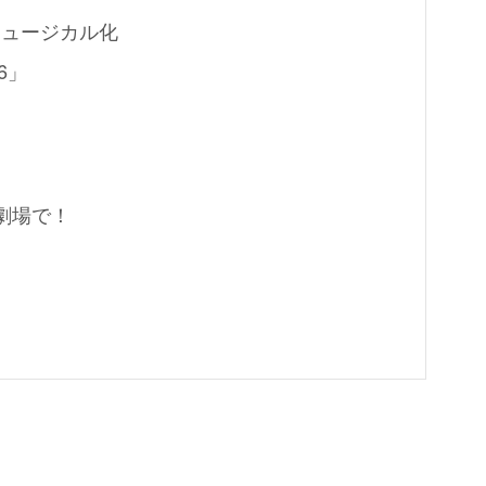
ミュージカル化
6」
劇場で！