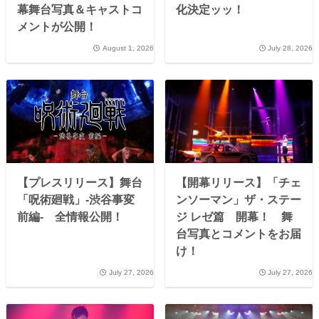
幕舞台写真＆キャストコ
化決定ッッ！
メントが公開！
August 1, 2026
July 28, 2026
【プレスリリース】舞台
【開幕リリース】「チェ
「呪術廻戦」-渋谷事変
ンソーマン」ザ・ステー
前編- 全情報公開！
ジ レゼ篇 開幕！ 舞
台写真とコメントをお届
け！
July 27, 2026
July 27, 2026