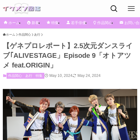
ホーム
新着
特集
若手俳優
作品関心
お問い合
ホーム
作品関心
あ行
【ゲネプロレポート】2.5次元ダンスライ
ブ｢ALIVESTAGE」Episode 9「オトアツ
メ feat.ORIGIN」
May 10, 2024
May 24, 2024
作品関心
あ行
特集