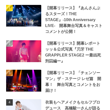
【開幕リリース】『あんさんぶ
るスターズ！THE
STAGE』-10th Anniversary
LIVE- 開幕舞台写真＆キャスト
コメントが公開！
【開幕リリース】開幕レポート
ッッ＆公式写真『刃牙 THE
GRAPPLER STAGE2 ー最凶死
刑囚編ー』
【開幕リリース】「チェンソー
マン」ザ・ステージ レゼ篇 開
幕！ 舞台写真とコメントをお
届け！
衣装もヘアメイクもセルフプロ
デュース 高橋駿一さんが語る