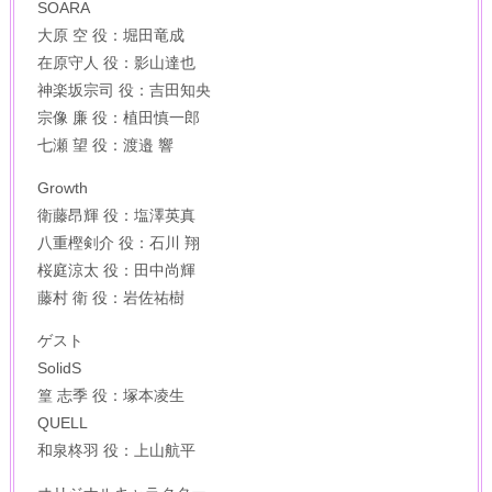
SOARA
大原 空 役：堀田竜成
在原守人 役：影山達也
神楽坂宗司 役：吉田知央
宗像 廉 役：植田慎一郎
七瀬 望 役：渡邉 響
Growth
衛藤昂輝 役：塩澤英真
八重樫剣介 役：石川 翔
桜庭涼太 役：田中尚輝
藤村 衛 役：岩佐祐樹
ゲスト
SolidS
篁 志季 役：塚本凌生
QUELL
和泉柊羽 役：上山航平