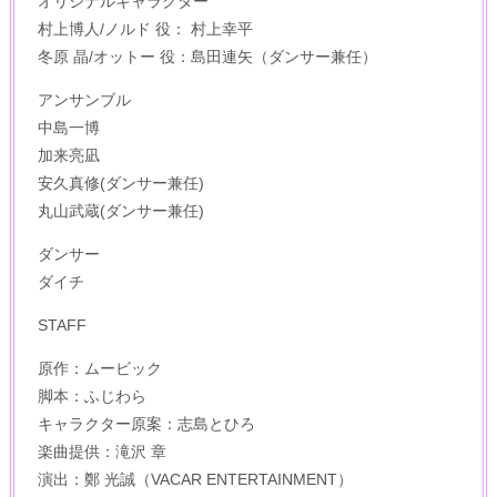
オリジナルキャラクター
村上博人/ノルド 役： 村上幸平
冬原 晶/オットー 役：島田連矢（ダンサー兼任）
アンサンブル
中島一博
加来亮凪
安久真修(ダンサー兼任)
丸⼭武蔵(ダンサー兼任)
ダンサー
ダイチ
STAFF
原作：ムービック
脚本：ふじわら
キャラクター原案：志島とひろ
楽曲提供：滝沢 章
演出：鄭 光誠（VACAR ENTERTAINMENT）