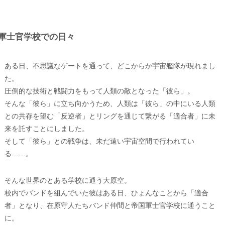
軍士官学校での日々
ある日、不思議なゲートを通って、どこからか宇宙艦隊が現れまし
た。
圧倒的な技術と戦闘力をもって人類の敵となった「彼ら」。
そんな「彼ら」に立ち向かうため、人類は「彼ら」の中にいる人類
との共存を望む「反逆者」とリングを通じて繋がる「適合者」に未
来を託すことにしました。
そして「彼ら」との戦争は、未だ遠い宇宙空間で行われてい
る……。
そんな世界のとある学校に通う大原空。
校内でバンドを組んでいた彼はある日、ひょんなことから「適合
者」となり、在原守人たちバンド仲間と帝国軍士官学校に通うこと
に。