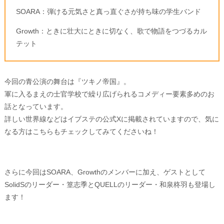
SOARA：弾ける元気さと真っ直ぐさが持ち味の学生バンド
Growth：ときに壮大にときに切なく、歌で物語をつづるカル
テット
今回の青公演の舞台は『ツキノ帝国』。
軍に入るまえの士官学校で繰り広げられるコメディー要素多めのお
話となっています。
詳しい世界線などはイブステの公式Xに掲載されていますので、気に
なる方はこちらもチェックしてみてくださいね！
さらに今回はSOARA、Growthのメンバーに加え、ゲストとして
SolidSのリーダー・篁志季とQUELLのリーダー・和泉柊羽も登場し
ます！