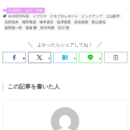
作品関心
あ行
特集
ALIVESTAGE
イブステ
ゲネプロレポート
ピックアップ
上山航平
吉田知央
堀田竜成
塚本凌生
塩澤英真
岩佐祐樹
影山達也
植田慎一郎
渡邉 響
田中尚輝
石川 翔
よかったらシェアしてね！
この記事を書いた人