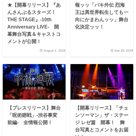
★【開幕リリース】『あ
報ッッ「バキ外伝 烈海
んさんぶるスターズ！
王は異世界転生しても一
THE STAGE』-10th
向にかまわんッッ」舞台
Anniversary LIVE- 開
化決定ッッ！
幕舞台写真＆キャストコ
メントが公開！
August 1, 2026
July 28, 2026
【プレスリリース】舞台
【開幕リリース】「チェ
「呪術廻戦」-渋谷事変
ンソーマン」ザ・ステー
前編- 全情報公開！
ジ レゼ篇 開幕！ 舞
台写真とコメントをお届