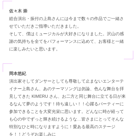
佐々木 崇
総合演出・振付の上島さんには今まで数々の作品でご一緒さ
せていただきご指導いただきました。
そして、僕はミュージカルが大好きになりました。沢山の感
謝の気持ちを全てをパフォーマンスに込めて、お客様と一緒
に楽しみたいと思います。
岡本悠紀
演出家そしてダンサーとしても尊敬して止まないエンターテ
イナー上島さん、あのテーマソングは勿論、色んな舞台を拝
見してきた KIMERU さん、お二方と同じ舞台に立てる日が来
るなんて夢のようです！待ち遠しい！！心躍るパーティーに
参加できることを大変光栄に思います。どんなに時が経って
も心の中でずっと輝き続けるような…皆さまにとってそんな
特別なひと時になりますように！愛ある最高のステージ
を！！どうぞお楽しみに