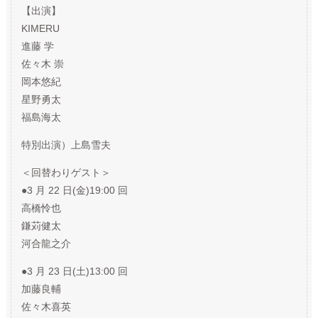
【出演】
KIMERU
進藤 学
佐々木 崇
岡本悠紀
星野勇太
福島海太
特別出演）上島雪夫
＜回替わりゲスト＞
●3 月 22 日(金)19:00 回
高橋怜也
鎌苅健太
河合龍之介
●3 月 23 日(土)13:00 回
加藤良輔
佐々木喜英