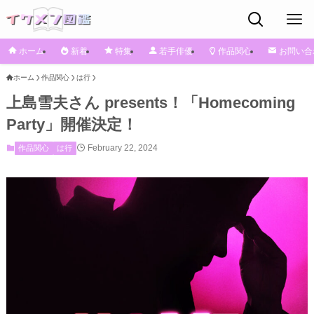
ホーム
新着
特集
若手俳優
作品関心
お問い合
ホーム
作品関心
は行
上島雪夫さん presents！「Homecoming
Party」開催決定！
February 22, 2024
作品関心
は行