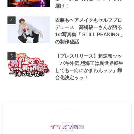
届け！
衣装もヘアメイクもセルフプロ
デュース 高橋駿一さんが語る
1st写真集「 STILL PEAKING 」
の制作秘話
【プレスリリース】超速報ッッ
「バキ外伝 烈海王は異世界転生
しても一向にかまわんッッ」舞
台化決定ッッ！