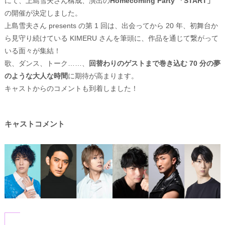
にて、上島雪夫さん構成、演出の
Homecoming Party 「START」
の開催が決定しました。
上島雪夫さん presents の第 1 回は、出会ってから 20 年、初舞台か
ら見守り続けている KIMERU さんを筆頭に、作品を通じて繋がって
いる面々が集結！
歌、ダンス、トーク……、
回替わりのゲストまで巻き込む 70 分の夢
のような大人な時間
に期待が高まります。
キャストからのコメントも到着しました！
キャストコメント