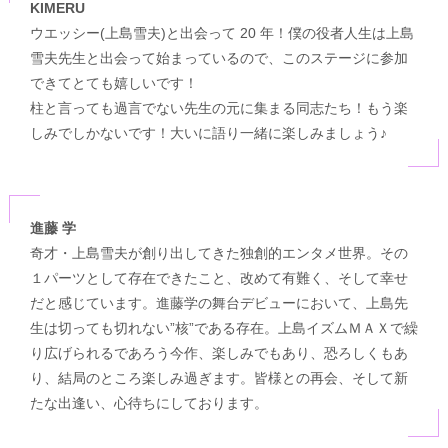
KIMERU
ウエッシー(上島雪夫)と出会って 20 年！僕の役者人生は上島
雪夫先生と出会って始まっているので、このステージに参加
できてとても嬉しいです！
柱と言っても過言でない先生の元に集まる同志たち！もう楽
しみでしかないです！大いに語り一緒に楽しみましょう♪
進藤 学
奇才・上島雪夫が創り出してきた独創的エンタメ世界。その
１パーツとして存在できたこと、改めて有難く、そして幸せ
だと感じています。進藤学の舞台デビューにおいて、上島先
生は切っても切れない”核”である存在。上島イズムＭＡＸで繰
り広げられるであろう今作、楽しみでもあり、恐ろしくもあ
り、結局のところ楽しみ過ぎます。皆様との再会、そして新
たな出逢い、心待ちにしております。