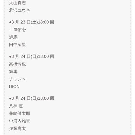
大山真志
君沢ユウキ
●3 月 23 日(土)18:00 回
土屋佑壱
輝馬
田中涼星
●3 月 24 日(日)13:00 回
高橋怜也
輝馬
チャンへ
DION
●3 月 24 日(日)18:00 回
八神 蓮
兼崎健太郎
中河内雅貴
夕輝壽太