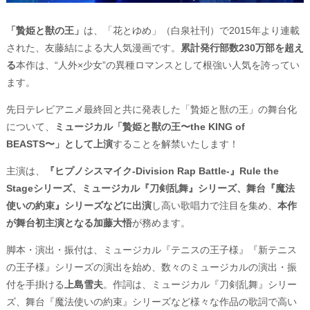
「贄姫と獣の王」
は、「花とゆめ」（白泉社刊）で2015年より連載
された、友藤結による大人気漫画です。
累計発行部数230万部を超え
る
本作は、“人外×少女”の異種ロマンスとして根強い人気を誇ってい
ます。
先日テレビアニメ最終回と共に発表した「贄姫と獣の王」の舞台化
について、
ミュージカル「贄姫と獣の王〜the KING of
BEASTS〜」として上演
することを解禁いたします！
主演は、
『ヒプノシスマイク-Division Rap Battle-』Rule the
Stageシリーズ、ミュージカル『刀剣乱舞』シリーズ、舞台『魔法
使いの約束』シリーズなどに出演
し高い歌唱力で注目を集め、
本作
が舞台初主演となる加藤大悟
が務めます。
脚本・演出・振付は、ミュージカル『テニスの王子様』『新テニス
の王子様』シリーズの演出を始め、数々のミュージカルの演出・振
付を手掛ける
上島雪夫
。作詞は、ミュージカル『刀剣乱舞』シリー
ズ、舞台『魔法使いの約束』シリーズなど様々な作品の歌詞で高い