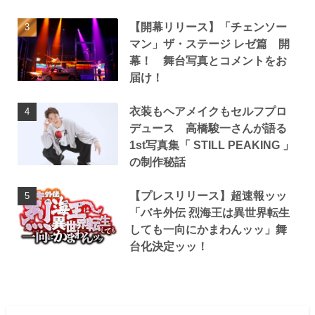
【開幕リリース】「チェンソー
マン」ザ・ステージ レゼ篇 開
幕！ 舞台写真とコメントをお
届け！
衣装もヘアメイクもセルフプロ
デュース 高橋駿一さんが語る
1st写真集「 STILL PEAKING 」
の制作秘話
【プレスリリース】超速報ッッ
「バキ外伝 烈海王は異世界転生
しても一向にかまわんッッ」舞
台化決定ッッ！