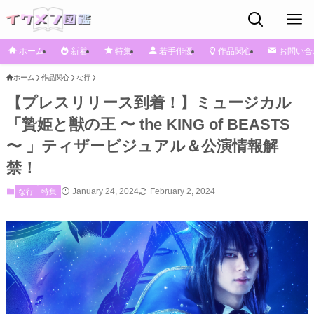
ホーム
新着
特集
若手俳優
作品関心
お問い合
ホーム
作品関心
な行
【プレスリリース到着！】ミュージカル
「贄姫と獣の王 〜 the KING of BEASTS
〜 」ティザービジュアル＆公演情報解
禁！
January 24, 2024
February 2, 2024
な行
特集