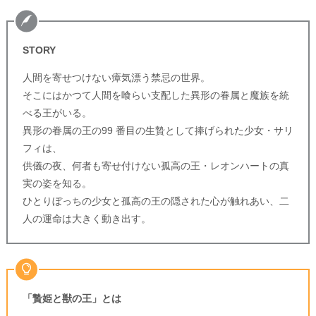
STORY
人間を寄せつけない瘴気漂う禁忌の世界。
そこにはかつて人間を喰らい支配した異形の眷属と魔族を統
べる王がいる。
異形の眷属の王の99 番目の生贄として捧げられた少女・サリ
フィは、
供儀の夜、何者も寄せ付けない孤高の王・レオンハートの真
実の姿を知る。
ひとりぼっちの少女と孤高の王の隠された心が触れあい、二
人の運命は大きく動き出す。
「贄姫と獣の王」とは