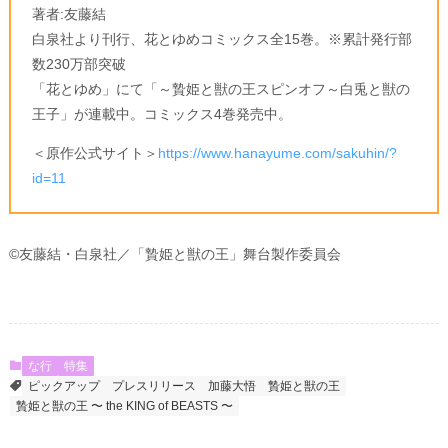
著者:友藤結
白泉社より刊行、花とゆめコミックス全15巻。※累計発行部
数230万部突破
「花とゆめ」にて「～贄姫と獣の王スピンオフ～白兎と獣の
王子」が連載中。コミックス4巻発売中。
＜原作公式サイト＞
https://www.hanayume.com/sakuhin/?
id=11
©友藤結・白泉社／「贄姫と獣の王」舞台製作委員会
な行
特集
ピックアップ
プレスリリース
加藤大悟
贄姫と獣の王
贄姫と獣の王 〜 the KING of BEASTS 〜