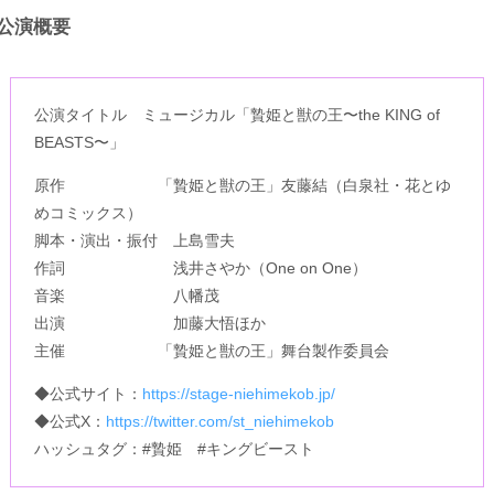
公演概要
公演タイトル ミュージカル「贄姫と獣の王〜the KING of
BEASTS〜」
原作 「贄姫と獣の王」友藤結（白泉社・花とゆ
めコミックス）
脚本・演出・振付 上島雪夫
作詞 浅井さやか（One on One）
音楽 八幡茂
出演 加藤大悟ほか
主催 「贄姫と獣の王」舞台製作委員会
◆公式サイト：
https://stage-niehimekob.jp/
◆公式X：
https://twitter.com/st_niehimekob
ハッシュタグ：#贄姫 #キングビースト