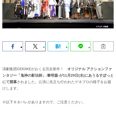
演劇集団GEKIIKEがおくる完全新作！
オリジナル アクションファ
ンタジー「鬼神の影法師」‐黎明篇‐が11月29日(水)にあうるすぽっと
にて開幕
されました。公演に先立ち行われたゲネプロの様子をお届
けします。
※以下ネタバレがありますので、ご注意ください。