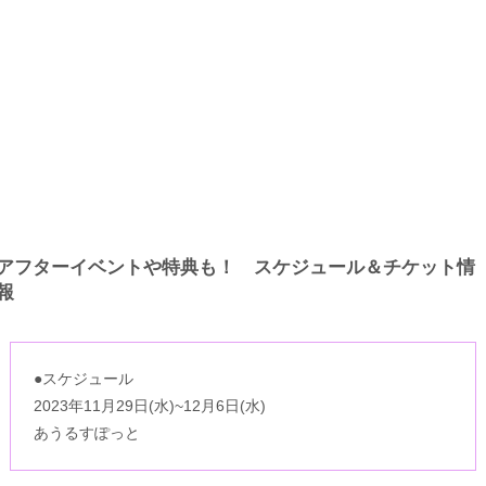
アフターイベントや特典も！ スケジュール＆チケット情
報
●スケジュール
2023年11⽉29⽇(⽔)~12⽉6⽇(⽔)
あうるすぽっと