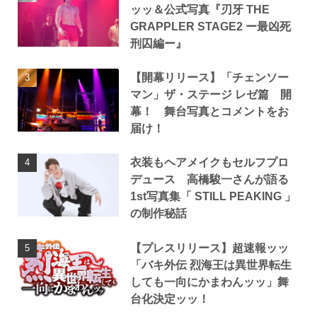
ッッ＆公式写真『刃牙 THE
GRAPPLER STAGE2 ー最凶死
刑囚編ー』
【開幕リリース】「チェンソー
マン」ザ・ステージ レゼ篇 開
幕！ 舞台写真とコメントをお
届け！
衣装もヘアメイクもセルフプロ
デュース 高橋駿一さんが語る
1st写真集「 STILL PEAKING 」
の制作秘話
【プレスリリース】超速報ッッ
「バキ外伝 烈海王は異世界転生
しても一向にかまわんッッ」舞
台化決定ッッ！