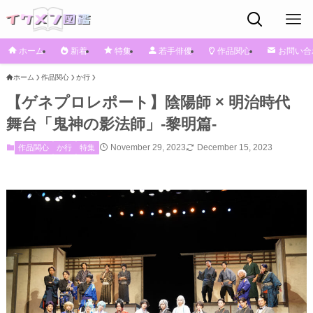
ホーム
新着
特集
若手俳優
作品関心
お問い合
ホーム
作品関心
か行
【ゲネプロレポート】陰陽師 × 明治時代
舞台「鬼神の影法師」‐黎明篇‐
November 29, 2023
December 15, 2023
作品関心
か行
特集