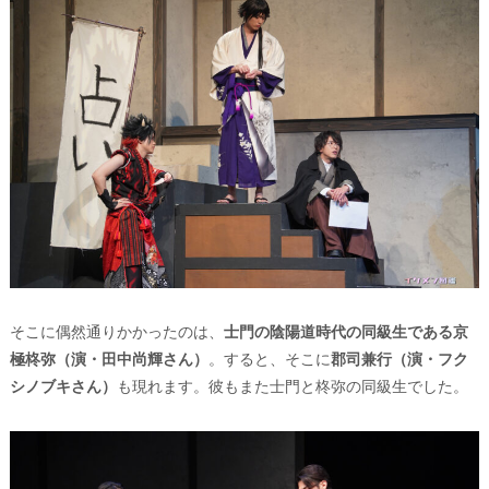
そこに偶然通りかかったのは、
⼠⾨の陰陽道時代の同級生である京
極柊弥（演・田中尚輝さん）
。すると、そこに
郡司兼行（演・フク
シノブキさん）
も現れます。彼もまた⼠⾨と柊弥の同級生でした。