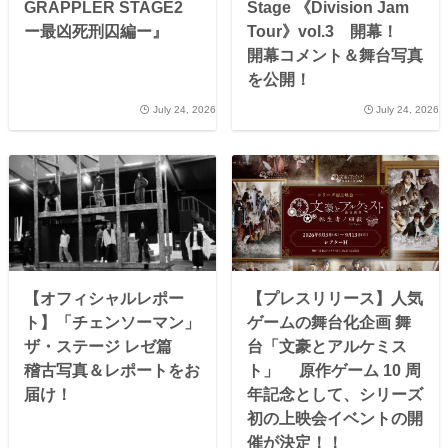
GRAPPLER STAGE2
Stage 《Division Jam
ー最凶死刑囚編ー』
Tour》vol.3 開幕！
開幕コメント＆舞台写真
を公開！
July 24, 2026
July 24, 2026
【オフィシャルレポー
【プレスリリース】人気
ト】「チェンソーマン」
ゲームの舞台化企画 舞
ザ・ステージ レゼ篇
台「文豪とアルケミス
稽古写真＆レポートをお
ト」 原作ゲーム 10 周
届け！
年記念として、シリーズ
初の上映会イベントの開
催が決定！！