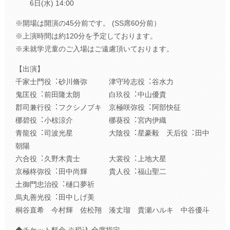
6⽇(⽔) 14:00
※開場は開演の45分前です。 (SS席60分前）
※上演時間は約120分を予定しております。
※未就学児童のご⼊場はご遠慮頂いております。
【出演】
千家⼠⾨役︓砂川脩弥 津守玲志役︓⾕⽔⼒
⻤匡役︓前⽥隆太朗 ⽩玖役︓中⼭優貴
郡司兼⾏役︓フクシノブキ 京極咲弥役︓阿部快征
梛碧役︓⼩椋涼介 梛葵役︓宮内伊織
⻘⿓役︓司波光星 ⼤陰役︓星豪毅 天后役︓⽥中
朝陽
六合役︓久野⽊貴⼠ ⼤裳役︓上地⼤星
京極柊弥役︓⽥中尚輝 貴⼈役︓福⼭聖⼆
⼟御⾨忠治役︓樋⼝夢祈
烏丸善光役︓⽥中しげ美
桐⾕直希 今村輝 佐松翔 湊丈瑠 貴瀬ハルキ 中⾕優⽃
◆チケット料⾦ ※税込 全席指定