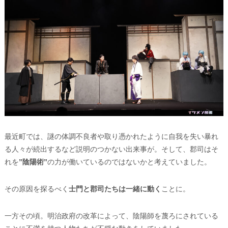
最近町では、謎の体調不良者や取り憑かれたように自我を失い暴れ
る人々が続出するなど説明のつかない出来事が。そして、郡司はそ
れを
”陰陽術”
の力が働いているのではないかと考えていました。
その原因を探るべく
⼠⾨と郡司たちは一緒に動く
ことに。
一方その頃。明治政府の改革によって、陰陽師を蔑ろにされている