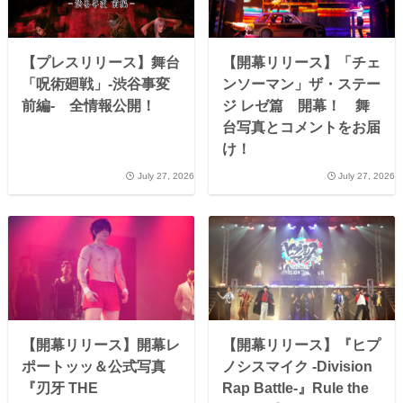
【プレスリリース】舞台
【開幕リリース】「チェ
「呪術廻戦」-渋谷事変
ンソーマン」ザ・ステー
前編- 全情報公開！
ジ レゼ篇 開幕！ 舞
台写真とコメントをお届
け！
July 27, 2026
July 27, 2026
【開幕リリース】開幕レ
【開幕リリース】『ヒプ
ポートッッ＆公式写真
ノシスマイク -Division
『刃牙 THE
Rap Battle-』Rule the