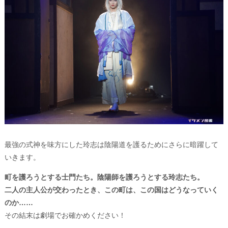
最強の式神を味方にした玲志は陰陽道を護るためにさらに暗躍して
いきます。
町を護ろうとする⼠⾨たち。陰陽師を護ろうとする玲志たち。
二人の主人公が交わったとき、この町は、この国はどうなっていく
のか……
その結末は劇場でお確かめください！