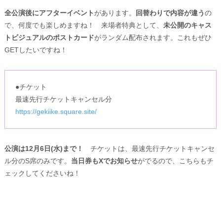
全公演後にアフターイベント
があります。
回替わりで内容が違う
の
で、何度でも楽しめますね！ 来場者特典として、
未公開のキャス
トビジュアルのポストカード
がランダム配布されます。これもぜひ
GETしたいですね！
●チケット
最速先行チケットキャンセル分
https://gekiike.square.site/
公演は12⽉6⽇(⽔)まで！
チケットは、最速先行チケットキャンセ
ル分のS席のみです。
当日券もXでお知らせ
がでるので、こちらもチ
ェックしてくださいね！