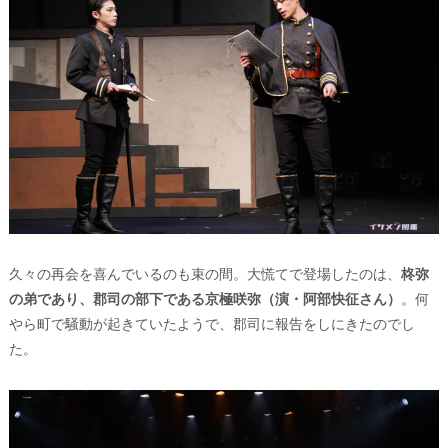
久々の再会を喜んでいるのも束の間。大慌てで登場したのは、
柊弥
の弟であり、郡司の部下である京極咲弥（演・阿部快征さん）
。何
やら町で騒動が起きていたようで、郡司に報告をしにきたのでし
た。