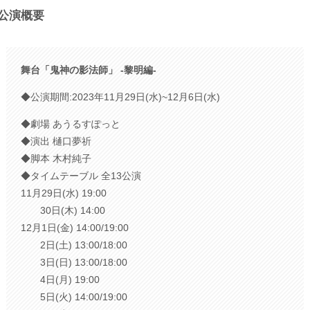
公演概要
舞台「鬼神の影法師」 -黎明編-
◆公演期間:2023年11⽉29⽇(⽔)~12⽉6⽇(⽔)
◆劇場 あうるすぽっと
◆演出 樋⼝夢祈
◆脚本 ⽊村純⼦
◆タイムテーブル 全13公演
11⽉29⽇(⽔) 19:00
30⽇(⽊) 14:00
12⽉1⽇(⾦) 14:00/19:00
2⽇(⼟) 13:00/18:00
3⽇(⽇) 13:00/18:00
4⽇(⽉) 19:00
5⽇(⽕) 14:00/19:00