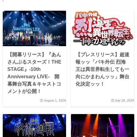
【開幕リリース】『あん
【プレスリリース】超速
さんぶるスターズ！THE
報ッッ「バキ外伝 烈海
STAGE』-10th
王は異世界転生しても一
Anniversary LIVE- 開
向にかまわんッッ」舞台
幕舞台写真＆キャストコ
化決定ッッ！
メントが公開！
August 1, 2026
July 28, 2026