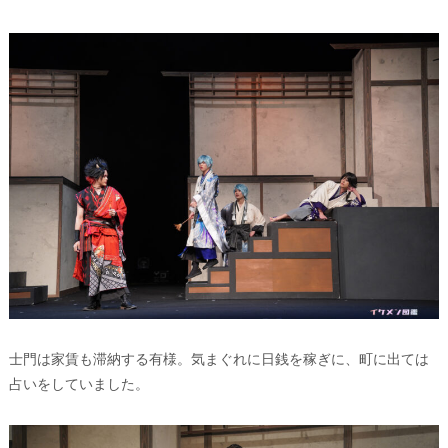
⼠⾨は家賃も滞納する有様。気まぐれに日銭を稼ぎに、町に出ては
占いをしていました。