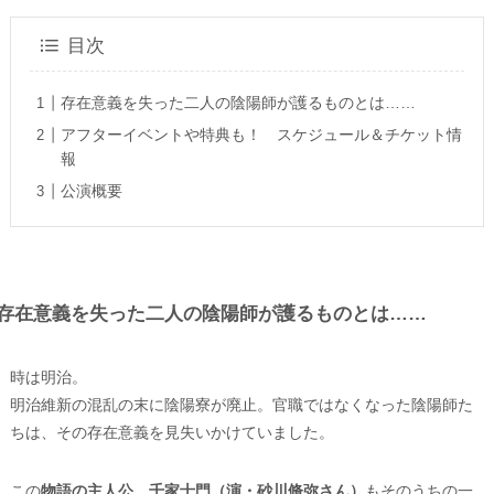
目次
存在意義を失った二人の陰陽師が護るものとは……
アフターイベントや特典も！ スケジュール＆チケット情
報
公演概要
存在意義を失った二人の陰陽師が護るものとは……
時は明治。
明治維新の混乱の末に陰陽寮が廃止。官職ではなくなった陰陽師た
ちは、その存在意義を見失いかけていました。
この
物語の主人公、千家⼠⾨（演・砂川脩弥さん）
もそのうちの一