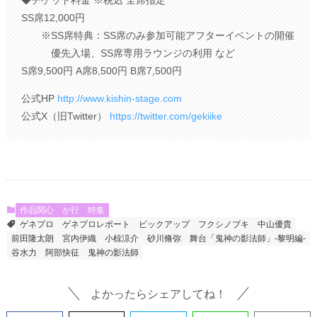
SS席12,000円
※SS席特典：SS席のみ参加可能アフターイベントの開催
優先⼊場、SS席専⽤ラウンジの利⽤ など
S席9,500円 A席8,500円 B席7,500円
公式HP
http://www.kishin-stage.com
公式X（旧Twitter）
https://twitter.com/gekiike
作品関心
か行
特集
ゲネプロ
ゲネプロレポート
ピックアップ
フクシノブキ
中⼭優貴
前⽥隆太朗
宮内伊織
⼩椋涼介
砂川脩弥
舞台「鬼神の影法師」-黎明編-
⾕⽔⼒
阿部快征
鬼神の影法師
よかったらシェアしてね！