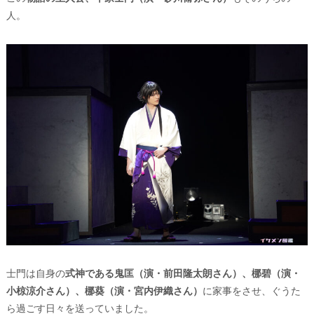
人。
⼠⾨は自身の
式神である鬼匡（演・前田隆太朗さん）、梛碧（演・
小椋涼介さん）、梛葵（演・宮内伊織さん）
に家事をさせ、ぐうた
ら過ごす日々を送っていました。