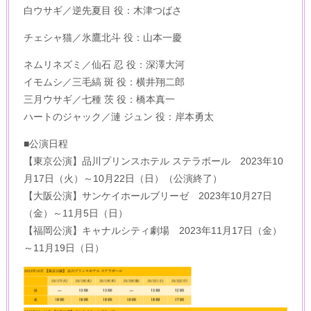
白ウサギ／逆先夏目 役：木津つばさ
チェシャ猫／氷鷹北斗 役：山本一慶
ネムリネズミ／仙石 忍 役：深澤大河
イモムシ／三毛縞 斑 役：横井翔二郎
三月ウサギ／七種 茨 役：橋本真一
ハートのジャック／漣 ジュン 役：岸本勇太
■公演日程
【東京公演】品川プリンスホテル ステラボール 2023年10
月17日（火）～10月22日（日）（公演終了）
【大阪公演】サンケイホールブリーゼ 2023年10月27日
（金）～11月5日（日）
【福岡公演】キャナルシティ劇場 2023年11月17日（金）
～11月19日（日）