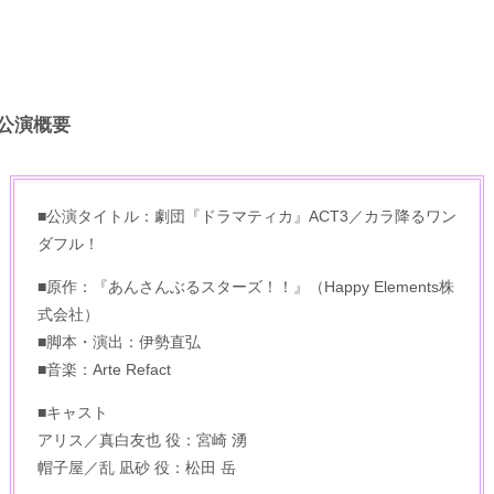
公演概要
■公演タイトル：劇団『ドラマティカ』ACT3／カラ降るワン
ダフル！
■原作：『あんさんぶるスターズ！！』（Happy Elements株
式会社）
■脚本・演出：伊勢直弘
■音楽：Arte Refact
■キャスト
アリス／真白友也 役：宮崎 湧
帽子屋／乱 凪砂 役：松田 岳