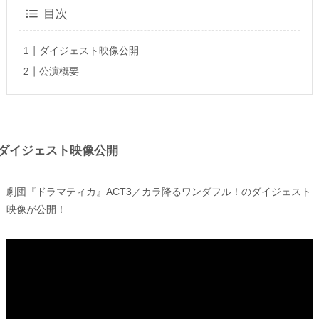
目次
ダイジェスト映像公開
公演概要
ダイジェスト映像公開
劇団『ドラマティカ』ACT3／カラ降るワンダフル！のダイジェスト
映像が公開！