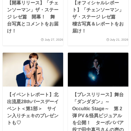
【開幕リリース】「チェ
【オフィシャルレポー
ンソーマン」ザ・ステー
ト】「チェンソーマン」
ジ レゼ篇 開幕！ 舞
ザ・ステージ レゼ篇
台写真とコメントをお届
稽古写真＆レポートをお
け！
届け！
July 27, 2026
July 21, 2026
【イベントレポート】北
【プレスリリース】舞台
出流星28thバースデーイ
「ダンダダン」～
ベント＜第1部＞ サイ
Occultic Stage～ 第 2
ン入りチェキのプレゼン
弾 PV＆怪異ビジュアル
トも♡
を公開！ ターボババア
役で田中真弓さんの声の