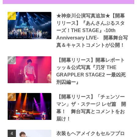
★神奈川公演写真追加★【開幕
リリース】『あんさんぶるスタ
ーズ！THE STAGE』-10th
Anniversary LIVE- 開幕舞台写
真＆キャストコメントが公開！
【開幕リリース】開幕レポート
ッッ＆公式写真『刃牙 THE
GRAPPLER STAGE2 ー最凶死
刑囚編ー』
【開幕リリース】「チェンソー
マン」ザ・ステージ レゼ篇 開
幕！ 舞台写真とコメントをお
届け！
衣装もヘアメイクもセルフプロ