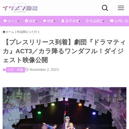
ホーム
新着
特集
若手俳優
作品関心
お問い合
ホーム
作品関心
た行
【プレスリリース到着】劇団『ドラマティ
カ』ACT3／カラ降るワンダフル！ダイジ
ェスト映像公開
November 2, 2023
た行
特集