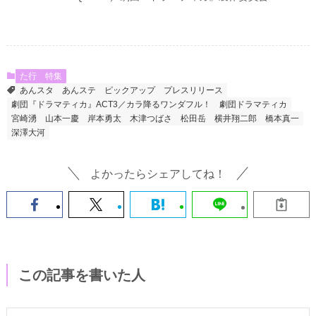
た行
特集
あんスタ
あんステ
ピックアップ
プレスリリース
劇団『ドラマティカ』ACT3／カラ降るワンダフル！
劇団ドラマティカ
宮崎湧
山本一慶
岸本勇太
木津つばさ
松田岳
横井翔二郎
橋本真一
深澤大河
よかったらシェアしてね！
この記事を書いた人