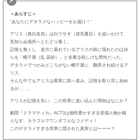
＜あらすじ＞
“あなたにデタラメなハッピーをお届け！”
アリス（真白友也）は白ウサギ（逆先夏目）を追いかけて、
見知らぬ場所へとたどり着く。
記憶も無くし、途方に暮れているアリスの前に現れたのは自
らを「帽子屋（乱 凪砂）」と名乗る怪しげな男性だった。
デタラメでつかみどころがない帽子屋に、翻弄され続けるア
リス。
そんな中でもアリスは着実に前へ進み、記憶を取り戻し始め
るが……。
アリスが記憶を失い、この世界に迷い込んだ理由はなにか？
劇団『ドラマティカ』ACT3は個性豊かすぎる登場人物が織
りなす、カラフルでワンダフルなコメディ！
このデタラメすぎる世界に隠された真実とはーーー？