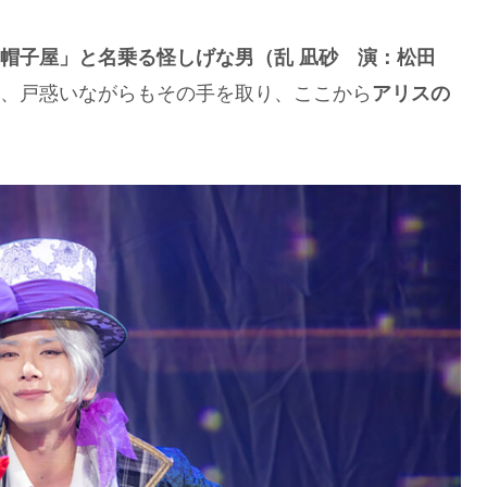
帽子屋」と名乗る怪しげな男（乱 凪砂 演：松田
、戸惑いながらもその手を取り、ここから
アリスの