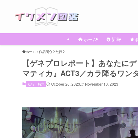
新着
ホーム
ホーム
作品関心
た行
【ゲネプロレポート】あなたにデ
マティカ』ACT3／カラ降るワン
た行
特集
October 20, 2023
November 10, 2023