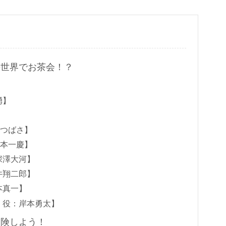
の世界でお茶会！？
湧】
】
津つばさ】
山本一慶】
深澤大河】
井翔二郎】
本真一】
 役：岸本勇太】
冒険しよう！