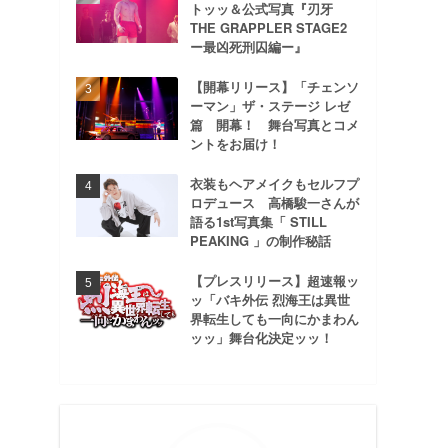
トッッ＆公式写真『刃牙
THE GRAPPLER STAGE2
ー最凶死刑囚編ー』
【開幕リリース】「チェンソ
ーマン」ザ・ステージ レゼ
篇 開幕！ 舞台写真とコメ
ントをお届け！
衣装もヘアメイクもセルフプ
ロデュース 高橋駿一さんが
語る1st写真集「 STILL
PEAKING 」の制作秘話
【プレスリリース】超速報ッ
ッ「バキ外伝 烈海王は異世
界転生しても一向にかまわん
ッッ」舞台化決定ッッ！