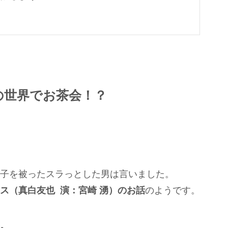
要
の世界でお茶会！？
子を被ったスラっとした男は言いました。
のようです。
ス（真白友也 演：宮崎 湧）のお話
。