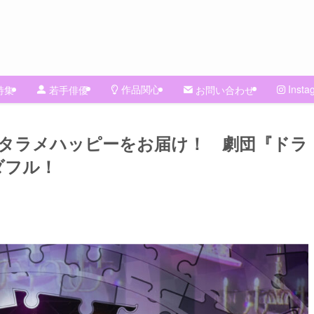
作品関心
Insta
特集
若手俳優
お問い合わせ
タラメハッピーをお届け！ 劇団『ドラ
ダフル！