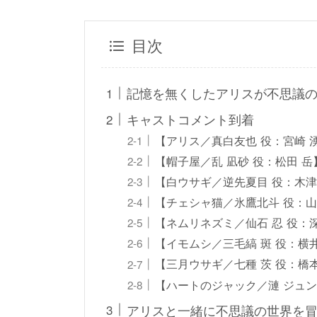
目次
記憶を無くしたアリスが不思議
キャストコメント到着
【アリス／真白友也 役：宮崎 
【帽子屋／乱 凪砂 役：松田 岳
【白ウサギ／逆先夏目 役：木
【チェシャ猫／氷鷹北斗 役：
【ネムリネズミ／仙石 忍 役：
【イモムシ／三毛縞 斑 役：横
【三月ウサギ／七種 茨 役：橋
【ハートのジャック／漣 ジュン
アリスと一緒に不思議の世界を