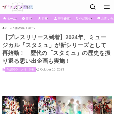
ホーム
新着
特集
若手俳優
作品関心
お問い合
ホーム
作品関心
さ行
【プレスリリース到着】2024年、ミュー
ジカル「スタミュ」が新シリーズとして
再始動！ 歴代の「スタミュ」の歴史を振
り返る思い出企画も実施！
October 10, 2023
作品関心
さ行
特集