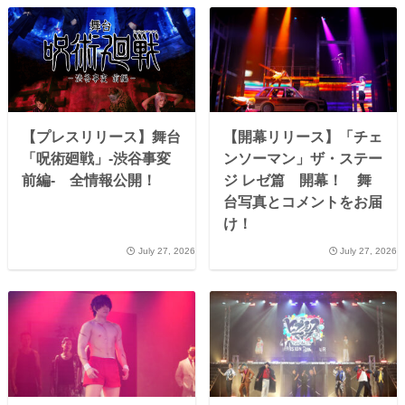
【プレスリリース】舞台
【開幕リリース】「チェ
「呪術廻戦」-渋谷事変
ンソーマン」ザ・ステー
前編- 全情報公開！
ジ レゼ篇 開幕！ 舞
台写真とコメントをお届
け！
July 27, 2026
July 27, 2026