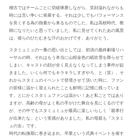
稽古ではチームごとに切磋琢磨しながら、笑顔溢れながらも
時には言い争いに発展する。それは少しでもパフォーマンス
を良くする為の熱量から来るものでした。私は高校時代、教
師になりたいと思っていました。私に見せてくれたあの風景
は、彼らのひたむきな汗のおかげです。ありがとう。
スタミュミュの一番の思い出としては、初演の最終劇場リハ
ーサルの時、それはもう本当に山程金色の紙吹雪を降らせて
しまい、キャストの顔が全く見えなくなってしまう事件が起
きました。いくら何でもキラキラしすぎやろ、と（笑）。そ
れからスタミュのイベントで登壇させて頂いた時に、ファン
の皆様に温かく迎えられたことも鮮明に記憶に残っていま
す。とにかくスタミュファンは温かい！あと私ごとではあり
ますが、高齢の母がよく私の手がけた舞台を見にくるのです
が、その中でもスタミュミュが最高に楽しいらしく「親孝行
が出来たな」という実感がありました。私の母親も『スタミ
ュの女』です。
時代の転換期に巻き込まれ、卒業という式典イベントを催す