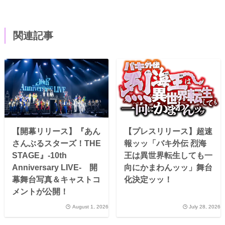
関連記事
【開幕リリース】『あん
【プレスリリース】超速
さんぶるスターズ！THE
報ッッ「バキ外伝 烈海
STAGE』-10th
王は異世界転生しても一
Anniversary LIVE- 開
向にかまわんッッ」舞台
幕舞台写真＆キャストコ
化決定ッッ！
メントが公開！
August 1, 2026
July 28, 2026