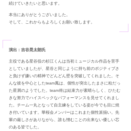
続けていきたいと思います。
本当にありがとうございました。
そして、これからもよろしくお願い致します。
演出：吉谷晃太朗氏
主役である星谷役の杉江くんは当初ミュージカル作品を苦手
としていましたが、星谷と同じように持ち前のポジティブさ
と負けず嫌いの精神でどんどん壁を突破してくれました。そ
んな彼を中心としたteam鳳は、個性が突出したまさに粒だっ
た星屑のようでした。team柊は結束力が素晴らしく、ひたむ
きな努力でハイスペックなパフォーマンスを見せてくれまし
た。チーム一丸となって自主練をしている姿が今でも目に焼
き付いています。華桜会メンバーはこれまた個性派揃い。先
輩の厳しさがありながら、誰も憎むことの出来ない優しい芯
のある皆でした。