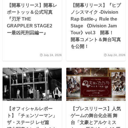
【開幕リリース】開幕レ
【開幕リリース】『ヒプ
ポートッッ＆公式写真
ノシスマイク -Division
『刃牙 THE
Rap Battle-』Rule the
GRAPPLER STAGE2
Stage 《Division Jam
ー最凶死刑囚編ー』
Tour》vol.3 開幕！
開幕コメント＆舞台写真
を公開！
July 24, 2026
July 24, 2026
【オフィシャルレポー
【プレスリリース】人気
ト】「チェンソーマン」
ゲームの舞台化企画 舞
ザ・ステージ レゼ篇
台「文豪とアルケミス