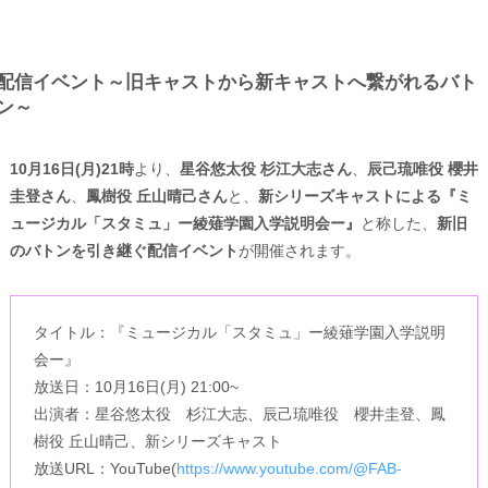
配信イベント～旧キャストから新キャストへ繋がれるバト
ン～
10月16日(月)21時
より、
星谷悠太役 杉江大志さん
、
辰己琉唯役 櫻井
圭登さん
、
鳳樹役 丘山晴己さん
と、
新シリーズキャストによる『ミ
ュージカル「スタミュ」ー綾薙学園入学説明会ー』
と称した、
新旧
のバトンを引き継ぐ配信イベント
が開催されます。
タイトル：『ミュージカル「スタミュ」ー綾薙学園入学説明
会ー』
放送日：10月16日(月) 21:00~
出演者：星谷悠太役 杉江大志、辰己琉唯役 櫻井圭登、鳳
樹役 丘山晴己、新シリーズキャスト
放送URL：YouTube(
https://www.youtube.com/@FAB-