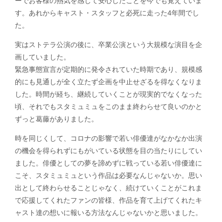
ーでお客様の熱気を感じて安心したことを今でも覚えていま
す。あれからキャスト・スタッフと必死に走った4年間でし
た。
実はストテラ公演の後に、卒業公演という大規模な演目を企
画していました。
緊急事態宣言が定期的に発令されていた時期であり、規模感
的にも見通しが全く立たず企画を中止せざるを得なくなりま
した。時間が経ち、継続していくことが現実的でなくなった
頃、それでもスタミュミュをこのまま終わらせて良いのかと
ずっと葛藤がありました。
時を同じくして、コロナの影響で若い俳優達がなかなか出演
の機会を得られずにもがいている状態を目の当たりにしてい
ました。俳優としての夢を諦めずに戦っている若い俳優達に
こそ、スタミュミュという作品は必要なんじゃないか。思い
出として終わらせることじゃなく、続けていくことがこれま
で応援してくれたファンの皆様、作品を育て上げてくれたキ
ャスト達の想いに報いる方法なんじゃないかと思いました。