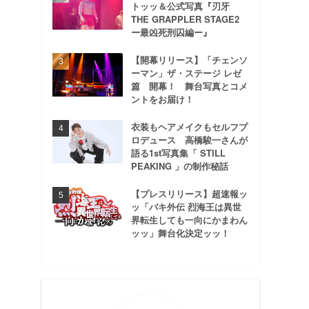
トッッ＆公式写真『刃牙
THE GRAPPLER STAGE2
ー最凶死刑囚編ー』
【開幕リリース】「チェンソ
ーマン」ザ・ステージ レゼ
篇 開幕！ 舞台写真とコメ
ントをお届け！
衣装もヘアメイクもセルフプ
ロデュース 高橋駿一さんが
語る1st写真集「 STILL
PEAKING 」の制作秘話
【プレスリリース】超速報ッ
ッ「バキ外伝 烈海王は異世
界転生しても一向にかまわん
ッッ」舞台化決定ッッ！