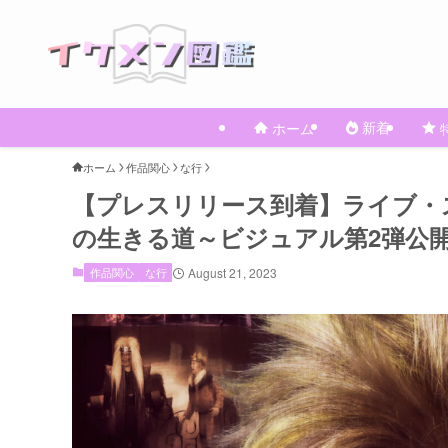
新着
ホーム
ホーム
作品関心
な行
【プレスリリース到着】ライブ・ス
の生きる道～ビジュアル第2弾公
作品関心
な行
August 21, 2023