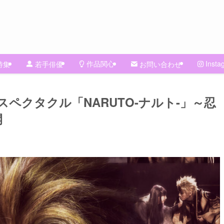
作品関心
Insta
特集
若手俳優
お問い合わせ
ペクタクル「NARUTO-ナルト-」～忍
開