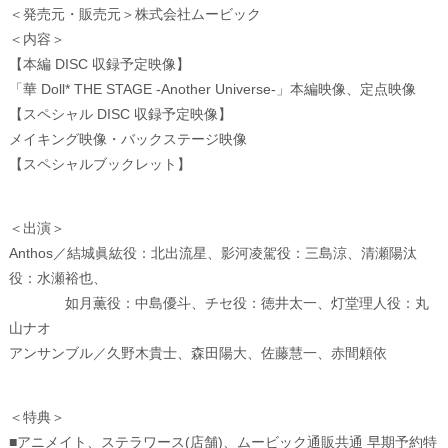
＜発売元・販売元＞株式会社ムービック
＜内容＞
【本編 DISC 収録予定映像】
「華 Doll* THE STAGE -Another Universe-」本編映像、定点映像
【スペシャル DISC 収録予定映像】
メイキング映像・バックステージ映像
【スペシャルブックレット】
＜出演＞
Anthos／結城眞紘役：北出流星、影河凌駕役：三島涼、清瀬陽汰
役：水瀬裕也、
如月薫役：中島優斗、チセ役：徳井太一、灯堂理人役：丸
山ナオ
アンサンブル／久野木貴士、森田陽大、佐藤慧一、赤間頼依
＜特典＞
■アニメイト、ステラワース(店舗)、ムービック通販共通 早期予約特