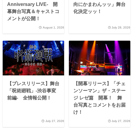
Anniversary LIVE- 開
向にかまわんッッ」舞台
幕舞台写真＆キャストコ
化決定ッッ！
メントが公開！
August 1, 2026
July 28, 2026
【プレスリリース】舞台
【開幕リリース】「チェ
「呪術廻戦」-渋谷事変
ンソーマン」ザ・ステー
前編- 全情報公開！
ジ レゼ篇 開幕！ 舞
台写真とコメントをお届
け！
July 27, 2026
July 27, 2026