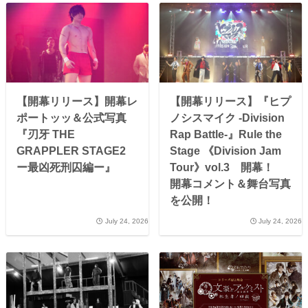
【開幕リリース】開幕レ
【開幕リリース】『ヒプ
ポートッッ＆公式写真
ノシスマイク -Division
『刃牙 THE
Rap Battle-』Rule the
GRAPPLER STAGE2
Stage 《Division Jam
ー最凶死刑囚編ー』
Tour》vol.3 開幕！
開幕コメント＆舞台写真
を公開！
July 24, 2026
July 24, 2026