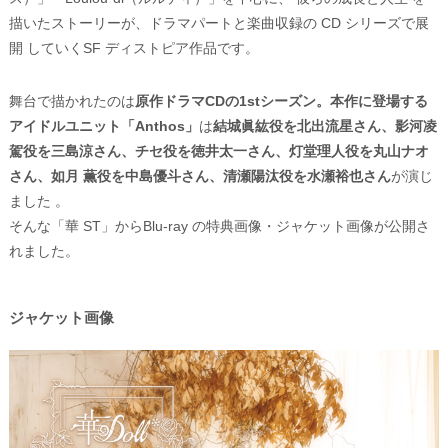
描いたストーリーが、ドラマパートと楽曲収録の CD シリーズで展
開 していくSF ディストピア作品です。
舞台で描かれたのは
原作ドラマCDの1stシーズン。本作に登場する
アイドルユニット「Anthos」
は
結城眞紘役を北出流星さん、影河凌
駕役を三島涼さん、チセ役を徳井太一さん、灯堂理人役を丸山ナオ
さん、如月 薫役を中島優斗さん、清瀬陽汰役を水瀬裕也さん
が演じ
ました 。
そんな「華 ST」からBlu-ray の特典画像・ジャケット画像が公開さ
れました。
ジャケット画像