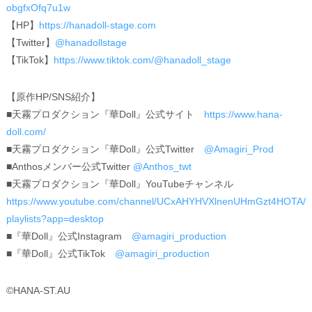
obgfxOfq7u1w
【HP】
https://hanadoll-stage.com
【Twitter】
@hanadollstage
【TikTok】
https://www.tiktok.com/@hanadoll_stage
【原作HP/SNS紹介】
■天霧プロダクション『華Doll』公式サイト
https://www.hana-
doll.com/
■天霧プロダクション『華Doll』公式Twitter
@Amagiri_Prod
■Anthosメンバー公式Twitter
@Anthos_twt
■天霧プロダクション『華Doll』YouTubeチャンネル
https://www.youtube.com/channel/UCxAHYHVXlnenUHmGzt4HOTA/
playlists?app=desktop
■『華Doll』公式Instagram
@amagiri_production
■『華Doll』公式TikTok
@amagiri_production
©HANA-ST.AU