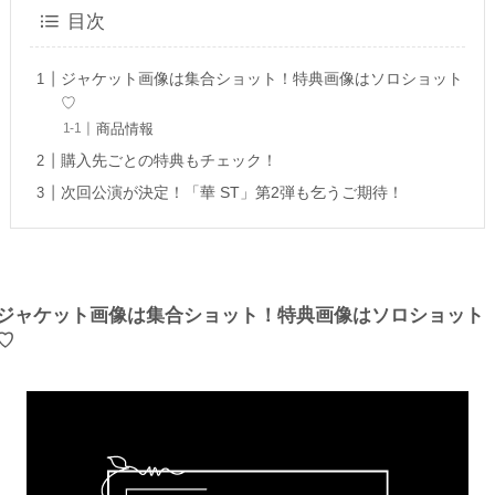
目次
ジャケット画像は集合ショット！特典画像はソロショット
♡
商品情報
購入先ごとの特典もチェック！
次回公演が決定！「華 ST」第2弾も乞うご期待！
ジャケット画像は集合ショット！特典画像はソロショット
♡