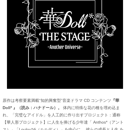
原作は考察要素満載“知的興奮型”音楽ドラマ CD コンテンツ
『華
Doll* 』（読み：ハナドール）。
体内に特殊な花の種を埋め込ま
れ、「完璧なアイドル」を人工的に作り出すプロジェクト：通称
【華人形プロジェクト】に人生を捧げる少年達「 Anthos*（アント
ス）」「Loulou*di（ルルディ）」を中心に、 彼らの成長と人生 を