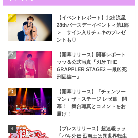
【イベントレポート】北出流星
28thバースデーイベント＜第1部
＞ サイン入りチェキのプレゼ
ントも♡
【開幕リリース】開幕レポート
ッッ＆公式写真『刃牙 THE
GRAPPLER STAGE2 ー最凶死
刑囚編ー』
【開幕リリース】「チェンソー
マン」ザ・ステージ レゼ篇 開
幕！ 舞台写真とコメントをお
届け！
【プレスリリース】超速報ッッ
「バキ外伝 烈海王は異世界転生