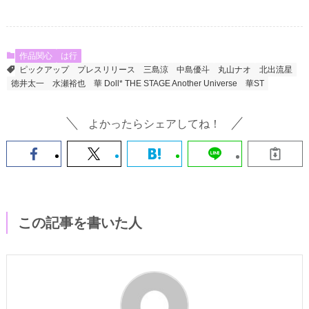
作品関心
は行
ピックアップ
プレスリリース
三島涼
中島優斗
丸山ナオ
北出流星
徳井太一
水瀬裕也
華 Doll* THE STAGE Another Universe
華ST
よかったらシェアしてね！
この記事を書いた人