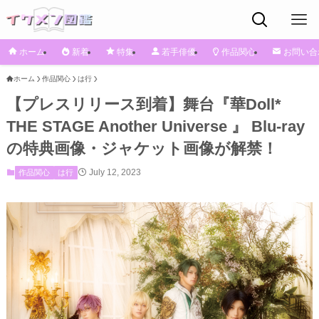
ホーム
新着
特集
若手俳優
作品関心
お問い合
ホーム
作品関心
は行
【プレスリリース到着】舞台『華Doll*
THE STAGE Another Universe 』 Blu-ray
の特典画像・ジャケット画像が解禁！
July 12, 2023
作品関心
は行