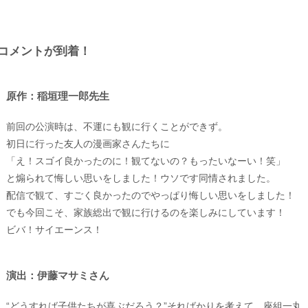
コメントが到着！
原作：稲垣理一郎先生
前回の公演時は、不運にも観に行くことができず。
初日に行った友人の漫画家さんたちに
「え！スゴイ良かったのに！観てないの？もったいなーい！笑」
と煽られて悔しい思いをしました！ウソです同情されました。
配信で観て、すごく良かったのでやっぱり悔しい思いをしました！
でも今回こそ、家族総出で観に行けるのを楽しみにしています！
ビバ！サイエーンス！
演出：伊藤マサミさん
“どうすれば子供たちが喜ぶだろう？”そればかりを考えて、座組一丸