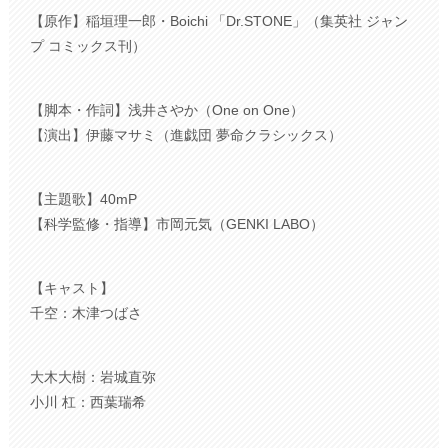
【原作】稲垣理一郎・Boichi 「Dr.STONE」（集英社 ジャン
プ コミックス刊）
【脚本・作詞】浅井さやか（One on One）
【演出】伊藤マサミ（進戯団 夢命クラシックス）
【主題歌】40mP
【科学監修・指導】市岡元気（GENKI LABO）
【キャスト】
千空：木津つばさ
大木大樹：岩城直弥
小川 杠：西葉瑞希