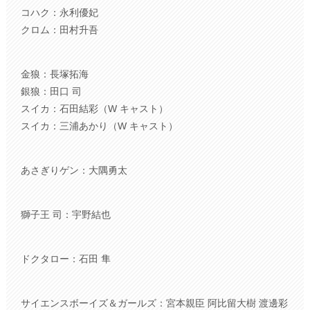
コハク：永利優妃
クロム：田村升吾
金狼：長塚拓海
銀狼：田口 司
スイカ：石田結彩（W キャスト）
スイカ：三浦あかり（W キャスト）
あさぎりゲン：大隅勇太
獅子王 司：宇野結也
ドクタロー：石田 隼
サイエンスボーイズ＆ガールズ：宮本親臣 阿比留大樹 渡邊彩