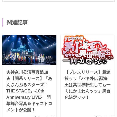
関連記事
★神奈川公演写真追加
【プレスリリース】超速
★【開幕リリース】『あ
報ッッ「バキ外伝 烈海
んさんぶるスターズ！
王は異世界転生しても一
THE STAGE』-10th
向にかまわんッッ」舞台
Anniversary LIVE- 開
化決定ッッ！
幕舞台写真＆キャストコ
メントが公開！