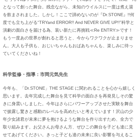
となって創った舞台。残念ながら、未知のウイルスに一度は煮え湯
を飲まされました。しかし！ここで諦めないのが『Dr.STONE』!!何
度でも立ち上がる“TRYand ERROR!! And NEVER GIVE UP!!”科学と
演劇の面白さを届ける為、装い新たに再挑戦≪Re ENTRY≫です！
もう一度あの世界が創れると思うと、今からワクワクが止まりませ
ん。大人も子供も、おじいちゃんもおばあちゃんも、楽しみに待っ
ていてくださいね！
科学監修・指導：市岡元気先生
今年も、「Dr.STONE」THE STAGE に関われることを心から嬉しく
思います。去年完成した舞台を見て科学の面白さを再発見しその驚
きに身震いしました。今年はさらにパワーアップさせた実験を舞台
で披露し驚きと感動のレベルを高めたいと考えています！沢山の少
年少女諸君が未来に夢を抱けるような舞台を作り出すため、全力で
取り組みます。お父さんお母さん方、ぜひこの舞台を子ども達に見
せてあげてください。きっと子ども達の未来に良い影響を与えるこ