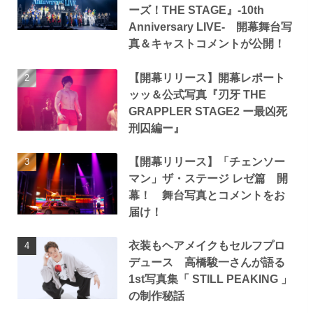
ーズ！THE STAGE』-10th
Anniversary LIVE- 開幕舞台写
真＆キャストコメントが公開！
【開幕リリース】開幕レポート
ッッ＆公式写真『刃牙 THE
GRAPPLER STAGE2 ー最凶死
刑囚編ー』
【開幕リリース】「チェンソー
マン」ザ・ステージ レゼ篇 開
幕！ 舞台写真とコメントをお
届け！
衣装もヘアメイクもセルフプロ
デュース 高橋駿一さんが語る
1st写真集「 STILL PEAKING 」
の制作秘話