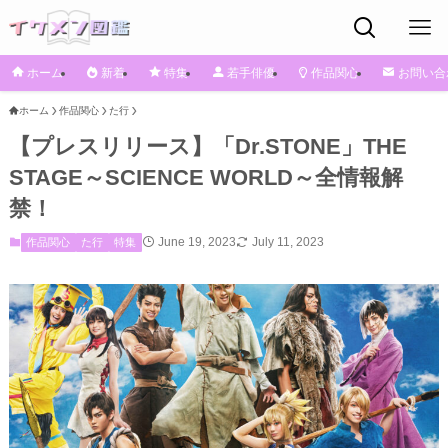
ホーム
新着
特集
若手俳優
作品関心
お問い合
ホーム
作品関心
た行
【プレスリリース】「Dr.STONE」THE
STAGE～SCIENCE WORLD～全情報解
禁！
June 19, 2023
July 11, 2023
作品関心
た行
特集