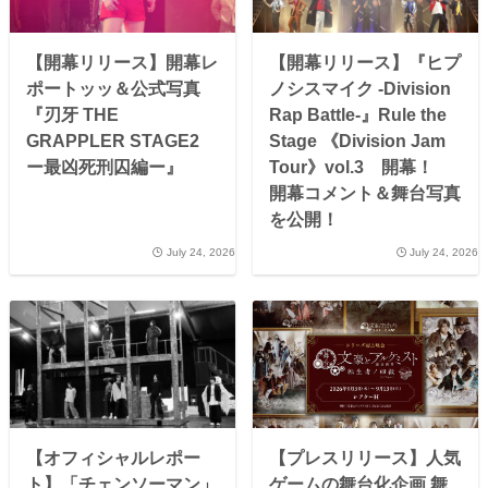
【開幕リリース】開幕レ
【開幕リリース】『ヒプ
ポートッッ＆公式写真
ノシスマイク -Division
『刃牙 THE
Rap Battle-』Rule the
GRAPPLER STAGE2
Stage 《Division Jam
ー最凶死刑囚編ー』
Tour》vol.3 開幕！
開幕コメント＆舞台写真
を公開！
July 24, 2026
July 24, 2026
【オフィシャルレポー
【プレスリリース】人気
ト】「チェンソーマン」
ゲームの舞台化企画 舞