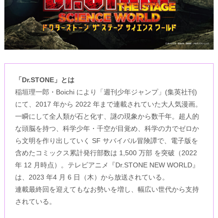
「Dr.STONE」とは
稲垣理一郎・Boichi により「週刊少年ジャンプ」(集英社刊)
にて、2017 年から 2022 年まで連載されていた大人気漫画。
一瞬にして全人類が石と化す、謎の現象から数千年。超人的
な頭脳を持つ、科学少年・千空が目覚め、科学の力でゼロか
ら文明を作り出していく SF サバイバル冒険譚で、電子版を
含めたコミックス累計発行部数は 1,500 万部 を突破（2022
年 12 月時点）。テレビアニメ『Dr.STONE NEW WORLD』
は、2023 年4 月 6 日（木）から放送されている。
連載最終回を迎えてもなお勢いを増し、幅広い世代から支持
されている。