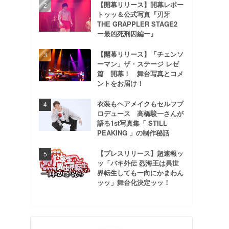
【開幕リリース】開幕レポー
トッッ＆公式写真『刃牙
THE GRAPPLER STAGE2
ー最凶死刑囚編ー』
【開幕リリース】「チェンソ
ーマン」ザ・ステージ レゼ
篇 開幕！ 舞台写真とコメ
ントをお届け！
衣装もヘアメイクもセルフプ
ロデュース 高橋駿一さんが
語る1st写真集「 STILL
PEAKING 」の制作秘話
【プレスリリース】超速報ッ
ッ「バキ外伝 烈海王は異世
界転生しても一向にかまわん
ッッ」舞台化決定ッッ！