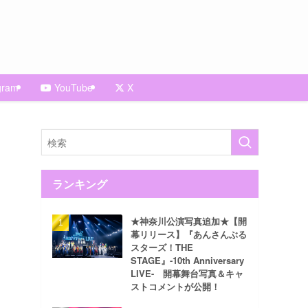
gram
YouTube
X
ランキング
★神奈川公演写真追加★【開
幕リリース】『あんさんぶる
スターズ！THE
STAGE』-10th Anniversary
LIVE- 開幕舞台写真＆キャ
ストコメントが公開！