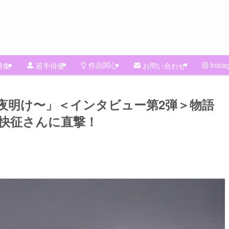
作品関心
Insta
特集
若手俳優
お問い合わせ
夜明け〜」＜インタビュー第2弾＞物語
部快征さんに直撃！