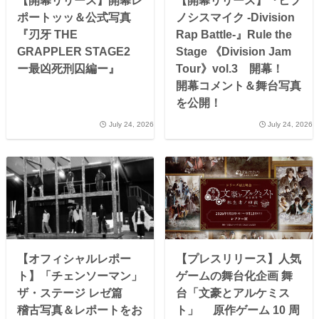
【開幕リリース】開幕レ
【開幕リリース】『ヒプ
ポートッッ＆公式写真
ノシスマイク -Division
『刃牙 THE
Rap Battle-』Rule the
GRAPPLER STAGE2
Stage 《Division Jam
ー最凶死刑囚編ー』
Tour》vol.3 開幕！
開幕コメント＆舞台写真
を公開！
July 24, 2026
July 24, 2026
【オフィシャルレポー
【プレスリリース】人気
ト】「チェンソーマン」
ゲームの舞台化企画 舞
ザ・ステージ レゼ篇
台「文豪とアルケミス
稽古写真＆レポートをお
ト」 原作ゲーム 10 周