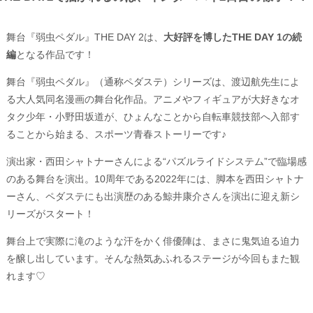
舞台『弱虫ペダル』THE DAY 2は、
大好評を博したTHE DAY 1の続
編
となる作品です！
舞台『弱虫ペダル』（通称ペダステ）シリーズは、渡辺航先生によ
る大人気同名漫画の舞台化作品。アニメやフィギュアが大好きなオ
タク少年・小野田坂道が、ひょんなことから自転車競技部へ入部す
ることから始まる、スポーツ青春ストーリーです♪
演出家・西田シャトナーさんによる“パズルライドシステム”で臨場感
のある舞台を演出。10周年である2022年には、脚本を西田シャトナ
ーさん、ペダステにも出演歴のある鯨井康介さんを演出に迎え新シ
リーズがスタート！
舞台上で実際に滝のような汗をかく俳優陣は、まさに鬼気迫る迫力
を醸し出しています。そんな熱気あふれるステージが今回もまた観
れます♡