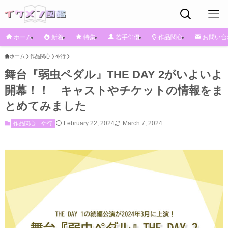
ホーム
新着
特集
若手俳優
作品関心
お問い合
ホーム
作品関心
や行
舞台『弱虫ペダル』THE DAY 2がいよいよ
開幕！！ キャストやチケットの情報をま
とめてみました
February 22, 2024
March 7, 2024
作品関心
や行