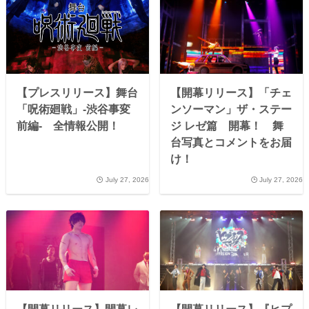
【プレスリリース】舞台
【開幕リリース】「チェ
「呪術廻戦」-渋谷事変
ンソーマン」ザ・ステー
前編- 全情報公開！
ジ レゼ篇 開幕！ 舞
台写真とコメントをお届
け！
July 27, 2026
July 27, 2026