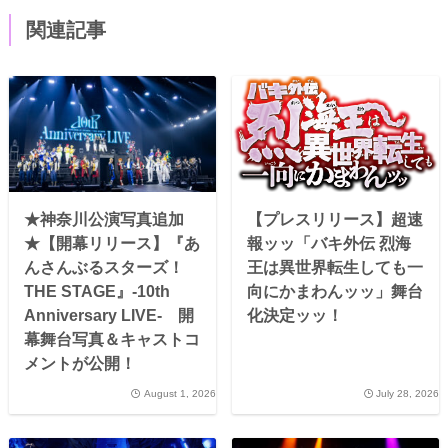
関連記事
★神奈川公演写真追加
【プレスリリース】超速
★【開幕リリース】『あ
報ッッ「バキ外伝 烈海
んさんぶるスターズ！
王は異世界転生しても一
THE STAGE』-10th
向にかまわんッッ」舞台
Anniversary LIVE- 開
化決定ッッ！
幕舞台写真＆キャストコ
メントが公開！
August 1, 2026
July 28, 2026