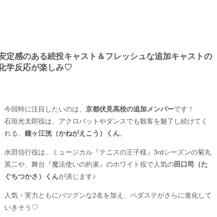
安定感のある続投キャスト＆フレッシュな追加キャストの
化学反応が楽しみ♡
今回特に注目したいのは、
京都伏見高校の追加メンバー
です！
石垣光太郎役は、アクロバットやダンスでも観客を魅了し続けてく
れる、
鐘ヶ江洸（かねがえこう）くん
。
水田信行役は、ミュージカル『テニスの王子様』3rdシーズンの菊丸
英二や、舞台『魔法使いの約束』のホワイト役で人気の
田口司（た
ぐちつかさ）くん
が演じます♪
人気・実力ともにバツグンな2名を加え、ペダステがさらに進化して
いきそう♡