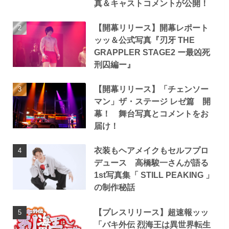
真＆キャストコメントが公開！
【開幕リリース】開幕レポート
ッッ＆公式写真『刃牙 THE
GRAPPLER STAGE2 ー最凶死
刑囚編ー』
【開幕リリース】「チェンソー
マン」ザ・ステージ レゼ篇 開
幕！ 舞台写真とコメントをお
届け！
衣装もヘアメイクもセルフプロ
デュース 高橋駿一さんが語る
1st写真集「 STILL PEAKING 」
の制作秘話
【プレスリリース】超速報ッッ
「バキ外伝 烈海王は異世界転生