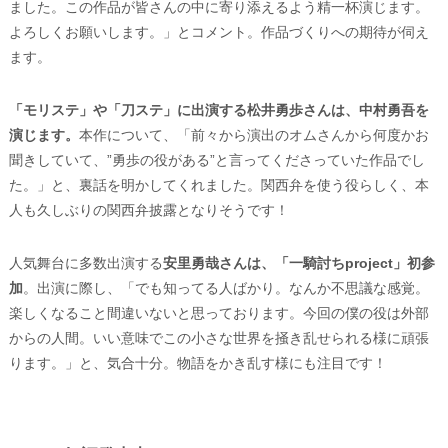
ました。この作品が皆さんの中に寄り添えるよう精一杯演じます。
よろしくお願いします。」とコメント。作品づくりへの期待が伺え
ます。
「モリステ」や「刀ステ」に出演する松井勇歩さんは、中村勇吾を
演じます。
本作について、「前々から演出のオムさんから何度かお
聞きしていて、”勇歩の役がある”と言ってくださっていた作品でし
た。」と、裏話を明かしてくれました。関西弁を使う役らしく、本
人も久しぶりの関西弁披露となりそうです！
人気舞台に多数出演する
安里勇哉さんは、「一騎討ちproject」初参
加
。出演に際し、「でも知ってる人ばかり。なんか不思議な感覚。
楽しくなること間違いないと思っております。今回の僕の役は外部
からの人間。いい意味でこの小さな世界を掻き乱せられる様に頑張
ります。」と、気合十分。物語をかき乱す様にも注目です！