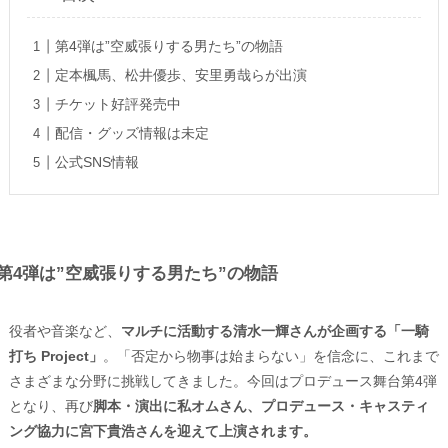
第4弾は”空威張りする男たち”の物語
定本楓馬、松井優歩、安里勇哉らが出演
チケット好評発売中
配信・グッズ情報は未定
公式SNS情報
第4弾は”空威張りする男たち”の物語
役者や音楽など、
マルチに活動する清水一輝さんが企画する「一騎
打ち Project」
。「否定から物事は始まらない」を信念に、これまで
さまざまな分野に挑戦してきました。今回はプロデュース舞台第4弾
となり、再び
脚本・演出に私オムさん、プロデュース・キャスティ
ング協力に宮下貴浩さんを迎えて上演されます。