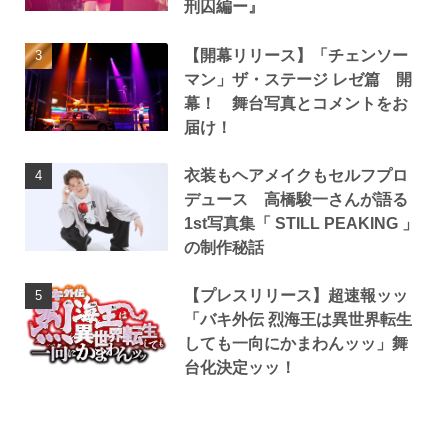
刑囚編ー』
【開幕リリース】「チェンソー
マン」ザ・ステージ レゼ篇 開
幕！ 舞台写真とコメントをお
届け！
衣装もヘアメイクもセルフプロ
デュース 高橋駿一さんが語る
1st写真集「 STILL PEAKING 」
の制作秘話
【プレスリリース】超速報ッッ
「バキ外伝 烈海王は異世界転生
しても一向にかまわんッッ」舞
台化決定ッッ！