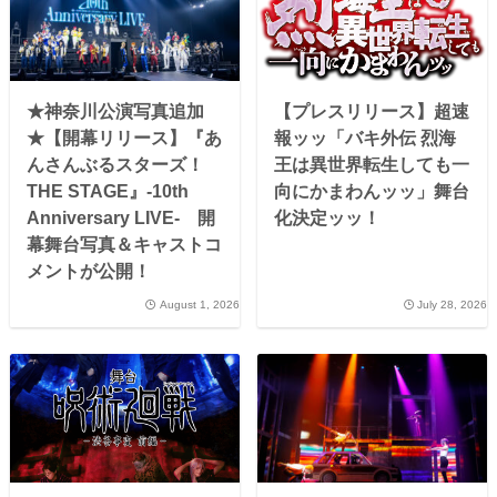
★神奈川公演写真追加
【プレスリリース】超速
★【開幕リリース】『あ
報ッッ「バキ外伝 烈海
んさんぶるスターズ！
王は異世界転生しても一
THE STAGE』-10th
向にかまわんッッ」舞台
Anniversary LIVE- 開
化決定ッッ！
幕舞台写真＆キャストコ
メントが公開！
August 1, 2026
July 28, 2026