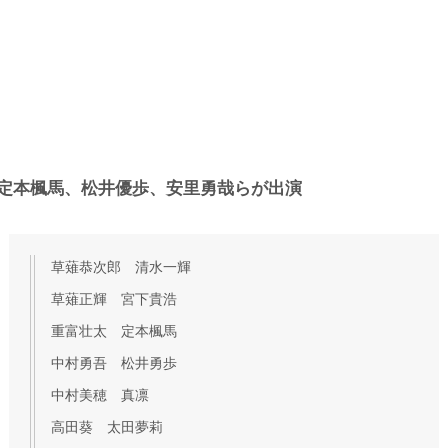
定本楓馬、松井優歩、安里勇哉らが出演
草薙恭次郎 清水一輝
草薙正輝 宮下貴浩
重富壮太 定本楓馬
中村勇吾 松井勇歩
中村美穂 真凛
高田葵 太田夢莉