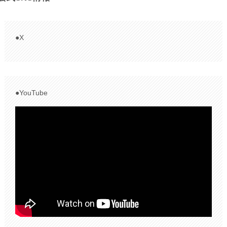
●X
●YouTube