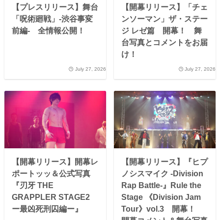
【プレスリリース】舞台
【開幕リリース】「チェ
「呪術廻戦」-渋谷事変
ンソーマン」ザ・ステー
前編- 全情報公開！
ジ レゼ篇 開幕！ 舞
台写真とコメントをお届
け！
July 27, 2026
July 27, 2026
【開幕リリース】開幕レ
【開幕リリース】『ヒプ
ポートッッ＆公式写真
ノシスマイク -Division
『刃牙 THE
Rap Battle-』Rule the
GRAPPLER STAGE2
Stage 《Division Jam
ー最凶死刑囚編ー』
Tour》vol.3 開幕！