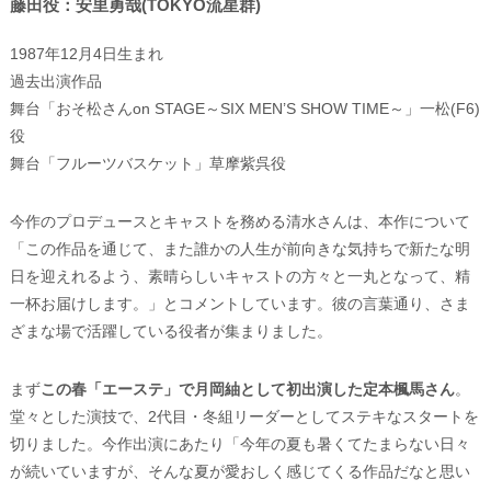
藤田役：安里勇哉(TOKYO流星群)
1987年12月4日生まれ
過去出演作品
舞台「おそ松さんon STAGE～SIX MEN’S SHOW TIME～」一松(F6)
役
舞台「フルーツバスケット」草摩紫呉役
今作のプロデュースとキャストを務める清水さんは、本作について
「この作品を通じて、また誰かの人生が前向きな気持ちで新たな明
日を迎えれるよう、素晴らしいキャストの方々と一丸となって、精
一杯お届けします。」とコメントしています。彼の言葉通り、さま
ざまな場で活躍している役者が集まりました。
まず
この春「エーステ」で月岡紬として初出演した定本楓馬さん
。
堂々とした演技で、2代目・冬組リーダーとしてステキなスタートを
切りました。今作出演にあたり「今年の夏も暑くてたまらない日々
が続いていますが、そんな夏が愛おしく感じてくる作品だなと思い