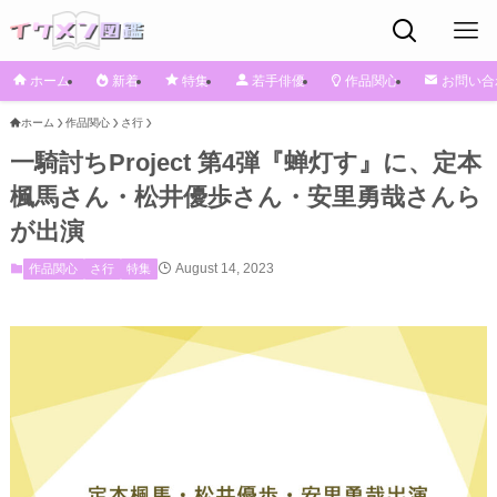
ホーム
新着
特集
若手俳優
作品関心
お問い合
ホーム
作品関心
さ行
一騎討ちProject 第4弾『蝉灯す』に、定本
楓馬さん・松井優歩さん・安里勇哉さんら
が出演
August 14, 2023
作品関心
さ行
特集