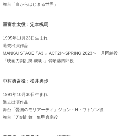
舞台「白からはじまる世界」
重富壮太役：定本楓馬
1995年11月23日生まれ
過去出演作品
MANKAI STAGE『A3!』ACT2!〜SPRING 2023〜 月岡紬役
「映画刀剣乱舞-黎明-」骨喰藤四郎役
中村勇吾役：松井勇歩
1991年10月30日生まれ
過去出演作品
舞台「憂国のモリアーティ」ジョン・H・ワトソン役
舞台「刀剣乱舞」亀甲貞宗役