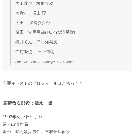
太田達也 坂垣怜次
岡野司 横山 涼
太田 瀬尾タクヤ
藤田 安里勇哉(TOKYO流星群)
柳井くん 津村知与支
中村隆也 三上市朗
https://ikki-shimizu.com/lp/semitomosu/
主要キャストのプロフィールはこちら＾＾
草薙恭次郎役：清水一輝
1992年5月8日生まれ
過去出演作品
舞台「熱海殺人事件」木村伝兵衛役