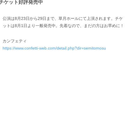
チケット好評発売中
公演は8月23日から29日まで、草月ホールにて上演されます。チケ
ットは8月1日より一般発売中。先着なので、まだの方はお早めに！
カンフェティ
https://www.confetti-web.com/detail.php?dir=semitomosu