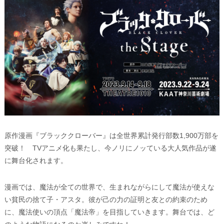
原作漫画『ブラッククローバー』は全世界累計発行部数1,900万部を
突破！ TVアニメ化も果たし、今ノリにノッている大人気作品が遂
に舞台化されます。
漫画では、魔法が全ての世界で、生まれながらにして魔法が使えな
い貧民の捨て子・アスタ。彼が己の力の証明と友との約束のため
に、魔法使いの頂点「魔法帝」を目指していきます。舞台では、ど