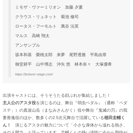
ミモザ・ヴァーミリオン 加藤 夕夏
クラウス・リュネット 菊池 修司
ロータス・フーモルト 萬谷 法英
マルス 高崎 翔太
アンサンブル
坂本和基 榮桃太郎 来夢 尾野透雅 平島由章
御堂耕平 山中博志 沖矢 悠 林本奈々 大塚優希
https://bclover-stage.com/
出演キャストには、そうそうたる顔ぶれが集結しました！
主人公のアスタ役
を演じるのは、舞台『弱虫ペダル』（通称「ペダ
ステ」）の真波山岳（まなみさんがく）役や舞台『鬼滅の刃』の我
妻善逸役のほか、数多くの2.5次元舞台で活躍している
植田圭輔く
ん！
演じるアスタの魅力について「小さな身体から溢れる熱さ、
その人間力」と語っています。圭輔くんの熱い演技に今から期待が