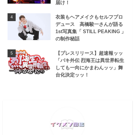
届け！
衣装もヘアメイクもセルフプロ
デュース 高橋駿一さんが語る
1st写真集「 STILL PEAKING 」
の制作秘話
【プレスリリース】超速報ッッ
「バキ外伝 烈海王は異世界転生
しても一向にかまわんッッ」舞
台化決定ッッ！