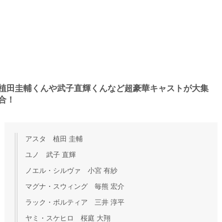
植田圭輔くんや武子直輝くんなど超豪華キャストが大集
合！
アスタ 植田 圭輔
ユノ 武子 直輝
ノエル・シルヴァ 小宮 有紗
マグナ・スウィング 毎熊 宏介
ラック・ボルティア 三井 淳平
ヤミ・スケヒロ 桜庭 大翔