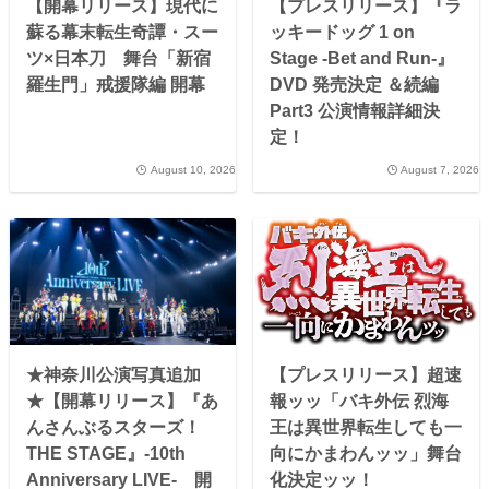
【開幕リリース】現代に
【プレスリリース】『ラ
蘇る幕末転生奇譚・スー
ッキードッグ 1 on
ツ×日本刀 舞台「新宿
Stage -Bet and Run-』
羅生門」戒援隊編 開幕
DVD 発売決定 ＆続編
Part3 公演情報詳細決
定！
August 10, 2026
August 7, 2026
★神奈川公演写真追加
【プレスリリース】超速
★【開幕リリース】『あ
報ッッ「バキ外伝 烈海
んさんぶるスターズ！
王は異世界転生しても一
THE STAGE』-10th
向にかまわんッッ」舞台
Anniversary LIVE- 開
化決定ッッ！