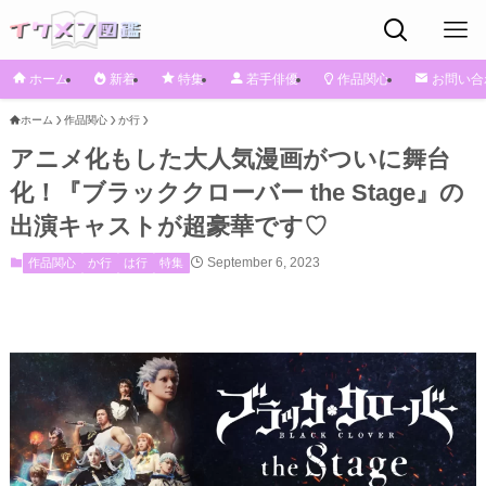
ホーム
新着
特集
若手俳優
作品関心
お問い合
ホーム
作品関心
か行
アニメ化もした大人気漫画がついに舞台
化！『ブラッククローバー the Stage』の
出演キャストが超豪華です♡
September 6, 2023
作品関心
か行
は行
特集