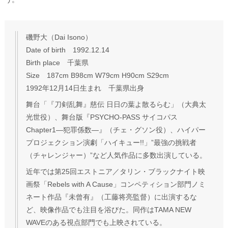
磯野大（Dai Isono）
Date of birth 1992.12.14
Birth place 千葉県
Size 187cm B98cm W79cm H90cm S29cm
1992年12月14日生まれ 千葉県出身
舞台「『刀剣乱舞』慈伝 日日の葉よ散るらむ」（大典太
光世役）、舞台版『PSYCHO-PASS サイコパス
Chapter1―犯罪係数―』（チェ・グソン役）、ハイパー
プロジェクション演劇「ハイキュー!!」”最強の挑戦者
（チャレンジャー）”など人気作品に多数出演している。
近年では第25回エストニア／タリン・ブラックナイト映
画祭「Rebels with A Cause」コンペティション部門ノミ
ネート作品『未曾有』（工藤将亮監督）に出演するな
ど、映像作品でも注目を浴びた。同作はTAMA NEW
WAVEのある視点部門でも上映されている。