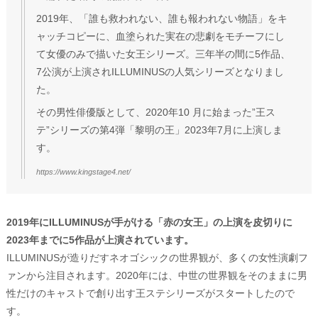
2019年、「誰も救われない、誰も報われない物語」をキ
ャッチコピーに、血塗られた実在の悲劇をモチーフにし
て女優のみで描いた女王シリーズ。三年半の間に5作品、
7公演が上演されILLUMINUSの人気シリーズとなりまし
た。
その男性俳優版として、2020年10 月に始まった”王ス
テ”シリーズの第4弾「黎明の王」2023年7月に上演しま
す。
https://www.kingstage4.net/
2019年にILLUMINUSが手がける「赤の女王」の上演を皮切りに
2023年までに5作品が上演されています。
ILLUMINUSが造りだすネオゴシックの世界観が、多くの女性演劇フ
ァンから注目されます。2020年には、中世の世界観をそのままに男
性だけのキャストで創り出す王ステシリーズがスタートしたので
す。