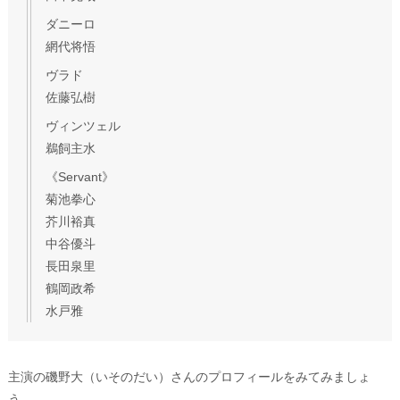
ダニーロ
網代将悟
ヴラド
佐藤弘樹
ヴィンツェル
鵜飼主水
《Servant》
菊池拳心
芥川裕真
中谷優斗
長田泉里
鶴岡政希
水戸雅
主演の磯野大（いそのだい）さんのプロフィールをみてみましょ
う。