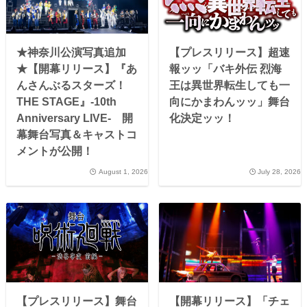
★神奈川公演写真追加
【プレスリリース】超速
★【開幕リリース】『あ
報ッッ「バキ外伝 烈海
んさんぶるスターズ！
王は異世界転生しても一
THE STAGE』-10th
向にかまわんッッ」舞台
Anniversary LIVE- 開
化決定ッッ！
幕舞台写真＆キャストコ
メントが公開！
August 1, 2026
July 28, 2026
【プレスリリース】舞台
【開幕リリース】「チェ