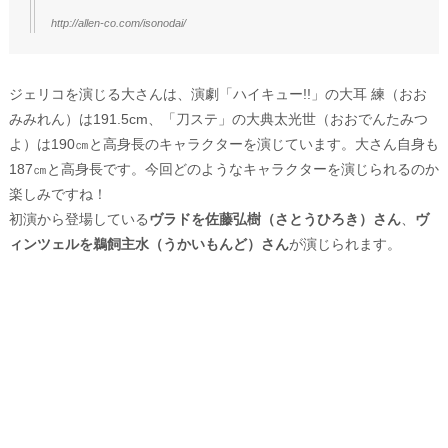
http://allen-co.com/isonodai/
ジェリコを演じる大さんは、演劇「ハイキュー!!」の大耳 練（おお
みみれん）は191.5cm、「刀ステ」の大典太光世（おおでんたみつ
よ）は190㎝と高身長のキャラクターを演じています。大さん自身も
187㎝と高身長です。今回どのようなキャラクターを演じられるのか
楽しみですね！
初演から登場している
ヴラドを佐藤弘樹（さとうひろき）さん
、
ヴ
ィンツェルを鵜飼主水（うかいもんど）さん
が演じられます。