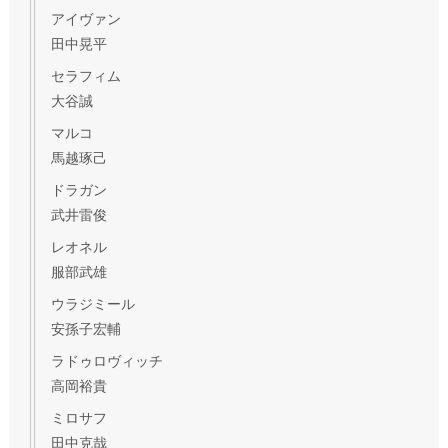
アイヴァン
田中晃平
セラフィム
大谷誠
マルコ
馬越琢己
ドラガン
武井雷俊
レオネル
服部武雄
ウラジミール
安孫子宏輔
ラドゥロヴィッチ
高岡裕貴
ミロサフ
田中克哉