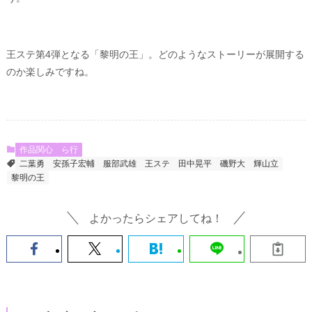
王ステ第4弾となる「黎明の王」。どのようなストーリーが展開する
のか楽しみですね。
作品関心
ら行
二葉勇
安孫子宏輔
服部武雄
王ステ
田中晃平
磯野大
輝山立
黎明の王
よかったらシェアしてね！