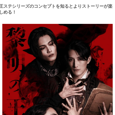
王ステシリーズのコンセプトを知るとよりストーリーが楽
しめる！