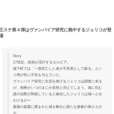
王ステ第４弾はヴァンパイア研究に熱中するジェリコが登
場
Story
17世紀、疫病が流行するセルビア。
城下町では「一度死亡した者が不死者として蘇る」とい
う噂が民に不安を与えていた。
ヴァンパイア研究に生涯を捧げるジェリコは調査に来る
が、相棒がいつのまにか忽然と消えてしまう。城に住む
謎の伯爵が関係していると確信したジェリコは城へと出
かけるがー
薔薇の庭園に囲まれた城を舞台に新たな惨劇の幕が上が
る。