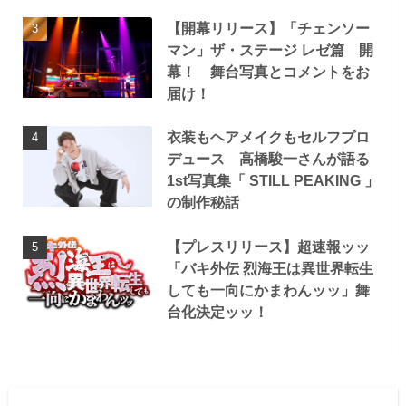
【開幕リリース】「チェンソー
マン」ザ・ステージ レゼ篇 開
幕！ 舞台写真とコメントをお
届け！
衣装もヘアメイクもセルフプロ
デュース 高橋駿一さんが語る
1st写真集「 STILL PEAKING 」
の制作秘話
【プレスリリース】超速報ッッ
「バキ外伝 烈海王は異世界転生
しても一向にかまわんッッ」舞
台化決定ッッ！