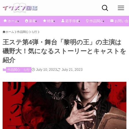
ホーム
新着
特集
若手俳優
作品関心
お問い合
ホーム
作品関心
ら行
王ステ第4弾・舞台「黎明の王」の主演は
磯野大！気になるストーリーとキャストを
紹介
July 10, 2023
July 21, 2023
作品関心
ら行