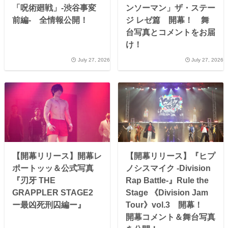
「呪術廻戦」-渋谷事変
ンソーマン」ザ・ステー
前編- 全情報公開！
ジ レゼ篇 開幕！ 舞
台写真とコメントをお届
け！
July 27, 2026
July 27, 2026
【開幕リリース】開幕レ
【開幕リリース】『ヒプ
ポートッッ＆公式写真
ノシスマイク -Division
『刃牙 THE
Rap Battle-』Rule the
GRAPPLER STAGE2
Stage 《Division Jam
ー最凶死刑囚編ー』
Tour》vol.3 開幕！
開幕コメント＆舞台写真