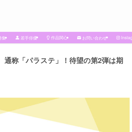
作品関心
Insta
特集
若手俳優
お問い合わせ
 vol.2」、通称「パラステ」！待望の第2弾は期