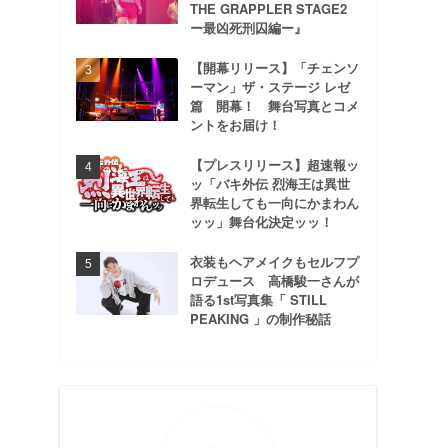
THE GRAPPLER STAGE2
ー最凶死刑囚編ー』
【開幕リリース】「チェンソ
ーマン」ザ・ステージ レゼ
篇 開幕！ 舞台写真とコメ
ントをお届け！
【プレスリリース】超速報ッ
ッ「バキ外伝 烈海王は異世
界転生しても一向にかまわん
ッッ」舞台化決定ッッ！
衣装もヘアメイクもセルフプ
ロデュース 高橋駿一さんが
語る1st写真集「 STILL
PEAKING 」の制作秘話