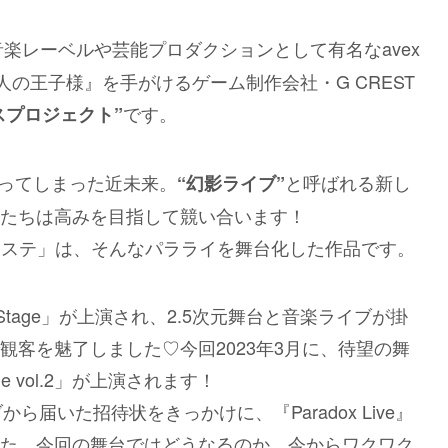
音楽レーベルや芸能プロダクションとして有名なavex
人の王子様』を手がけるゲーム制作会社・G CREST
です。
スプロジェクト”
なってしまった近未来。
と呼ばれる新し
“幻影ライブ”
たちは高みを目指して競い合います！
、通称「パラステ」は、そんなパラライを舞台化した作品です。
 on Stage」が上演され、2.5次元舞台と音楽ライブが掛
客を魅了しました♡今回2023年3月に、待望の舞
age vol.2」が上演されます！
ブから届いた招待状をきっかけに、『Paradox Live』
た。今回の舞台ではどうなるのか、今からワクワク