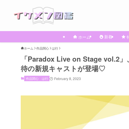
新着
ホーム
ホーム
作品関心
は行
「Paradox Live on Stage
待の新規キャストが登場♡
作品関心
は行
February 8, 2023