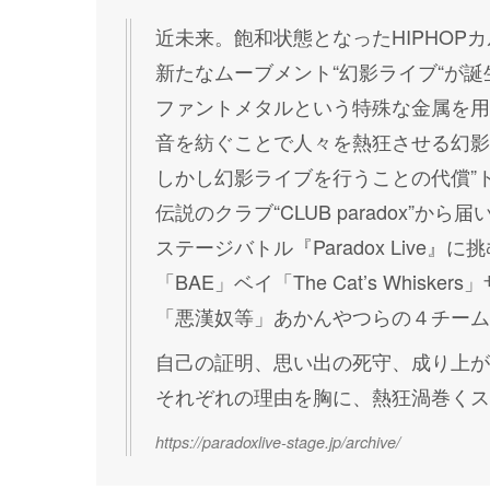
近未来。飽和状態となったHIPHOP
新たなムーブメント“幻影ライブ“が誕
ファントメタルという特殊な金属を用
音を紡ぐことで人々を熱狂させる幻影
しかし幻影ライブを行うことの代償”
伝説のクラブ“CLUB paradox”か
ステージバトル『Paradox Live』
「BAE」ベイ「The Cat’s Whisk
「悪漢奴等」あかんやつらの４チーム
自己の証明、思い出の死守、成り上が
それぞれの理由を胸に、熱狂渦巻くス
https://paradoxlive-stage.jp/archive/