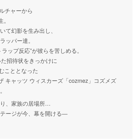
カルチャーから
生。
いて幻影を生み出し、
ラッパー達。
トラップ反応”が彼らを苦しめる。
ら届いた招待状をきっかけに
に挑むこととなった
ers」ザ キャッツ ウィスカーズ「cozmez」コズメズ
。
り、家族の居場所…
テージが今、幕を開ける―