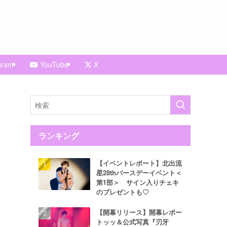
gram
YouTube
X
ランキング
【イベントレポート】北出流
星28thバースデーイベント＜
第1部＞ サイン入りチェキ
のプレゼントも♡
【開幕リリース】開幕レポー
トッッ＆公式写真『刃牙