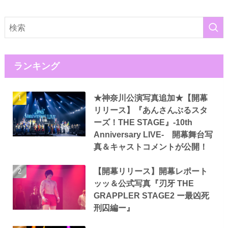
ランキング
★神奈川公演写真追加★【開幕
リリース】『あんさんぶるスタ
ーズ！THE STAGE』-10th
Anniversary LIVE- 開幕舞台写
真＆キャストコメントが公開！
【開幕リリース】開幕レポート
ッッ＆公式写真『刃牙 THE
GRAPPLER STAGE2 ー最凶死
刑囚編ー』