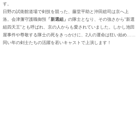
す。
日野の試衛館道場で剣技を競った、藤堂平助と沖田総司は京へ上
洛。会津藩守護職御預
「新選組」
の隊士となり、その強さから”新選
組四天王”とも呼ばれ、京の人からも愛されていました。しかし池田
屋事件や尊敬する隊士の死をきっかけに、2人の運命は狂い始め……
同い年の剣士たちの活躍を若いキャストで上演します！