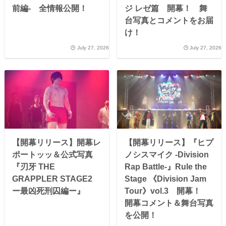
前編- 全情報公開！
ジ レゼ篇 開幕！ 舞
台写真とコメントをお届
け！
July 27, 2026
July 27, 2026
【開幕リリース】開幕レ
【開幕リリース】『ヒプ
ポートッッ＆公式写真
ノシスマイク -Division
『刃牙 THE
Rap Battle-』Rule the
GRAPPLER STAGE2
Stage 《Division Jam
ー最凶死刑囚編ー』
Tour》vol.3 開幕！
開幕コメント＆舞台写真
を公開！