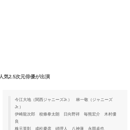
人気2.5次元俳優が出演
今江大地（関西ジャニーズJr.） 林一敬（ジャニーズ
Jr.）
伊崎龍次郎 校條拳太朗 日向野祥 毎熊宏介 木村優
良
株元英彰 成松慶彦 碕理人 八神蓮 永岡卓也