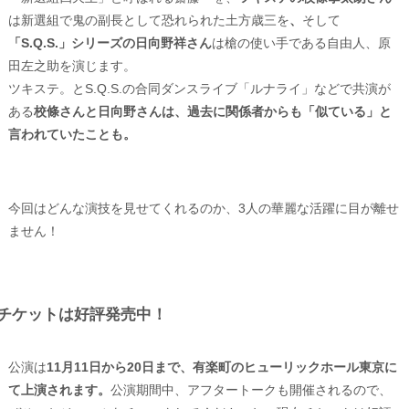
は新選組で鬼の副長として恐れられた土方歳三を
、
そして
「S.Q.S.」シリーズの日向野祥さん
は槍の使い手である自由人、原
田左之助を演じます。
ツキステ。とS.Q.S.の合同ダンスライブ「ルナライ」などで共演が
ある
校條さんと日向野さんは、過去に関係者からも「似ている」と
言われていたことも。
今回はどんな演技を見せてくれるのか、3人の華麗な活躍に目が離せ
ません！
チケットは好評発売中！
公演は
11月11日から20日まで、有楽町のヒューリックホール東京に
て上演されます。
公演期間中、アフタートークも開催されるので、