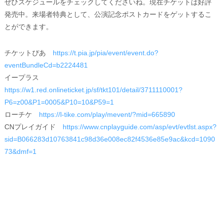
ぜひスケジュールをチェックしてくださいね。現在チケットは好評
発売中。来場者特典として、公演記念ポストカードをゲットするこ
とができます。
チケットぴあ
https://t.pia.jp/pia/event/event.do?
eventBundleCd=b2224481
イープラス
https://w1.red.onlineticket.jp/sf/tkt101/detail/3711110001?
P6=z00&P1=0005&P10=10&P59=1
ローチケ
https://l-tike.com/play/mevent/?mid=665890
CNプレイガイド
https://www.cnplayguide.com/asp/evt/evtlst.aspx?
sid=B066283d10763841c98d36e008ec82f4536e85e9ac&kcd=1090
73&dmf=1