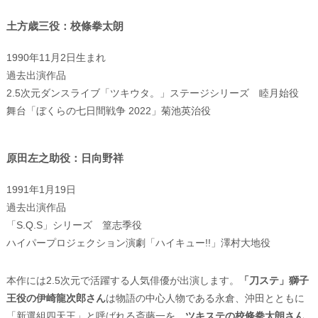
土方歳三役：校條拳太朗
1990年11月2日生まれ
過去出演作品
2.5次元ダンスライブ「ツキウタ。」ステージシリーズ 睦月始役
舞台「ぼくらの七日間戦争 2022」菊池英治役
原田左之助役：日向野祥
1991年1月19日
過去出演作品
「S.Q.S」シリーズ 篁志季役
ハイパープロジェクション演劇「ハイキュー!!」澤村大地役
本作には2.5次元で活躍する人気俳優が出演します。
「刀ステ」獅子
王役の伊崎龍次郎さん
は物語の中心人物である永倉、沖田とともに
「新選組四天王」と呼ばれる斎藤一を、
ツキステの校條拳太朗さん