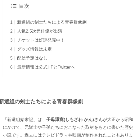
目次
新選組の剣士たちによる青春群像劇
人気2.5次元俳優が出演
チケットは好評発売中！
グッズ情報は未定
配信予定はなし
最新情報は公式HPとTwitterへ
新選組の剣士たちによる青春群像劇
「新選組始末記」は、
子母澤寛(しもざわ かん)さん
が大正から昭和
にかけて、元隊士や子孫たちにおこなった取材をもとに書いた歴史
小説です。過去にはテレビドラマや映画が制作されたこともありま