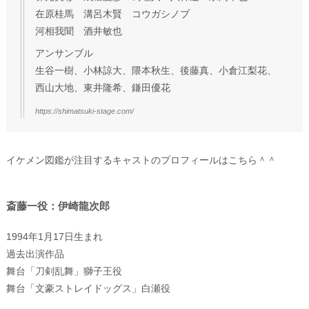
在原桂馬 溝呂木賢 コウガシノブ
河相我聞 酒井敏也
アンサンブル
生谷一樹、小林諒大、隈本秋生、後藤真、小倉江梨花、
西山大地、東井隆希、鎌田優花
https://shimatsuki-stage.com/
イケメン図鑑が注目するキャストのプロフィールはこちら＾＾
斎藤一役：伊崎龍次郎
1994年1月17日生まれ
過去出演作品
舞台「刀剣乱舞」獅子王役
舞台「文豪ストレイドッグス」白瀬役