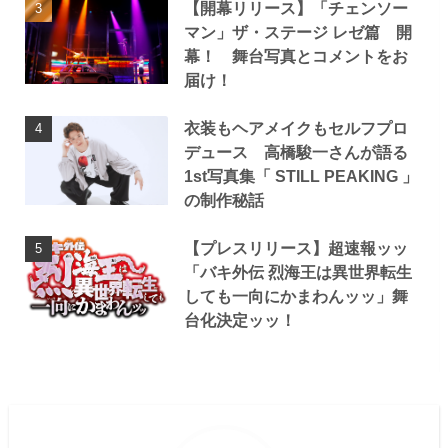
【開幕リリース】「チェンソー
マン」ザ・ステージ レゼ篇 開
幕！ 舞台写真とコメントをお
届け！
衣装もヘアメイクもセルフプロ
デュース 高橋駿一さんが語る
1st写真集「 STILL PEAKING 」
の制作秘話
【プレスリリース】超速報ッッ
「バキ外伝 烈海王は異世界転生
しても一向にかまわんッッ」舞
台化決定ッッ！