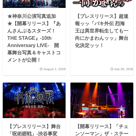
★神奈川公演写真追加
【プレスリリース】超速
★【開幕リリース】『あ
報ッッ「バキ外伝 烈海
んさんぶるスターズ！
王は異世界転生しても一
THE STAGE』-10th
向にかまわんッッ」舞台
Anniversary LIVE- 開
化決定ッッ！
幕舞台写真＆キャストコ
メントが公開！
August 1, 2026
July 28, 2026
【プレスリリース】舞台
【開幕リリース】「チェ
「呪術廻戦」-渋谷事変
ンソーマン」ザ・ステー