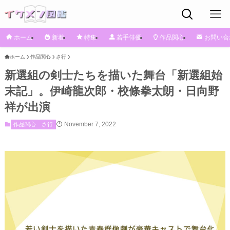
ホーム
新着
特集
若手俳優
作品関心
お問い合
ホーム
作品関心
さ行
新選組の剣士たちを描いた舞台「新選組始
末記」。伊崎龍次郎・校條拳太朗・日向野
祥が出演
November 7, 2022
作品関心
さ行