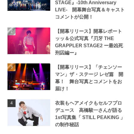
STAGE』-10th Anniversary
LIVE- 開幕舞台写真＆キャスト
コメントが公開！
【開幕リリース】開幕レポート
ッッ＆公式写真『刃牙 THE
GRAPPLER STAGE2 ー最凶死
刑囚編ー』
【開幕リリース】「チェンソー
マン」ザ・ステージ レゼ篇 開
幕！ 舞台写真とコメントをお
届け！
衣装もヘアメイクもセルフプロ
デュース 高橋駿一さんが語る
1st写真集「 STILL PEAKING 」
の制作秘話