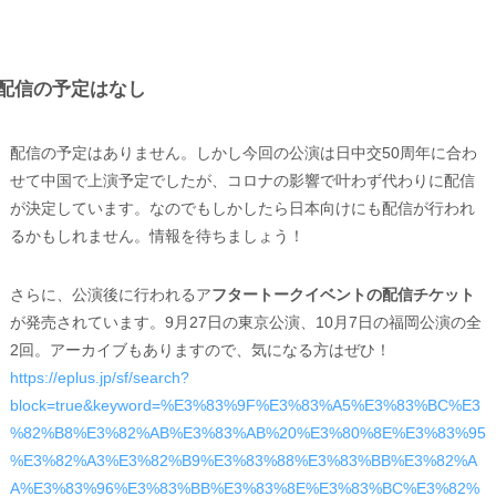
配信の予定はなし
配信の予定はありません。しかし今回の公演は日中交50周年に合わ
せて中国で上演予定でしたが、コロナの影響で叶わず代わりに配信
が決定しています。なのでもしかしたら日本向けにも配信が行われ
るかもしれません。情報を待ちましょう！
さらに、公演後に行われるア
フタートークイベントの配信チケット
が発売されています。9月27日の東京公演、10月7日の福岡公演の全
2回。アーカイブもありますので、気になる方はぜひ！
https://eplus.jp/sf/search?
block=true&keyword=%E3%83%9F%E3%83%A5%E3%83%BC%E3
%82%B8%E3%82%AB%E3%83%AB%20%E3%80%8E%E3%83%95
%E3%82%A3%E3%82%B9%E3%83%88%E3%83%BB%E3%82%A
A%E3%83%96%E3%83%BB%E3%83%8E%E3%83%BC%E3%82%