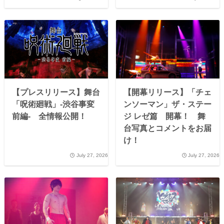
【プレスリリース】舞台
【開幕リリース】「チェ
「呪術廻戦」-渋谷事変
ンソーマン」ザ・ステー
前編- 全情報公開！
ジ レゼ篇 開幕！ 舞
台写真とコメントをお届
け！
July 27, 2026
July 27, 2026