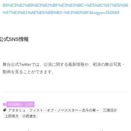
B9%E3%82%B9%E3%82%BF%E3%83%BC~%E5%8C%97%E6%96
%97%E3%81%AE%E6%8B%B3~%E3%80%8F&kogyo=350689
公式SNS情報
舞台公式Twitterでは、公演に関する最新情報や、初演の舞台写真・
動画を見ることができます。
作品関心
は行
アタタミュ
フィスト・オブ・ノーススター～北斗の拳～
三浦涼介
上田堪大
小西遼生