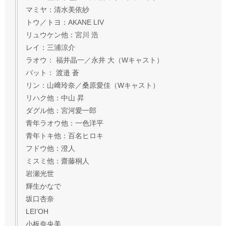
マミヤ：清水美依紗
トウ／トヨ：AKANE LIV
リュウケン他：宮川 浩
レイ：三浦涼介
ラオウ： 福井晶一／永井 大（Wキャスト）
バット： 渡邉 蒼
リン：山﨑玲奈／桑原愛佳（Wキャスト）
リハク他：中山 昇
ダグル他：宮河愛一郎
青年ラオウ他：一色洋平
青年トキ他：百名ヒロキ
フドウ他：澄人
ミスミ他：齋藤桐人
岩瀬光世
輝生かなで
坂口杏奈
LEI’OH
小板奈央美