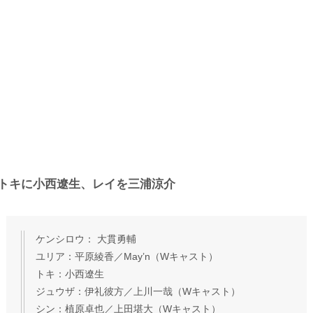
トキに小西遼生、レイを三浦涼介
ケンシロウ： 大貫勇輔
ユリア：平原綾香／May’n（Wキャスト）
トキ：小西遼生
ジュウザ：伊礼彼方／上川一哉（Wキャスト）
シン：植原卓也／上田堪大（Wキャスト）