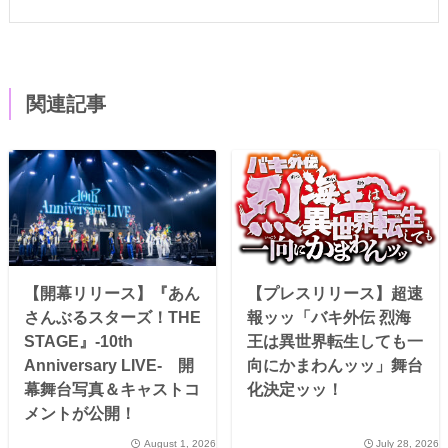
関連記事
【開幕リリース】『あん
【プレスリリース】超速
さんぶるスターズ！THE
報ッッ「バキ外伝 烈海
STAGE』-10th
王は異世界転生しても一
Anniversary LIVE- 開
向にかまわんッッ」舞台
幕舞台写真＆キャストコ
化決定ッッ！
メントが公開！
August 1, 2026
July 28, 2026