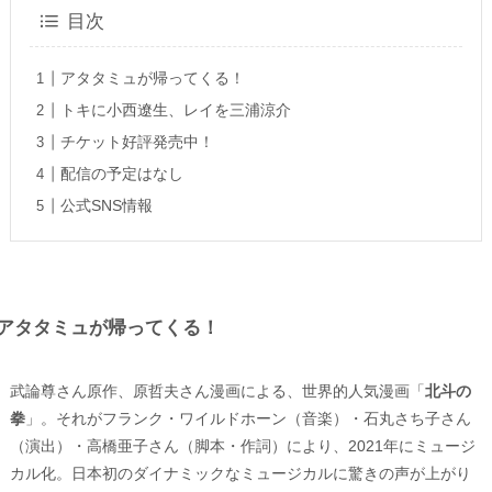
目次
アタタミュが帰ってくる！
トキに小西遼生、レイを三浦涼介
チケット好評発売中！
配信の予定はなし
公式SNS情報
アタタミュが帰ってくる！
武論尊さん原作、原哲夫さん漫画による、世界的人気漫画「
北斗の
拳
」。それがフランク・ワイルドホーン（音楽）・石丸さち子さん
（演出）・高橋亜子さん（脚本・作詞）により、2021年にミュージ
カル化。日本初のダイナミックなミュージカルに驚きの声が上がり