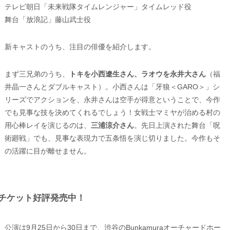
テレビ朝日「未来戦隊タイムレンジャー」タイムレッド役
舞台「放浪記」藤山武士役
新キャストのうち、注目の俳優を紹介します。
まず三兄弟のうち、
トキを小西遼生さん、ラオウを永井大さん
（福
井晶一さんとダブルキャスト）。小西さんは「牙狼＜GARO＞」シ
リーズでアクションを、永井さんは空手が得意ということで、今作
でも見事な技を決めてくれるでしょう！女戦士マミヤが治める村の
用心棒レイを演じるのは、
三浦涼介さん
。先日上演された舞台「呪
術廻戦」でも、見事な表現力で五条悟を演じ切りました。今作もそ
の活躍に目が離せません。
チケット好評発売中！
公演は9月25日から30日まで、渋谷のBunkamuraオーチャードホー