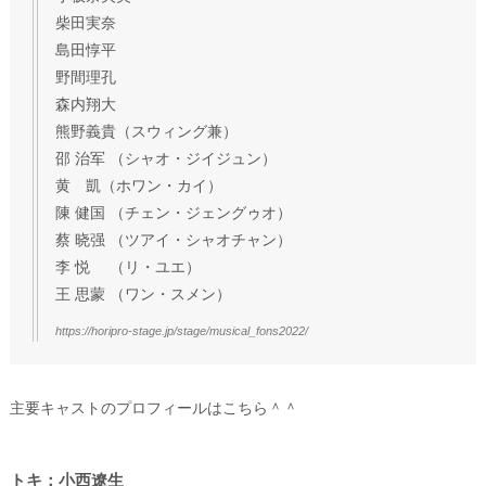
柴田実奈
島田惇平
野間理孔
森内翔大
熊野義貴（スウィング兼）
邵 治军 （シャオ・ジイジュン）
黄 凱（ホワン・カイ）
陳 健国 （チェン・ジェングゥオ）
蔡 晓强 （ツアイ・シャオチャン）
李 悦 （リ・ユエ）
王 思蒙 （ワン・スメン）
https://horipro-stage.jp/stage/musical_fons2022/
主要キャストのプロフィールはこちら＾＾
トキ：小西遼生