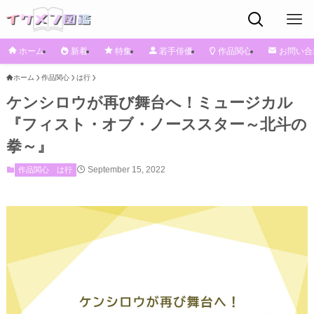
ホーム
新着
特集
若手俳優
作品関心
お問い合
ホーム
作品関心
は行
ケンシロウが再び舞台へ！ミュージカル
『フィスト・オブ・ノーススター～北斗の
拳～』
September 15, 2022
作品関心
は行