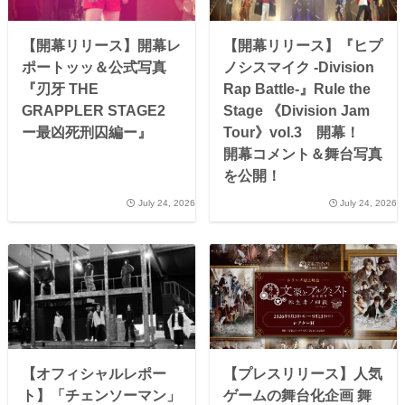
【開幕リリース】開幕レ
【開幕リリース】『ヒプ
ポートッッ＆公式写真
ノシスマイク -Division
『刃牙 THE
Rap Battle-』Rule the
GRAPPLER STAGE2
Stage 《Division Jam
ー最凶死刑囚編ー』
Tour》vol.3 開幕！
開幕コメント＆舞台写真
を公開！
July 24, 2026
July 24, 2026
【オフィシャルレポー
【プレスリリース】人気
ト】「チェンソーマン」
ゲームの舞台化企画 舞