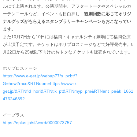
ルにて上演されます。公演期間中、アフタートークやスペシャルカ
ーテンコールなど、イベントも目白押し！
観劇回数に応じてオリジ
ナルグッズがもらえるスタンプラリーキャンペーンもおこなってい
ます。
また10月7日から10日には福岡・キャナルシティ劇場にて福岡公演
が上演予定です。チケットはホリプロステージなどで好評発売中。8
月22日から25歳以下向けのおトクなチケットも販売されています。
ホリプロステージ
https://www.e-get.jp/webap77/s_pcbt/?
G=hew2rnco&RTNdom=https://www.e-
get.jp/&RTNfld=hori&RTNtik=pt&RTNmyp=pm&RTNent=pe&k=1661
476246892
イープラス
https://eplus.jp/sf/word/0000073757