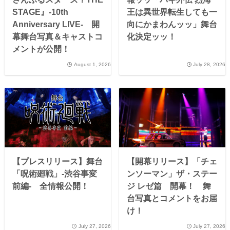
STAGE』-10th
王は異世界転生しても一
Anniversary LIVE- 開
向にかまわんッッ」舞台
幕舞台写真＆キャストコ
化決定ッッ！
メントが公開！
August 1, 2026
July 28, 2026
【プレスリリース】舞台
【開幕リリース】「チェ
「呪術廻戦」-渋谷事変
ンソーマン」ザ・ステー
前編- 全情報公開！
ジ レゼ篇 開幕！ 舞
台写真とコメントをお届
け！
July 27, 2026
July 27, 2026