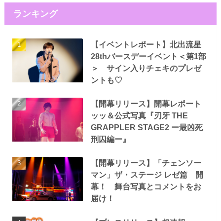
ランキング
【イベントレポート】北出流星
28thバースデーイベント＜第1部
＞ サイン入りチェキのプレゼ
ントも♡
【開幕リリース】開幕レポート
ッッ＆公式写真『刃牙 THE
GRAPPLER STAGE2 ー最凶死
刑囚編ー』
【開幕リリース】「チェンソー
マン」ザ・ステージ レゼ篇 開
幕！ 舞台写真とコメントをお
届け！