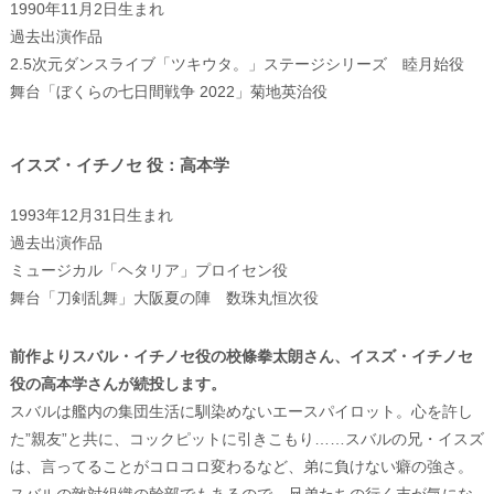
1990年11月2日生まれ
過去出演作品
2.5次元ダンスライブ「ツキウタ。」ステージシリーズ 睦月始役
舞台「ぼくらの七日間戦争 2022」菊地英治役
イスズ・イチノセ 役：高本学
1993年12月31日生まれ
過去出演作品
ミュージカル「ヘタリア」プロイセン役
舞台「刀剣乱舞」大阪夏の陣 数珠丸恒次役
前作よりスバル・イチノセ役の校條拳太朗さん、イスズ・イチノセ
役の高本学さんが続投します。
スバルは艦内の集団生活に馴染めないエースパイロット。心を許し
た”親友”と共に、コックピットに引きこもり……スバルの兄・イスズ
は、言ってることがコロコロ変わるなど、弟に負けない癖の強さ。
スバルの敵対組織の幹部でもあるので、兄弟たちの行く末が気にな