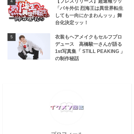
【プレスリリース】超速報ッッ
「バキ外伝 烈海王は異世界転生
しても一向にかまわんッッ」舞
台化決定ッッ！
衣装もヘアメイクもセルフプロ
デュース 高橋駿一さんが語る
1st写真集「 STILL PEAKING 」
の制作秘話