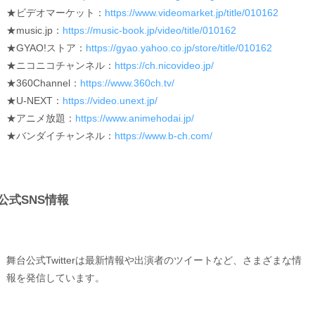
★ビデオマーケット：
https://www.videomarket.jp/title/010162
★music.jp：
https://music-book.jp/video/title/010162
★GYAO!ストア：
https://gyao.yahoo.co.jp/store/title/010162
★ニコニコチャンネル：
https://ch.nicovideo.jp/
★360Channel：
https://www.360ch.tv/
★U-NEXT：
https://video.unext.jp/
★アニメ放題：
https://www.animehodai.jp/
★バンダイチャンネル：
https://www.b-ch.com/
公式SNS情報
舞台公式Twitterは最新情報や出演者のツイートなど、さまざまな情
報を発信しています。