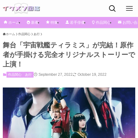
ホーム
新着
特集
若手俳優
作品関心
お問い合
ホーム
作品関心
あ行
舞台「宇宙戦艦ティラミス」が完結！原作
者が手掛ける完全オリジナルストーリーで
上演！
September 27, 2022
October 19, 2022
作品関心
あ行