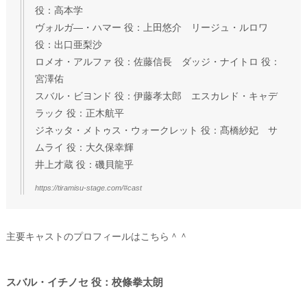
役：高本学
ヴォルガ―・ハマー 役：上田悠介 リージュ・ルロワ
役：出口亜梨沙
ロメオ・アルファ 役：佐藤信長 ダッジ・ナイトロ 役：
宮澤佑
スバル・ビヨンド 役：伊藤孝太郎 エスカレド・キャデ
ラック 役：正木航平
ジネッタ・メトゥス・ウォークレット 役：髙橋紗妃 サ
ムライ 役：大久保幸輝
井上才蔵 役：磯貝龍乎
https://tiramisu-stage.com/#cast
主要キャストのプロフィールはこちら＾＾
スバル・イチノセ 役：校條拳太朗