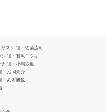
はサスケ 役：佐藤流司
カシ 役：君沢ユウキ
ナ 役：小嶋紗里
役：池岡亮介
役：高木勝也
吾
龍之介