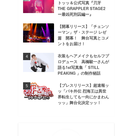
トッッ＆公式写真『刃牙
THE GRAPPLER STAGE2
ー最凶死刑囚編ー』
【開幕リリース】「チェンソ
ーマン」ザ・ステージ レゼ
篇 開幕！ 舞台写真とコメ
ントをお届け！
衣装もヘアメイクもセルフプ
ロデュース 高橋駿一さんが
語る1st写真集「 STILL
PEAKING 」の制作秘話
【プレスリリース】超速報ッ
ッ「バキ外伝 烈海王は異世
界転生しても一向にかまわん
ッッ」舞台化決定ッッ！