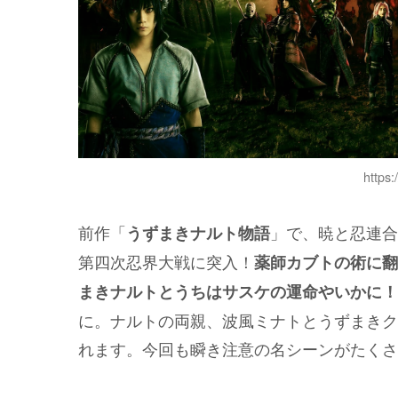
https:
前作「
」で、暁と忍連合
うずまきナルト物語
第四次忍界大戦に突入！
薬師カブトの術に翻
まきナルトとうちはサスケの運命やいかに！
に。ナルトの両親、波風ミナトとうずまきク
れます。今回も瞬き注意の名シーンがたくさ