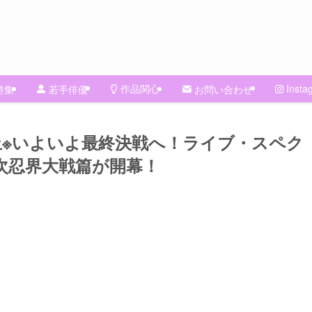
作品関心
Insta
特集
若手俳優
お問い合わせ
公演中止※いよいよ最終決戦へ！ライブ・スペク
四次忍界大戦篇が開幕！