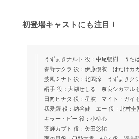
初登場キャストにも注目！
うずまきナルト 役：中尾暢樹 うち
春野サクラ 役：伊藤優衣 はたけカ
波風ミナト 役：北園涼 うずまきクシ
綱手 役：大湖せしる 奈良シカマル 
日向ヒナタ 役：星波 マイト・ガイ 
我愛羅 役：納谷健 エー 役：北村圭
キラー・ビー 役：小柳心
薬師カブト 役：矢田悠祐
面の男役：伊勢大貴 ゼツ 役：河合