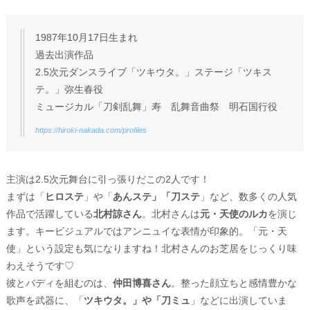
1987年10月17日生まれ
過去出演作品
2.5次元ダンスライブ「ツキウタ。」ステージ「ツキス
テ。」弥生春役
ミュージカル「刀剣乱舞」寿 乱舞音曲祭 明石国行役
https://hiroki-nakada.com/profiles
主演は2.5次元舞台に引っ張りだこの2人です！
まずは「
ヒロステ
」や「
あんステ」「刀ステ
」など、数多くの人気
作品で活躍している
北村諒さん
。北村さんは
元・天使のルカ
を演じ
ます。キービジュアルではアンニュイな表情が印象的。「元・天
使」という設定も気になりますね！北村さんのお芝居をじっくり味
わえそうです♡
彼とバディを組むのは、
仲田博喜さん
。整った顔立ちと感情豊かな
歌声を武器に、「
ツキウタ。」や「刀ミュ
」などに出演していま