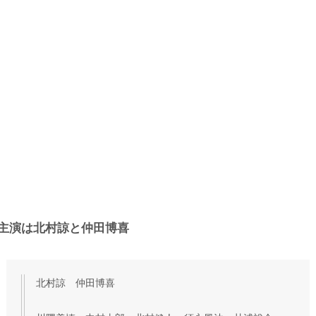
主演は北村諒と仲田博喜
北村諒 仲田博喜