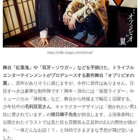
https://trifle-stage.com/obrivio/
舞台「紅葉鬼」や「双牙～ソウガ～」などを手掛けた、トライフル
エンターテインメントがプロデュースする新作舞台「オブリビオの
翼」
。原作がありそうに感じますが、今作に原作はありません。注
目すべきは豪華な制作陣です！脚本・演出には「仮面ライダー」や
ミュージカル「薄桜鬼」など、舞台から特撮まで幅広く活躍する、
少年社中の
毛利亘宏さん
。キャラクターデザインは「抱かれたい男1
位に脅されています」の
桜日梯子先生
が担当します。上演発表時に
公開されたイラストでは見た目も雰囲気も正反対の2人の男性が描か
れ、「一体どんなお話！？」とSNSでさまざまな予想が飛び交いま
した。