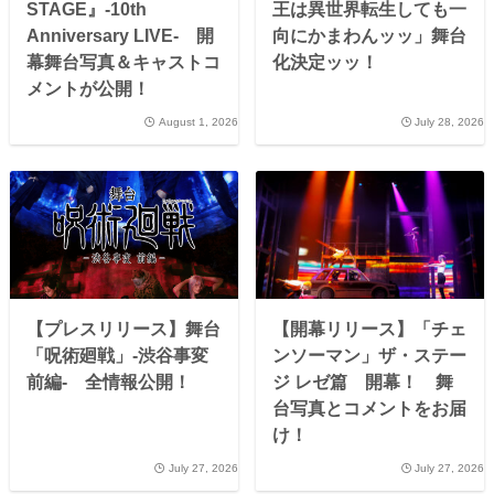
STAGE』-10th
王は異世界転生しても一
Anniversary LIVE- 開
向にかまわんッッ」舞台
幕舞台写真＆キャストコ
化決定ッッ！
メントが公開！
August 1, 2026
July 28, 2026
【プレスリリース】舞台
【開幕リリース】「チェ
「呪術廻戦」-渋谷事変
ンソーマン」ザ・ステー
前編- 全情報公開！
ジ レゼ篇 開幕！ 舞
台写真とコメントをお届
け！
July 27, 2026
July 27, 2026