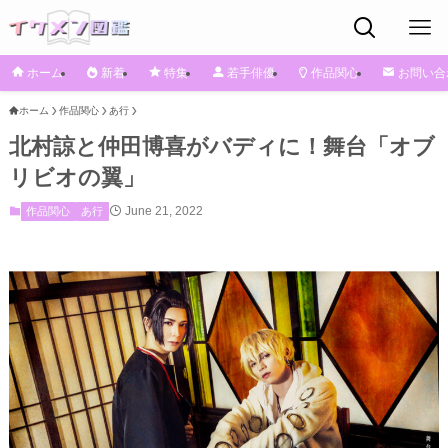
ホーム
新着
特集
若手俳優
作品関心
お問い合
ホーム
作品関心
あ行
北村諒と仲田博喜がバディに！舞台「オブ
リビオの翼」
June 21, 2022
作品関心
あ行