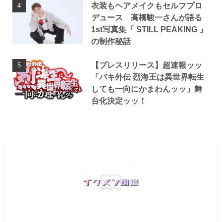
衣装もヘアメイクもセルフプロ
デュース 高橋駿一さんが語る
1st写真集「 STILL PEAKING 」
の制作秘話
【プレスリリース】超速報ッッ
「バキ外伝 烈海王は異世界転生
しても一向にかまわんッッ」舞
台化決定ッッ！