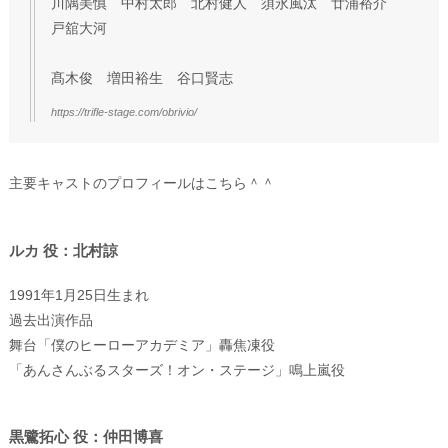
川隅美慎 中村太郎 北村健人 須永風汰 廿浦裕介
戸舘大河
髙木俊 増田裕生 谷口賢志
https://trifle-stage.com/obrivio/
主要キャストのプロフィールはこちら＾＾
ルカ 役：北村諒
1991年1月25日生まれ
過去出演作品
舞台「僕のヒーローアカデミア」轟焦凍役
「あんさんぶるスターズ！オン・ステージ」鳴上嵐役
黒鷺拓心 役：仲田博喜