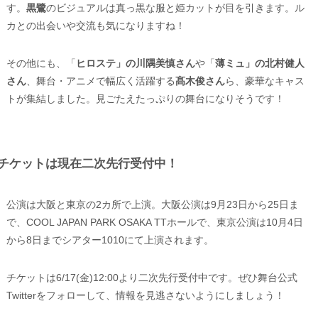
す。
黒鷺
のビジュアルは真っ黒な服と姫カットが目を引きます。ル
カとの出会いや交流も気になりますね！
その他にも、「
ヒロステ」の川隅美慎さん
や「
薄ミュ」の北村健人
さん
、舞台・アニメで幅広く活躍する
髙木俊さん
ら、豪華なキャス
トが集結しました。見ごたえたっぷりの舞台になりそうです！
チケットは現在二次先行受付中！
公演は大阪と東京の2カ所で上演。大阪公演は9月23日から25日ま
で、COOL JAPAN PARK OSAKA TTホールで、東京公演は10月4日
から8日までシアター1010にて上演されます。
チケットは6/17(金)12:00より二次先行受付中です。ぜひ舞台公式
Twitterをフォローして、情報を見逃さないようにしましょう！