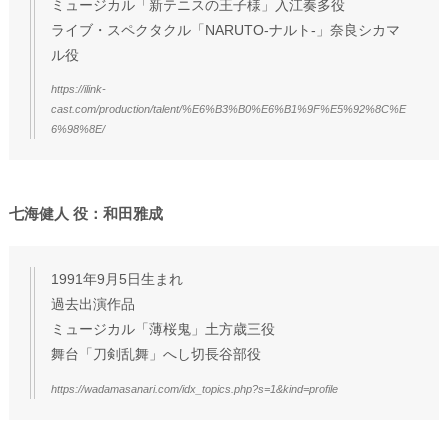
ミュージカル「新テニスの王子様」入江奏多役
ライブ・スペクタクル「NARUTO-ナルト-」奈良シカマ
ル役
https://ilink-
cast.com/production/talent/%E6%B3%B0%E6%B1%9F%E5%92%8C%E
6%98%8E/
七海健人 役：和田雅成
1991年9月5日生まれ
過去出演作品
ミュージカル「薄桜鬼」土方歳三役
舞台「刀剣乱舞」へし切長谷部役
https://wadamasanari.com/idx_topics.php?s=1&kind=profile