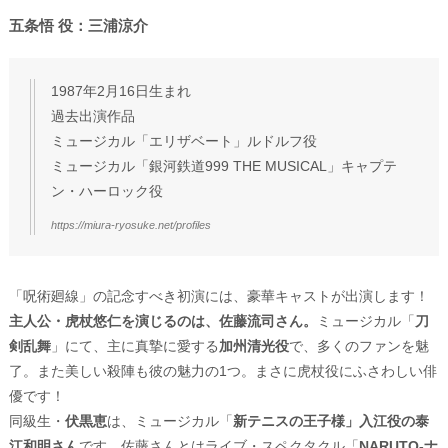
五条悟 役：三浦涼介
1987年2月16日生まれ
過去出演作品
ミュージカル「エリザベート」ルドルフ役
ミュージカル「銀河鉄道999 THE MUSICAL」キャプテ
ン・ハーロック役
https://miura-ryosuke.net/profiles
「呪術廻線」の記念すべき初演には、豪華キャストが出演します！
主人公・虎杖悠仁を演じるのは、佐藤流司さん。
ミュージカル「
刀
剣乱舞
」にて、主に真摯に愛する
加州清光役
で、多くのファンを魅
了。また美しい殺陣も彼の魅力の1つ。まさに虎杖役にふさわしい俳
優です！
同級生・
伏黒恵
は、ミュージカル「
新テニスの王子様」入江役の泰
江和明さん
です。佐藤さんとはライブ・スペクタクル「
NARUTO-ナ