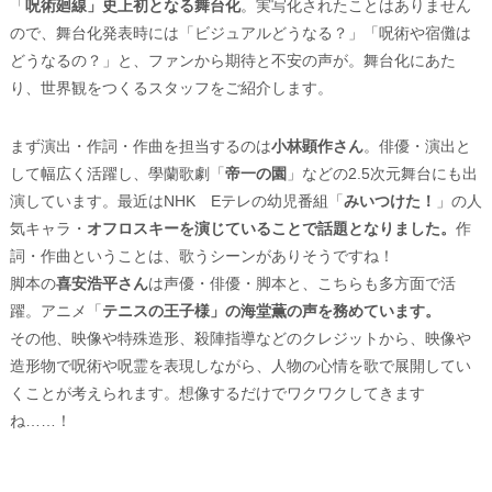
「
呪術廻線」史上初となる舞台化
。実写化されたことはありません
ので、舞台化発表時には「ビジュアルどうなる？」「呪術や宿儺は
どうなるの？」と、ファンから期待と不安の声が。舞台化にあた
り、世界観をつくるスタッフをご紹介します。
まず演出・作詞・作曲を担当するのは
小林顕作さん
。俳優・演出と
して幅広く活躍し、學蘭歌劇「
帝一の園
」などの2.5次元舞台にも出
演しています。最近はNHK Eテレの幼児番組「
みいつけた！
」の人
気キャラ・
オフロスキーを演じていることで話題となりました。
作
詞・作曲ということは、歌うシーンがありそうですね！
脚本の
喜安浩平さん
は声優・俳優・脚本と、こちらも多方面で活
躍。アニメ「
テニスの王子様」の海堂薫の声を務めています。
その他、映像や特殊造形、殺陣指導などのクレジットから、映像や
造形物で呪術や呪霊を表現しながら、人物の心情を歌で展開してい
くことが考えられます。想像するだけでワクワクしてきます
ね……！