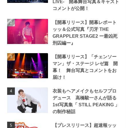
LIVE- 開幕舞台写真＆キャスト
コメントが公開！
【開幕リリース】開幕レポート
ッッ＆公式写真『刃牙 THE
GRAPPLER STAGE2 ー最凶死
刑囚編ー』
【開幕リリース】「チェンソー
マン」ザ・ステージ レゼ篇 開
幕！ 舞台写真とコメントをお
届け！
衣装もヘアメイクもセルフプロ
デュース 高橋駿一さんが語る
1st写真集「 STILL PEAKING 」
の制作秘話
【プレスリリース】超速報ッッ