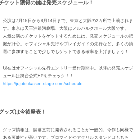
チケット獲得の鍵は発売スケジュール！
公演は7月15日から8月14日まで、東京と大阪の2カ所で上演されま
す。東京は天王洲銀河劇場、大阪はメルパルクホール大阪です。
人気公演のチケットをゲットするためには、発売スケジュールの把
握が肝心。オフィシャル先行やプレイガイドの先行など、多くの抽
選に参加することで少しでもゲットできる確率を上げましょう！
現在はオフィシャル先行エントリー受付期間中。以降の発売スケジ
ュールは舞台公式HPをチェック！！
https://jujutsukaisen-stage.com/schedule
グッズは今後発表！
グッズ情報は、開幕直前に発表されることが一般的。今作も同様で
ある可能性が高いです。ブロマイドやアクリルスタンドはもちろ