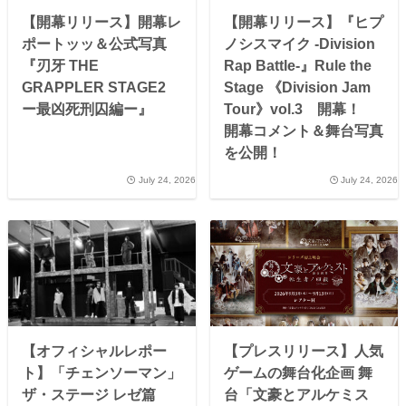
【開幕リリース】開幕レ
【開幕リリース】『ヒプ
ポートッッ＆公式写真
ノシスマイク -Division
『刃牙 THE
Rap Battle-』Rule the
GRAPPLER STAGE2
Stage 《Division Jam
ー最凶死刑囚編ー』
Tour》vol.3 開幕！
開幕コメント＆舞台写真
を公開！
July 24, 2026
July 24, 2026
【オフィシャルレポー
【プレスリリース】人気
ト】「チェンソーマン」
ゲームの舞台化企画 舞
ザ・ステージ レゼ篇
台「文豪とアルケミス