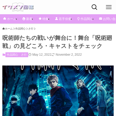
ホーム
新着
特集
若手俳優
作品関心
お問い合
ホーム
作品関心
さ行
呪術師たちの戦いが舞台に！舞台「呪術廻
戦」の見どころ・キャストをチェック
May 12, 2022
November 2, 2022
作品関心
さ行