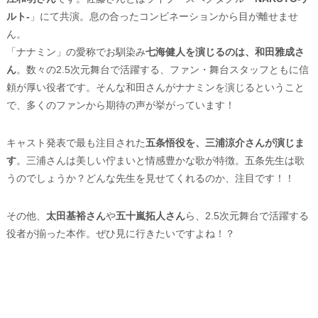
ルト-
」にて共演。息の合ったコンビネーションから目が離せませ
ん。
「ナナミン」の愛称でお馴染み
七海健人を演じるのは、和田雅成さ
ん
。数々の2.5次元舞台で活躍する、ファン・舞台スタッフともに信
頼が厚い役者です。そんな和田さんがナナミンを演じるということ
で、多くのファンから期待の声が挙がっています！
キャスト発表で最も注目された
五条悟役を、三浦涼介さんが演じま
す
。三浦さんは美しい佇まいと情感豊かな歌が特徴。五条先生は歌
うのでしょうか？どんな先生を見せてくれるのか、注目です！！
その他、
太田基裕さん
や
五十嵐拓人さん
ら、2.5次元舞台で活躍する
役者が揃った本作。ぜひ見に行きたいですよね！？