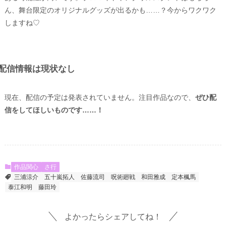
ん、舞台限定のオリジナルグッズが出るかも……？今からワクワク
しますね♡
配信情報は現状なし
現在、配信の予定は発表されていません。注目作品なので、
ぜひ配
信をしてほしいものです……！
作品関心
さ行
三浦涼介
五十嵐拓人
佐藤流司
呪術廻戦
和田雅成
定本楓馬
泰江和明
藤田玲
よかったらシェアしてね！