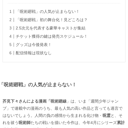
「呪術廻戦」の人気が止まらない！
「呪術廻戦」初の舞台化！見どころは？
2.5次元を代表する豪華キャストが集結
チケット獲得の鍵は発売スケジュール！
グッズは今後発表！
配信情報は現状なし
「呪術廻戦」の人気が止まらない！
芥見下々さんによる漫画「呪術廻線
」は、いま「週間少年ジャン
プ」で連載中の漫画のうち、最も人気の高い作品と言っても過言で
はないでしょう。人間の負の感情から生まれる化け物・
呪霊
と、そ
れを祓う
呪術師
たちの戦いを描いた今作は、今年4月にシリーズ
累計