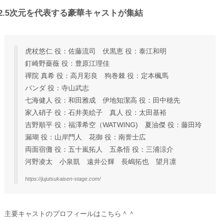
2.5次元を代表する豪華キャストが集結
虎杖悠仁 役：佐藤流司 伏黒恵 役：泰江和明
釘崎野薔薇 役：豊原江理佳
禪院 真希 役：高月彩良 狗巻棘 役：定本楓馬
パンダ 役：寺山武志
七海健人 役：和田雅成 伊地知潔高 役：田中穂先
家入硝子 役：石井美絵子 真人 役：太田基裕
吉野順平 役：福澤希空（WATWING) 夏油傑 役：藤田玲
漏瑚 役：山岸門人 花御 役：南誉士広
両面宿儺 役：五十嵐拓人 五条悟 役：三浦涼介
河野凌太 小泉凱 遠井公輝 長嶋拓也 望月凛
https://jujutsukaisen-stage.com/
主要キャストのプロフィールはこちら＾＾