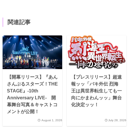
関連記事
【開幕リリース】『あん
【プレスリリース】超速
さんぶるスターズ！THE
報ッッ「バキ外伝 烈海
STAGE』-10th
王は異世界転生しても一
Anniversary LIVE- 開
向にかまわんッッ」舞台
幕舞台写真＆キャストコ
化決定ッッ！
メントが公開！
August 1, 2026
July 28, 2026