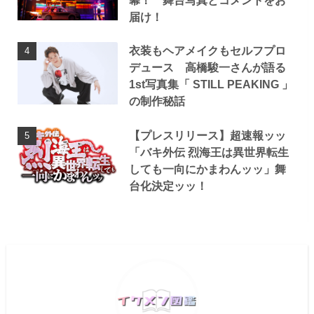
幕！ 舞台写真とコメントをお
届け！
衣装もヘアメイクもセルフプロ
デュース 高橋駿一さんが語る
1st写真集「 STILL PEAKING 」
の制作秘話
【プレスリリース】超速報ッッ
「バキ外伝 烈海王は異世界転生
しても一向にかまわんッッ」舞
台化決定ッッ！