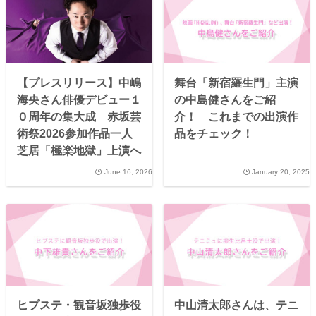
【プレスリリース】中嶋
舞台「新宿羅生門」主演
海央さん俳優デビュー１
の中島健さんをご紹
０周年の集大成 赤坂芸
介！ これまでの出演作
術祭2026参加作品一人
品をチェック！
芝居「極楽地獄」上演へ
June 16, 2026
January 20, 2025
ヒプステ・観音坂独歩役
中山清太郎さんは、テニ