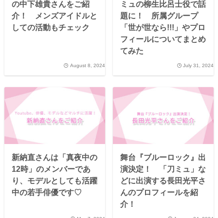
の中下雄貴さんをご紹
ミュの柳生比呂士役で話
介！ メンズアイドルと
題に！ 所属グループ
しての活動もチェック
「世が世なら!!!」やプロ
フィールについてまとめ
てみた
August 8, 2024
July 31, 2024
新納直さんは「真夜中の
舞台『ブルーロック』出
12時」のメンバーであ
演決定！ 「刀ミュ」な
り、モデルとしても活躍
どに出演する長田光平さ
中の若手俳優です♡
んのプロフィールを紹
介！