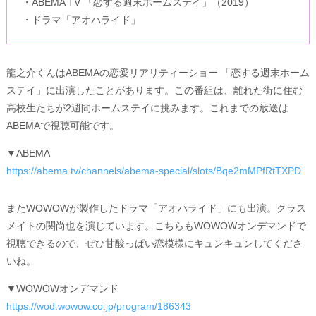
・ABEMA TV 「恋する週末ホームステイ」（2019）
・ドラマ「アオハライド」
龍之介くんはABEMAの恋愛リアリティーショー 「恋する週末ホーム
ステイ」に出演したことがあります。この番組は、離れた街に住む
高校生たちが2週間ホームステイに挑みます。これまでの放送は
ABEMAで視聴可能です。
▼ABEMA
https://abema.tv/channels/abema-special/slots/Bqe2mMPfRtTXPD
またWOWOWが製作したドラマ「アオハライド」にも出演。クラス
メイトの関尚也を演じています。こちらもWOWOWオンデマンドで
視聴できるので、ぜひ甘酸っぱい恋模様にキュンキュンしてくださ
いね。
▼WOWOWオンデマンド
https://wod.wowow.co.jp/program/186343