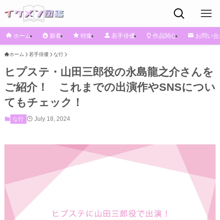
ホーム
新着
特集
若手俳優
作品関心
お問い合
ホーム
若手俳優
な行
ヒプステ・山田三郎役の永島龍之介さんを
ご紹介！ これまでの出演作やSNSについ
てもチェック！
July 18, 2024
な行