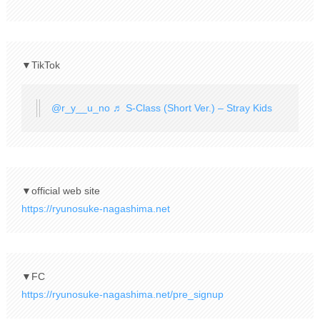
▼TikTok
@r_y__u_no
♬ S-Class (Short Ver.) – Stray Kids
▼official web site
https://ryunosuke-nagashima.net
▼FC
https://ryunosuke-nagashima.net/pre_signup