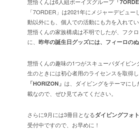
慧悟くんは6人組ボーイズグループ
「7ORD
「7ORDER」は2021年にメジャーデビ
動以外にも、個人での活動にも力を入れてい
慧悟くんの家族構成は不明でしたが、フクロ
に、
昨年の誕生日グッズには、フィーロのぬ
慧悟くんの趣味の1つがスキューバダイビン
生のときには初心者用のライセンスを取得した
は、ダイビングをテーマにし
「HORIZON」
載なので、ぜひ見てみてください。
さらに9月には3冊目となる
ダイビングフォト
受付中ですので、お早めに！