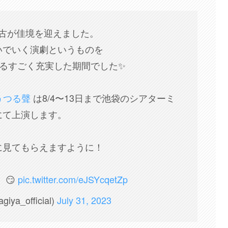
古が佳境を迎えました。
いでいく演劇というものを
るすごく充実した期間でした✨
うつる聲
は8/4〜13日まで池袋のシアターミ
にて上演します。
に見てもらえますように！
、😏
pic.twitter.com/eJSYcqetZp
ya_official)
July 31, 2023