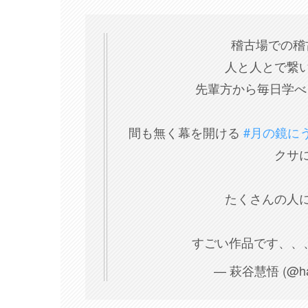
稽古場での稽
人と人とで繋
先輩方から毎日学べ
間も無く幕を開ける
#月の鏡に
クサ
たくさんの人
すごい作品です、、
— 萩谷慧悟 (@hagi