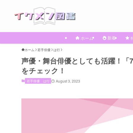
新着
ホーム
ホーム
若手俳優
は行
​声優・舞台俳優としても活躍！「
をチェック！
若手俳優
は行
August 3, 2023