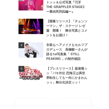
トッッ＆公式写真『刃牙
THE GRAPPLER STAGE2
ー最凶死刑囚編ー』
【開幕リリース】「チェンソ
ーマン」ザ・ステージ レゼ
篇 開幕！ 舞台写真とコメ
ントをお届け！
衣装もヘアメイクもセルフプ
ロデュース 高橋駿一さんが
語る1st写真集「 STILL
PEAKING 」の制作秘話
【プレスリリース】超速報ッ
ッ「バキ外伝 烈海王は異世
界転生しても一向にかまわん
ッッ」舞台化決定ッッ！