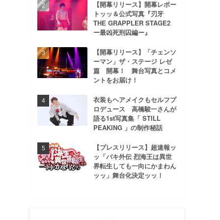
【開幕リリース】開幕レポー
トッッ＆公式写真『刃牙
THE GRAPPLER STAGE2
ー最凶死刑囚編ー』
【開幕リリース】「チェンソ
ーマン」ザ・ステージ レゼ
篇 開幕！ 舞台写真とコメ
ントをお届け！
衣装もヘアメイクもセルフプ
ロデュース 高橋駿一さんが
語る1st写真集「 STILL
PEAKING 」の制作秘話
【プレスリリース】超速報ッ
ッ「バキ外伝 烈海王は異世
界転生しても一向にかまわん
ッッ」舞台化決定ッッ！