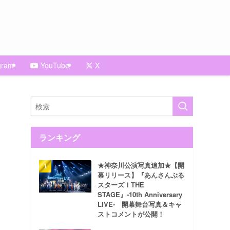
gram
YouTube
X
ランキング
★神奈川公演写真追加★【開
幕リリース】『あんさんぶる
スターズ！THE
STAGE』-10th Anniversary
LIVE- 開幕舞台写真＆キャ
ストコメントが公開！