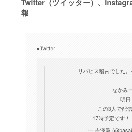
Twitter（ツイッター）、Ins
報
●Twitter
リバヒス稽古でした。
なかみ
明日
この3人で配
17時予定です！
— 吉澤翼 (@basab