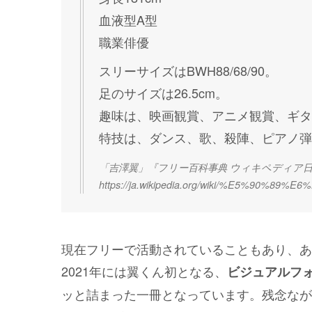
血液型A型
職業俳優
スリーサイズはBWH88/68/90。
足のサイズは26.5cm。
趣味は、映画観賞、アニメ観賞、ギタ
特技は、ダンス、歌、殺陣、ピアノ弾
「吉澤翼」『フリー百科事典 ウィキペディア日本語版』。
https://ja.wikipedia.org/wiki/%E5%90%8
現在フリーで活動されていることもあり、あ
2021年には翼くん初となる、
ビジュアルフォト
ッと詰まった一冊となっています。残念なが