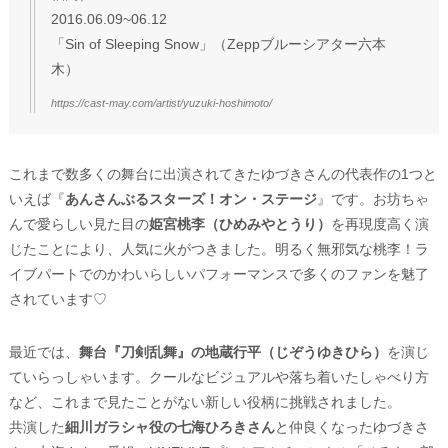
2016.06.09~06.12
「Sin of Sleeping Snow」（Zeppブルーシアター六本
木）
https://cast-may.com/artist/yuzuki-hoshimoto/
これまで数多くの舞台に出演されてきたゆづきさんの代表作の1つと
いえば『
あんさんぶるスターズ！オン・ステージ
』です。お坊ちゃ
んで愛らしい見た目の
姫宮桃李（ひめみやとうり）
を再現度高く演
じたことにより、人気に火がつきました。明るく無邪気な桃李！ラ
イブパートでのかわいらしいパフォーマンスで多くのファンを魅了
されています♡
最近では、
舞台『刀剣乱舞』の地蔵行平（じぞうゆきひら）
を演じ
ていらっしゃいます。クールなビジュアルや落ち着いたしゃべり方
など、これまで見たことがない新しい役柄に挑戦されました。
共演した
細川ガラシャ役の七海ひろきさん
と仲良くなったゆづきさ