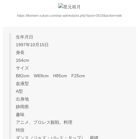
https://ikemen-zukan.com/wp-admin/post.php?post=3533&action=edit
生年月日
1997年10月15日
身長
164cm
サイズ
B82cm W69cm H85cm F25cm
血液型
A型
出身地
静岡県
趣味
アニメ、プロレス観戦、料理
特技
ダンス（ジャズ・バレエ・タップ）、裁縫