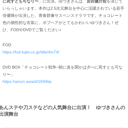
に死すとも可なり〜
」に出演。ゆづきさんは、
宮田健介役
を演じて
いらっしゃいます。本作は2.5次元舞台を中心に活躍されている若手
俳優陣が出演した、青春群像サスペンスドラマです。チョコレート
色の個性的な衣装に、ボブヘアがとてもかわいいゆづきさん！ぜ
ひ、FODやDVDでご覧ください♪
FOD
https://fod.fujitv.co.jp/title/4m74/
DVD BOX「チョコレート戦争~朝に道を聞かば夕べに死すとも可な
り〜」
https://amzn.asia/d/169Alqi
あんステや刀ステなどの人気舞台に出演！ ゆづきさんの
出演舞台