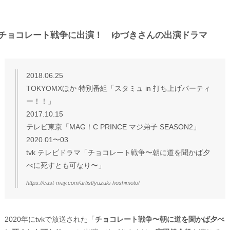
チョコレート戦争に出演！ ゆづきさんの出演ドラマ
2018.06.25
TOKYOMXほか 特別番組「スタミュ in 打ち上げパーティ
ー！！」
2017.10.15
テレビ東京「MAG！C PRINCE マジ弟子 SEASON2」
2020.01〜03
tvk テレビドラマ「チョコレート戦争〜朝に道を聞かば夕
べに死すとも可なり〜」
https://cast-may.com/artist/yuzuki-hoshimoto/
2020年にtvkで放送された「
チョコレート戦争〜朝に道を聞かば夕べ