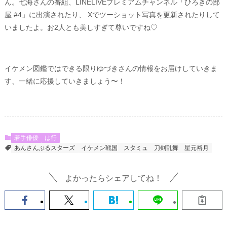
ん。七海さんの番組、LINELIVEプレミアムチャンネル「ひろきの部
屋 #4」に出演されたり、 Xでツーショット写真を更新されたりして
いましたよ。お2人とも美しすぎて尊いですね♡
イケメン図鑑ではできる限りゆづきさんの情報をお届けしていきま
す、一緒に応援していきましょう〜！
若手俳優
は行
あんさんぶるスターズ
イケメン戦国
スタミュ
刀剣乱舞
星元裕月
よかったらシェアしてね！