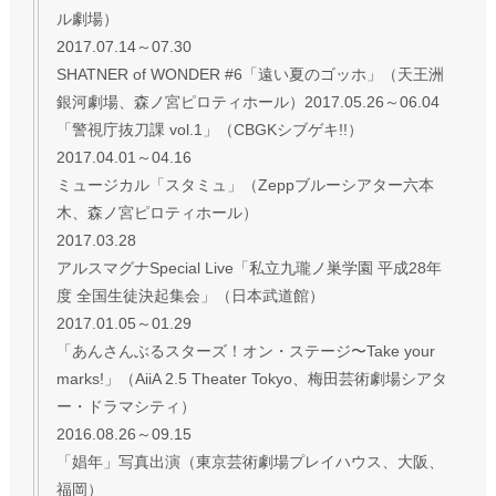
ル劇場）
2017.07.14～07.30
SHATNER of WONDER #6「遠い夏のゴッホ」（天王洲
銀河劇場、森ノ宮ピロティホール）2017.05.26～06.04
「警視庁抜刀課 vol.1」（CBGKシブゲキ!!）
2017.04.01～04.16
ミュージカル「スタミュ」（Zeppブルーシアター六本
木、森ノ宮ピロティホール）
2017.03.28
アルスマグナSpecial Live「私立九瓏ノ巣学園 平成28年
度 全国生徒決起集会」（日本武道館）
2017.01.05～01.29
「あんさんぶるスターズ！オン・ステージ〜Take your
marks!」（AiiA 2.5 Theater Tokyo、梅田芸術劇場シアタ
ー・ドラマシティ）
2016.08.26～09.15
「娼年」写真出演（東京芸術劇場プレイハウス、大阪、
福岡）