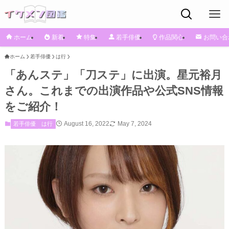
ホーム
新着
特集
若手俳優
作品関心
お問い合
ホーム
若手俳優
は行
「あんステ」「刀ステ」に出演。星元裕月
さん。これまでの出演作品や公式SNS情報
をご紹介！
August 16, 2022
May 7, 2024
若手俳優
は行