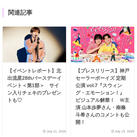
関連記事
【イベントレポート】北
【プレスリリース】神戸
出流星28thバースデーイ
セーラーボーイズ 定期
ベント＜第1部＞ サイ
公演 vol.7『スウィン
ン入りチェキのプレゼン
グ・エモーション！』
トも♡
ビジュアル解禁！ Ｗ主
演 山本歩夢さん・南條
斗希さんのコメントも公
開！
July 21, 2026
July 15, 2026