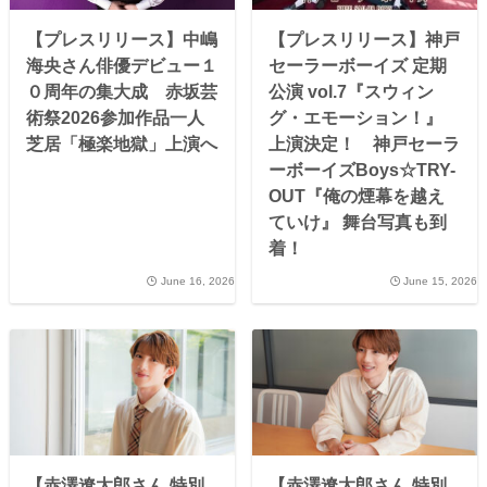
【プレスリリース】中嶋
【プレスリリース】神戸
海央さん俳優デビュー１
セーラーボーイズ 定期
０周年の集大成 赤坂芸
公演 vol.7『スウィン
術祭2026参加作品一人
グ・エモーション！』
芝居「極楽地獄」上演へ
上演決定！ 神戸セーラ
ーボーイズBoys☆TRY-
OUT『俺の煙幕を越え
ていけ』 舞台写真も到
着！
June 16, 2026
June 15, 2026
【赤澤遼太郎さん 特別
【赤澤遼太郎さん 特別