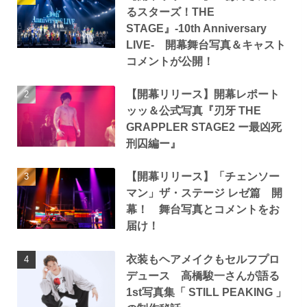
るスターズ！THE
STAGE』-10th Anniversary
LIVE- 開幕舞台写真＆キャスト
コメントが公開！
【開幕リリース】開幕レポート
ッッ＆公式写真『刃牙 THE
GRAPPLER STAGE2 ー最凶死
刑囚編ー』
【開幕リリース】「チェンソー
マン」ザ・ステージ レゼ篇 開
幕！ 舞台写真とコメントをお
届け！
衣装もヘアメイクもセルフプロ
デュース 高橋駿一さんが語る
1st写真集「 STILL PEAKING 」