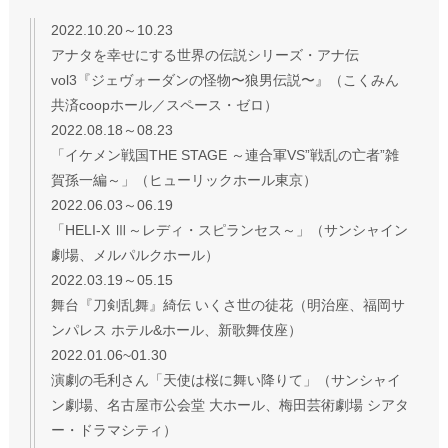
2022.10.20～10.23
アナタを幸せにする世界の伝説シリーズ・アナ伝
vol3『ジェヴォーダンの怪物〜狼男伝説〜』（こくみん
共済coopホール／スペース・ゼロ）
2022.08.18～08.23
「イケメン戦国THE STAGE ～連合軍VS”戦乱の亡者”雑
賀孫一編～」（ヒューリックホール東京）
2022.06.03～06.19
「HELI-X Ⅲ～レディ・スピランセス～」（サンシャイン
劇場、メルパルクホール）
2022.03.19～05.15
舞台『刀剣乱舞』綺伝 いくさ世の徒花（明治座、福岡サ
ンパレス ホテル&ホール、新歌舞伎座）
2022.01.06~01.30
演劇の毛利さん「天使は桜に舞い降りて」（サンシャイ
ン劇場、名古屋市公会堂 大ホール、梅田芸術劇場 シアタ
ー・ドラマシティ）